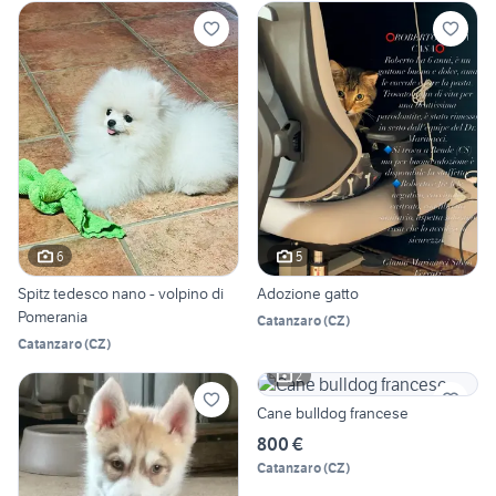
6
5
Spitz tedesco nano - volpino di
Adozione gatto
Pomerania
Catanzaro
(
CZ
)
Catanzaro
(
CZ
)
2
Cane bulldog francese
800 €
Catanzaro
(
CZ
)