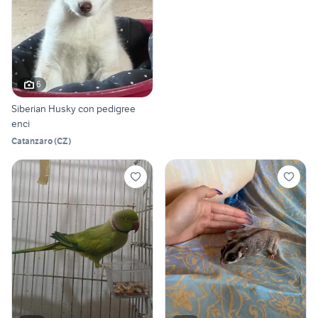
6
Siberian Husky con pedigree
enci
Catanzaro
(
CZ
)