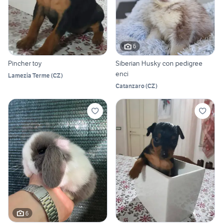
6
Pincher toy
Siberian Husky con pedigree
enci
Lamezia Terme
(
CZ
)
Catanzaro
(
CZ
)
6