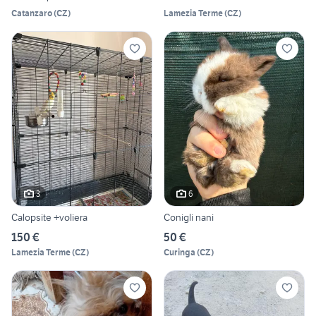
Catanzaro
(
CZ
)
Lamezia Terme
(
CZ
)
3
6
Calopsite +voliera
Conigli nani
150 €
50 €
Lamezia Terme
(
CZ
)
Curinga
(
CZ
)