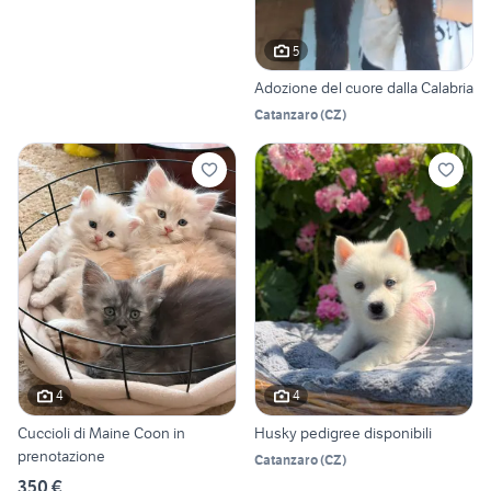
5
Adozione del cuore dalla Calabria
Catanzaro
(
CZ
)
4
4
Cuccioli di Maine Coon in
Husky pedigree disponibili
prenotazione
Catanzaro
(
CZ
)
350 €