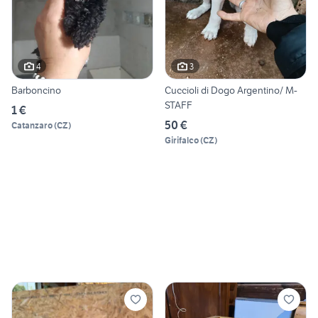
4
3
Barboncino
Cuccioli di Dogo Argentino/ M-
STAFF
1 €
50 €
Catanzaro
(
CZ
)
Girifalco
(
CZ
)