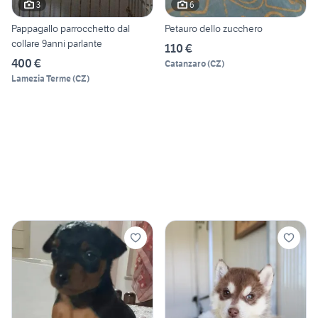
3
6
Pappagallo parrocchetto dal
Petauro dello zucchero
collare 9anni parlante
110 €
400 €
Catanzaro
(
CZ
)
Lamezia Terme
(
CZ
)