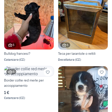
6
6
Bulldog francesi?
Teca per tarantole o rettili
Catanzaro
(
CZ
)
Decollatura
(
CZ
)
6
Border collie red merle per
accoppiamento
1 €
Catanzaro
(
CZ
)