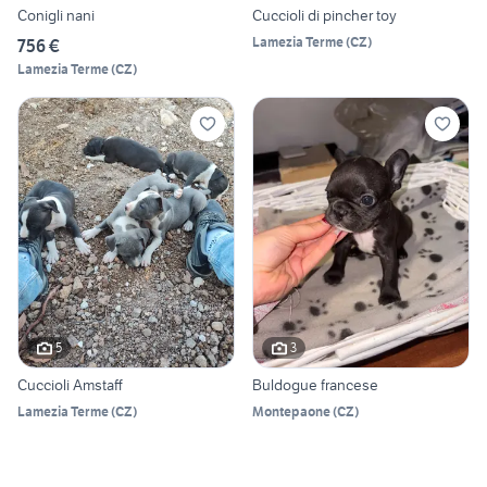
Conigli nani
Cuccioli di pincher toy
Lamezia Terme
(
CZ
)
756 €
Lamezia Terme
(
CZ
)
5
3
Cuccioli Amstaff
Buldogue francese
Lamezia Terme
(
CZ
)
Montepaone
(
CZ
)