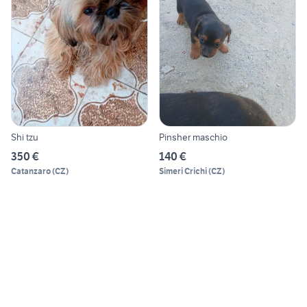
Shi tzu
Pinsher maschio
350 €
140 €
Catanzaro
(
CZ
)
Simeri Crichi
(
CZ
)