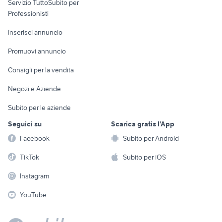
Servizio TuttoSubito per
persona
Informatica
Animali
Professionisti
Arredamento e
Console e
Accessori per
Casalinghi
Inserisci annuncio
Videogiochi
animali
Elettrodomestici
Promuovi annuncio
Audio/Video
Musica e Film
Giardino e Fai da te
Consigli per la vendita
Fotografia
Libri e Riviste
Abbigliamento e
Negozi e Aziende
Telefonia
Strumenti Musicali
Accessori
Subito per le aziende
Sports
Tutto per i bambini
Seguici su
Scarica gratis l'App
Biciclette
Facebook
Subito per Android
Collezionismo
TikTok
Subito per iOS
Instagram
YouTube