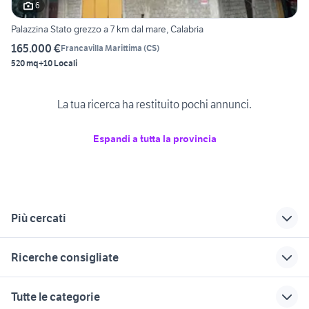
6
Palazzina Stato grezzo a 7 km dal mare, Calabria
165.000 €
Francavilla Marittima
(
CS
)
520 mq
+10 Locali
La tua ricerca ha restituito pochi annunci.
Espandi a tutta la provincia
Più cercati
Correlati
Richerche simili
Suggerimenti
Ricerche consigliate
case in vendita
affitto appartamenti
vendita
fagnano castello
praia a mare Calabria
appartamenti Carolei
affitto appartamenti da privati
case in vendita a sciacca
Tutte le categorie
Messina provincia
affitto appartamenti
affitto appartamenti
vendita