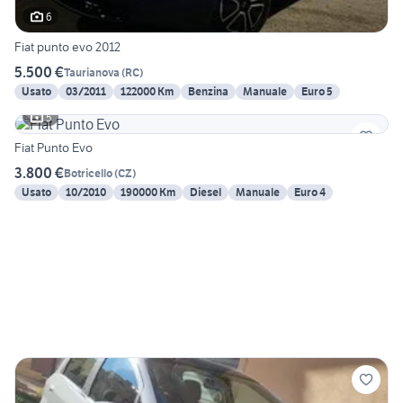
6
Fiat punto evo 2012
5.500 €
Taurianova
(
RC
)
Usato
03/2011
122000 Km
Benzina
Manuale
Euro 5
5
Fiat Punto Evo
3.800 €
Botricello
(
CZ
)
Usato
10/2010
190000 Km
Diesel
Manuale
Euro 4