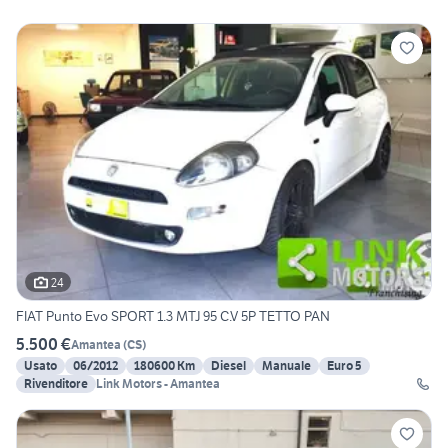
24
FIAT Punto Evo SPORT 1.3 MTJ 95 C.V 5P TETTO PAN
5.500 €
Amantea
(
CS
)
Usato
06/2012
180600 Km
Diesel
Manuale
Euro 5
Rivenditore
Link Motors - Amantea