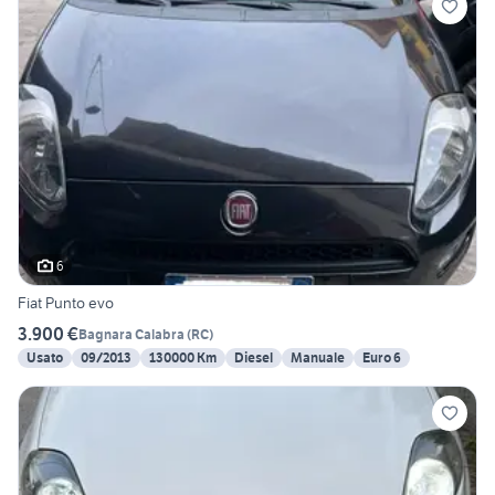
6
Fiat Punto evo
3.900 €
Bagnara Calabra
(
RC
)
Usato
09/2013
130000 Km
Diesel
Manuale
Euro 6