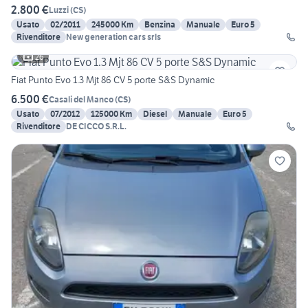
2.800 €
Luzzi
(
CS
)
Usato
02/2011
245000 Km
Benzina
Manuale
Euro 5
Rivenditore
New generation cars srls
26
Fiat Punto Evo 1.3 Mjt 86 CV 5 porte S&S Dynamic
6.500 €
Casali del Manco
(
CS
)
Usato
07/2012
125000 Km
Diesel
Manuale
Euro 5
Rivenditore
DE CICCO S.R.L.