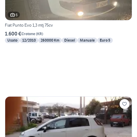
6
Fiat Punto Evo 1,3 mtj 75cv
1.600 €
Crotone
(
KR
)
Usato
12/2010
260000 Km
Diesel
Manuale
Euro 5