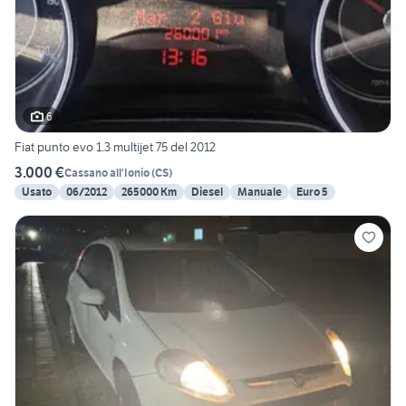
6
Fiat punto evo 1.3 multijet 75 del 2012
3.000 €
Cassano all'Ionio
(
CS
)
Usato
06/2012
265000 Km
Diesel
Manuale
Euro 5