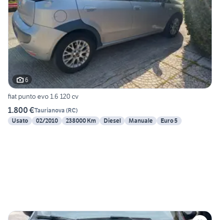
6
fiat punto evo 1.6 120 cv
1.800 €
Taurianova
(
RC
)
Usato
02/2010
238000 Km
Diesel
Manuale
Euro 5