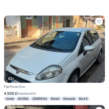
6
Fiat Punto Evo
4.500 €
Francica
(
VV
)
Usato
10/2011
220000 Km
Diesel
Manuale
Euro 5