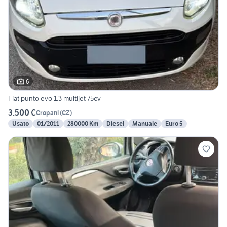
6
Fiat punto evo 1.3 multijet 75cv
3.500 €
Cropani
(
CZ
)
Usato
01/2011
280000 Km
Diesel
Manuale
Euro 5