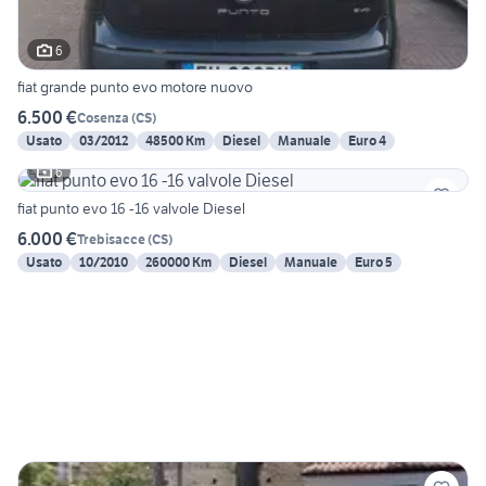
6
fiat grande punto evo motore nuovo
6.500 €
Cosenza
(
CS
)
Usato
03/2012
48500 Km
Diesel
Manuale
Euro 4
6
fiat punto evo 16 -16 valvole Diesel
6.000 €
Trebisacce
(
CS
)
Usato
10/2010
260000 Km
Diesel
Manuale
Euro 5