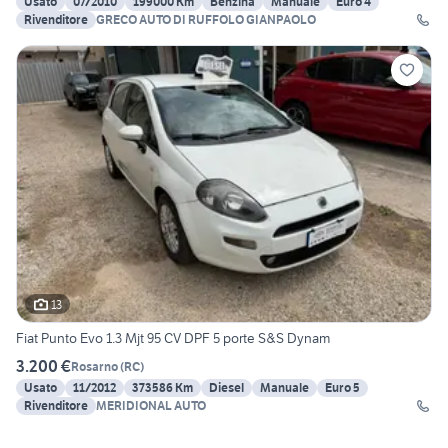
Usato
07/2010
199000 Km
Benzina
Manuale
Euro 4
Rivenditore
GRECO AUTO DI RUFFOLO GIANPAOLO
13
Fiat Punto Evo 1.3 Mjt 95 CV DPF 5 porte S&S Dynam
3.200 €
Rosarno
(
RC
)
Usato
11/2012
373586 Km
Diesel
Manuale
Euro 5
Rivenditore
MERIDIONAL AUTO