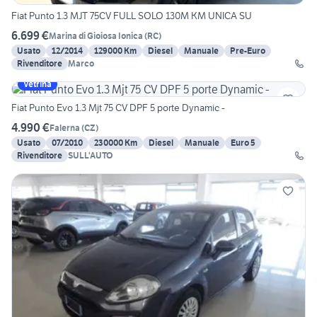
Fiat Punto 1.3 MJT 75CV FULL SOLO 130M KM UNICA SU
6.699 €
Marina di Gioiosa Ionica
(
RC
)
Usato
12/2014
129000 Km
Diesel
Manuale
Pre-Euro
Rivenditore
Marco
Vetrina
Fiat Punto Evo 1.3 Mjt 75 CV DPF 5 porte Dynamic -
4.990 €
Falerna
(
CZ
)
Usato
07/2010
230000 Km
Diesel
Manuale
Euro 5
Rivenditore
SULL'AUTO