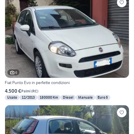
6
Fiat Punto Evo in perfette condizioni
4.500 €
Palmi
(
RC
)
Usato
12/2013
180000 Km
Diesel
Manuale
Euro 5