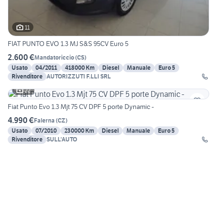
11
FIAT PUNTO EVO 1.3 MJ S&S 95CV Euro 5
2.600 €
Mandatoriccio
(
CS
)
Usato
04/2011
418000 Km
Diesel
Manuale
Euro 5
Rivenditore
AUTORIZZUTI F.LLI SRL
22
Fiat Punto Evo 1.3 Mjt 75 CV DPF 5 porte Dynamic -
4.990 €
Falerna
(
CZ
)
Usato
07/2010
230000 Km
Diesel
Manuale
Euro 5
Rivenditore
SULL'AUTO