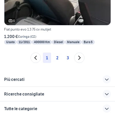
6
Fiat punto evo 1.3 75 cv mutijet
1.200 €
Curinga
(
CZ
)
Usato
11/2011
400000 Km
Diesel
Manuale
Euro 5
1
2
3
Più cercati
Correlati
Richerche simili
Suggerimenti
Ricerche consigliate
fiat bisignano
fiat Lungro
fiat punto evo in
lazio
cruscotto punto evo
punto 1300 multijet usata
fiat fabrizia
fiat crotone
Tutte le categorie
auto fiat punto evo
fiat dinami
punto evo natural power
fiat locri
android punto evo