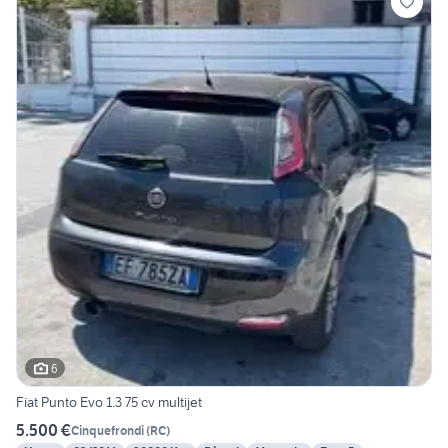
6
Fiat Punto Evo 1.3 75 cv multijet
5.500 €
Cinquefrondi
(
RC
)