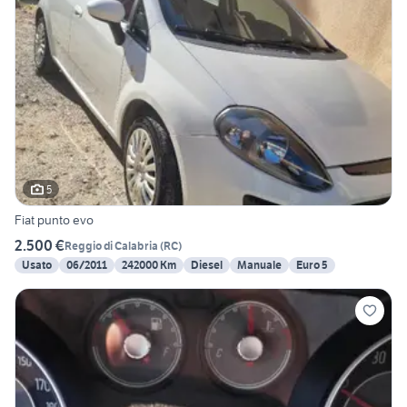
5
Fiat punto evo
2.500 €
Reggio di Calabria
(
RC
)
Usato
06/2011
242000 Km
Diesel
Manuale
Euro 5