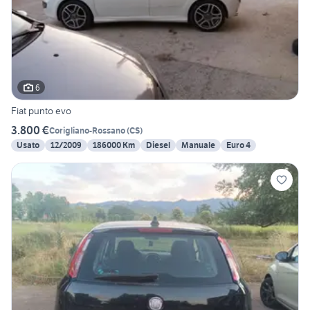
6
Fiat punto evo
3.800 €
Corigliano-Rossano
(
CS
)
Usato
12/2009
186000 Km
Diesel
Manuale
Euro 4