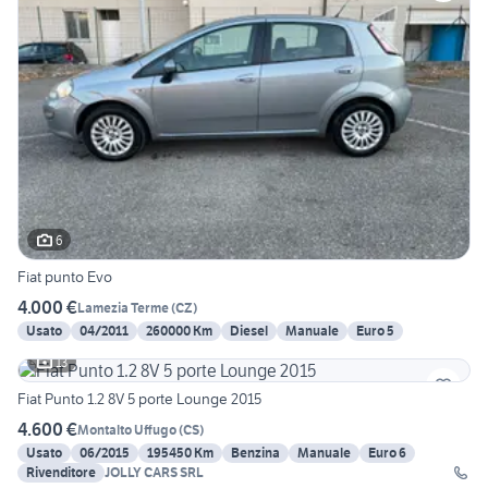
6
Fiat punto Evo
4.000 €
Lamezia Terme
(
CZ
)
Usato
04/2011
260000 Km
Diesel
Manuale
Euro 5
13
Fiat Punto 1.2 8V 5 porte Lounge 2015
4.600 €
Montalto Uffugo
(
CS
)
Usato
06/2015
195450 Km
Benzina
Manuale
Euro 6
Rivenditore
JOLLY CARS SRL