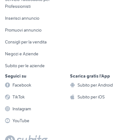
Informatica
Animali
Professionisti
Arredamento e
Console e
Accessori per
Casalinghi
Inserisci annuncio
Videogiochi
animali
Elettrodomestici
Promuovi annuncio
Audio/Video
Musica e Film
Giardino e Fai da te
Consigli per la vendita
Fotografia
Libri e Riviste
Abbigliamento e
Negozi e Aziende
Telefonia
Strumenti Musicali
Accessori
Subito per le aziende
Sports
Tutto per i bambini
Seguici su
Scarica gratis l'App
Biciclette
Facebook
Subito per Android
Collezionismo
TikTok
Subito per iOS
Instagram
YouTube