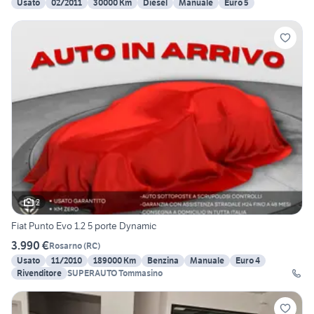
Usato
02/2011
30000 Km
Diesel
Manuale
Euro 5
2
Fiat Punto Evo 1.2 5 porte Dynamic
3.990 €
Rosarno
(
RC
)
Usato
11/2010
189000 Km
Benzina
Manuale
Euro 4
Rivenditore
SUPERAUTO Tommasino