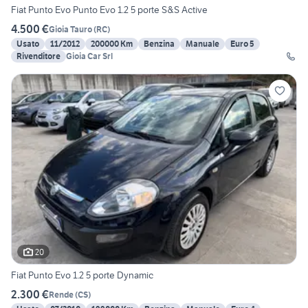
Fiat Punto Evo Punto Evo 1.2 5 porte S&S Active
4.500 €
Gioia Tauro
(
RC
)
Usato
11/2012
200000 Km
Benzina
Manuale
Euro 5
Rivenditore
Gioia Car Srl
20
Fiat Punto Evo 1.2 5 porte Dynamic
2.300 €
Rende
(
CS
)