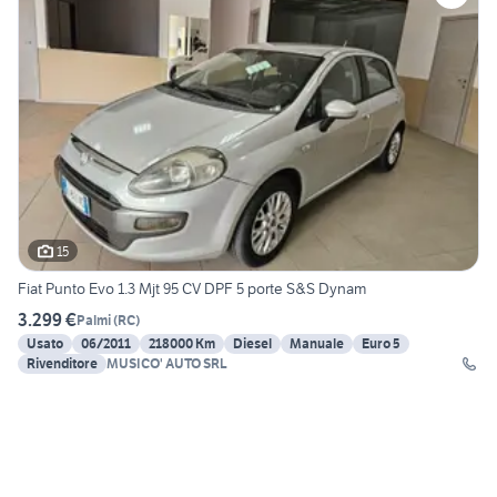
15
Fiat Punto Evo 1.3 Mjt 95 CV DPF 5 porte S&S Dynam
3.299 €
Palmi
(
RC
)
Usato
06/2011
218000 Km
Diesel
Manuale
Euro 5
Rivenditore
MUSICO' AUTO SRL