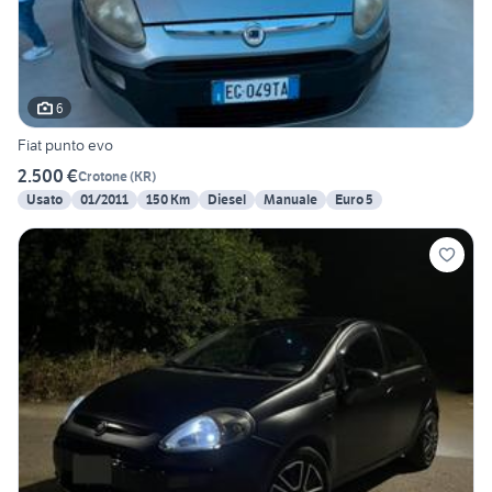
6
Fiat punto evo
2.500 €
Crotone
(
KR
)
Usato
01/2011
150 Km
Diesel
Manuale
Euro 5