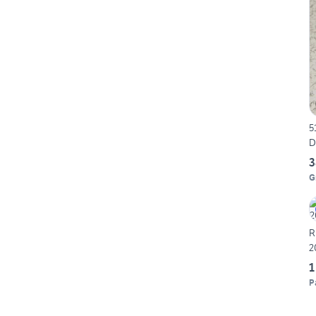
5
D
3
G
R
2
1
P