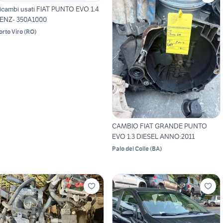
icambi usati FIAT PUNTO EVO 1.4
ENZ- 350A1000
orto Viro
(
RO
)
CAMBIO FIAT GRANDE PUNTO
EVO 1.3 DIESEL ANNO:2011
Palo del Colle
(
BA
)