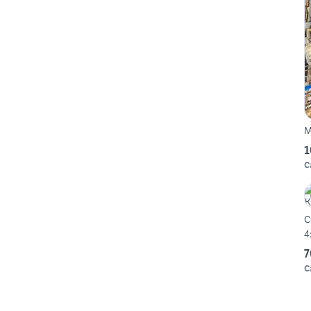
M
1
C
C
4
7
C