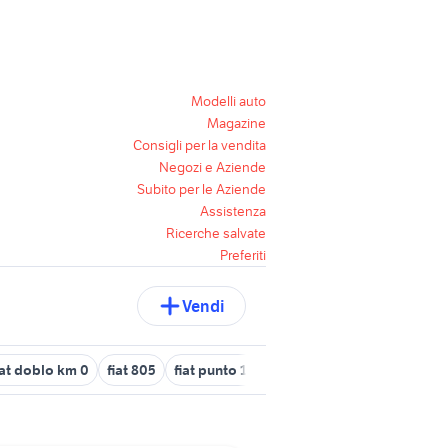
Modelli auto
Magazine
Consigli per la vendita
Negozi e Aziende
Subito per le Aziende
Assistenza
Ricerche salvate
Preferiti
Vendi
iat doblo km 0
fiat 805
fiat punto 1.4 benzina accessori auto
fi