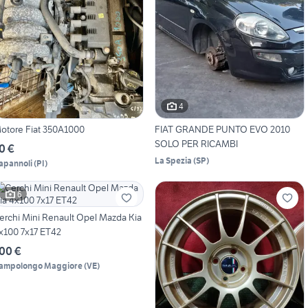
4
otore Fiat 350A1000
FIAT GRANDE PUNTO EVO 2010
SOLO PER RICAMBI
0 €
La Spezia
(
SP
)
apannoli
(
PI
)
6
erchi Mini Renault Opel Mazda Kia
x100 7x17 ET42
00 €
ampolongo Maggiore
(
VE
)