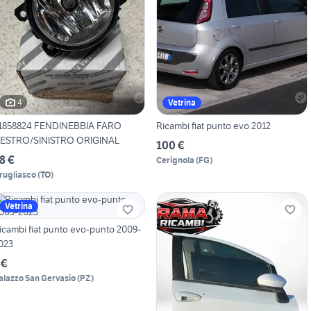
4
Vetrina
1858824 FENDINEBBIA FARO
Ricambi fiat punto evo 2012
ESTRO/SINISTRO ORIGINAL
100 €
8 €
Cerignola
(
FG
)
rugliasco
(
TO
)
Vetrina
icambi fiat punto evo-punto 2009-
023
 €
alazzo San Gervasio
(
PZ
)