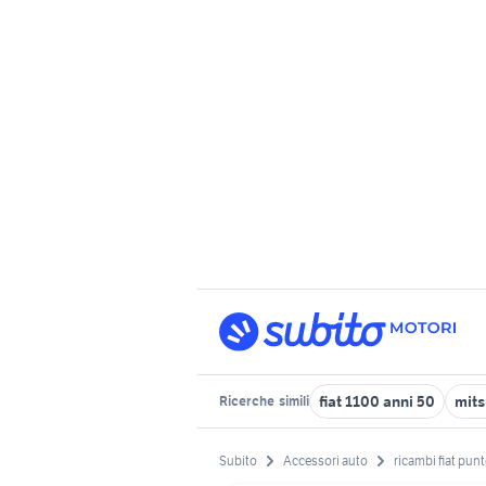
fiat 1100 anni 50
mits
Ricerche
simili
Subito
Accessori auto
ricambi fiat pun