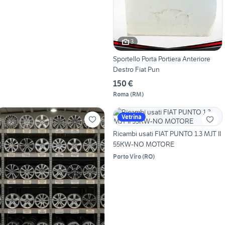
3
Sportello Porta Portiera Anteriore
Destro Fiat Pun
150 €
Roma
(
RM
)
Vetrina
Ricambi usati FIAT PUNTO 1.3 MJT II
55KW-NO MOTORE
Porto Viro
(
RO
)