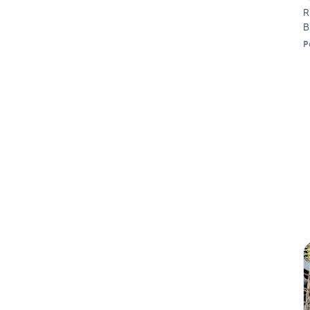
R
B
P