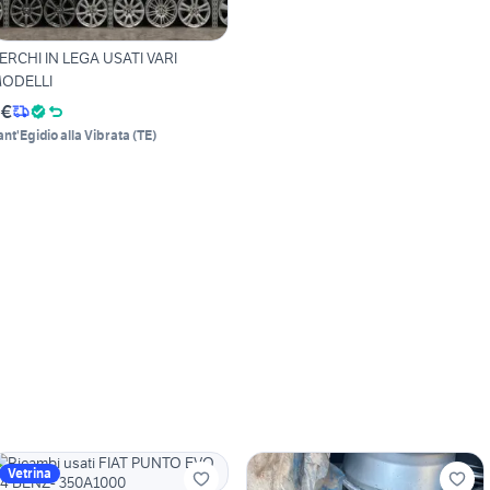
ERCHI IN LEGA USATI VARI
ODELLI
 €
ant'Egidio alla Vibrata
(
TE
)
Vetrina