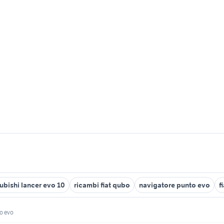
ubishi lancer evo 10
ricambi fiat qubo
navigatore punto evo
f
to evo