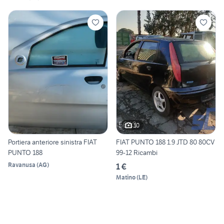
10
Portiera anteriore sinistra FIAT
FIAT PUNTO 188 1.9 JTD 80 80CV
PUNTO 188
99-12 Ricambi
Ravanusa
(
AG
)
1 €
Matino
(
LE
)