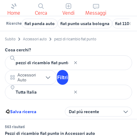
Home
Cerca
Vendi
Messaggi
fiat panda auto
fiat punto usata bologna
fiat 1100 a
Ricerche
Subito
Accessori auto
pezzi di ricambio fiat punto
Cosa cerchi?
Accessori
Filtri
Auto
Salva ricerca
Dal più recente
563 risultati
Pezzi di ricambio fiat punto in Accessori auto