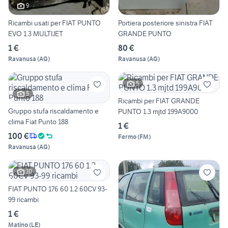
9
Ricambi usati per FIAT PUNTO
Portiera posteriore sinistra FIAT
EVO 1.3 MULTIJET
GRANDE PUNTO
1 €
80 €
Ravanusa
(
AG
)
Ravanusa
(
AG
)
5
5
Ricambi per FIAT GRANDE
Gruppo stufa riscaldamento e
PUNTO 1.3 mjtd 199A9000
clima Fiat Punto 188
1 €
100 €
Fermo
(
FM
)
Ravanusa
(
AG
)
10
FIAT PUNTO 176 60 1.2 60CV 93-
99 ricambi
1 €
Matino
(
LE
)