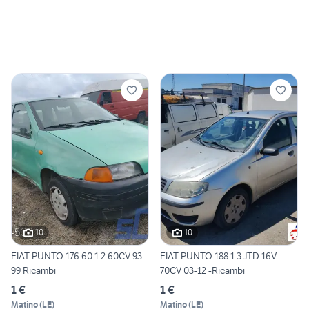
10
10
FIAT PUNTO 176 60 1.2 60CV 93-
FIAT PUNTO 188 1.3 JTD 16V
99 Ricambi
70CV 03-12 -Ricambi
1 €
1 €
Matino
(
LE
)
Matino
(
LE
)