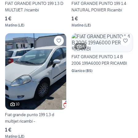
FIAT GRANDE PUNTO 199 1.3 D
FIAT GRANDE PUNTO 199 1.4
MULTIJET /ricambi
NATURAL POWER Ricambi
1 €
1 €
Matino
(
LE
)
Matino
(
LE
)
4
FIAT GRANDE PUNTO 1.4 B
2006 199A6000 PER RICAMBI
Gianico
(
BS
)
10
Fiat grande punto 199 1.3 d
multijet ricambi -
1 €
Matino
(
LE
)