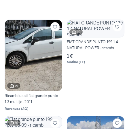
10
FIAT GRANDE PUNTO 199 1.4
NATURAL POWER -ricambi
1 €
Matino
(
LE
)
15
Ricambi usati fiat grande punto
1.3 multi jet 2011
Ravanusa
(
AG
)
10