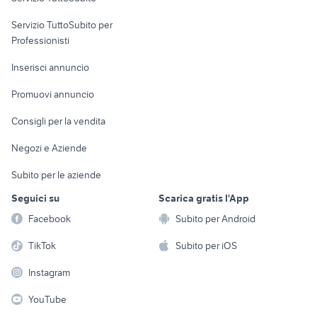
elettronica
per la casa e la
sports e hobby
Servizio TuttoSubito per
persona
Informatica
Animali
Professionisti
Arredamento e
Console e
Accessori per
Casalinghi
Inserisci annuncio
Videogiochi
animali
Elettrodomestici
Promuovi annuncio
Audio/Video
Musica e Film
Giardino e Fai da te
Consigli per la vendita
Fotografia
Libri e Riviste
Abbigliamento e
Negozi e Aziende
Telefonia
Strumenti Musicali
Accessori
Subito per le aziende
Sports
Tutto per i bambini
Seguici su
Scarica gratis l'App
Biciclette
Facebook
Subito per Android
Collezionismo
TikTok
Subito per iOS
Instagram
YouTube