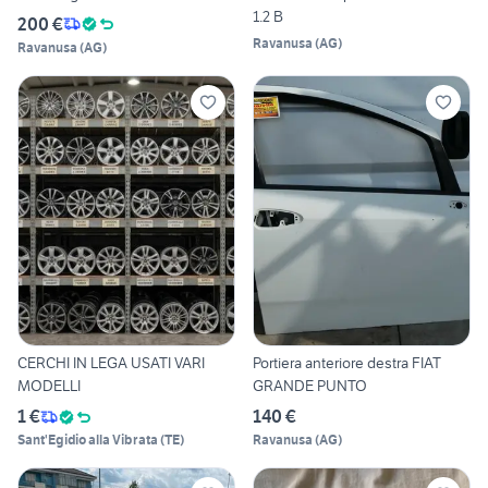
1.2 B
200 €
Ravanusa
(
AG
)
Ravanusa
(
AG
)
CERCHI IN LEGA USATI VARI
Portiera anteriore destra FIAT
MODELLI
GRANDE PUNTO
1 €
140 €
Sant'Egidio alla Vibrata
(
TE
)
Ravanusa
(
AG
)