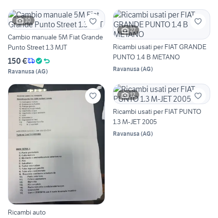
10
27
Cambio manuale 5M Fiat Grande
Ricambi usati per FIAT GRANDE
Punto Street 1.3 MJT
PUNTO 1.4 B METANO
150 €
Ravanusa
(
AG
)
Ravanusa
(
AG
)
12
Ricambi usati per FIAT PUNTO
1.3 M-JET 2005
Ravanusa
(
AG
)
Ricambi auto