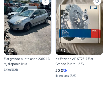
2
2
Fiat grande punto anno 2010 1.3
Kit Frizione AP KT7617 Fiat
mj disponibili tut
Grande Punto 1.2 8V
Chieti
(
CH
)
50 €
Bracciano
(
RM
)