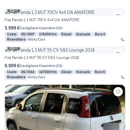
17
Fiat Panda 1.3 MJT 70CV 4x4 DA AMATORE
5.999 €
Castiglione Cosentino
(
CS
)
Usato
05/2007
176000 Km
Diesel
Manuale
Euro 4
Rivenditore
Nicky Cars
17
Fiat Panda 1.3 MJT 95 CV S&S Lounge 2018
6.999 €
Castiglione Cosentino
(
CS
)
Usato
06/2018
167000 Km
Diesel
Manuale
Euro 6
Rivenditore
Nicky Cars