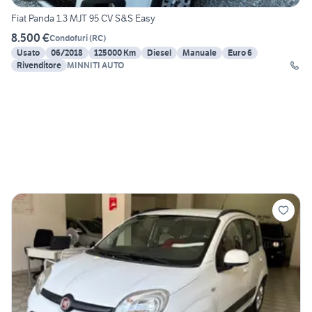
Fiat Panda 1.3 MJT 95 CV S&S Easy
8.500 €
Condofuri
(
RC
)
Usato
06/2018
125000 Km
Diesel
Manuale
Euro 6
Rivenditore
MINNITI AUTO