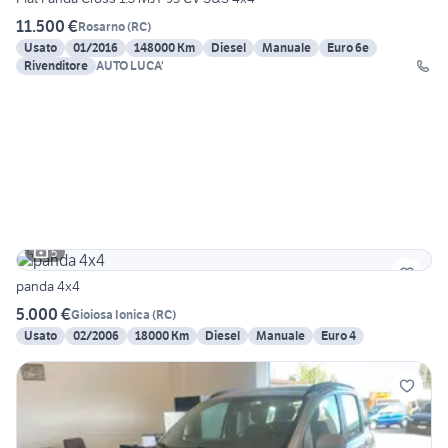
11.500 €
Rosarno
(
RC
)
Usato
01/2016
148000 Km
Diesel
Manuale
Euro 6e
Rivenditore
AUTO LUCA'
5
panda 4x4
5.000 €
Gioiosa Ionica
(
RC
)
Usato
02/2006
18000 Km
Diesel
Manuale
Euro 4