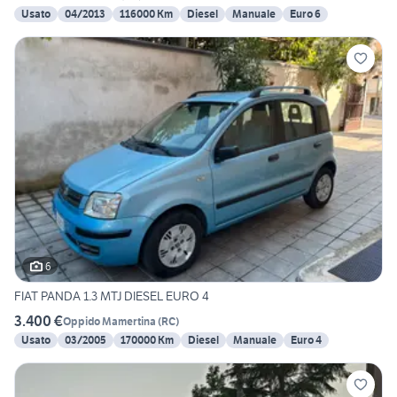
Usato
04/2013
116000 Km
Diesel
Manuale
Euro 6
6
FIAT PANDA 1.3 MTJ DIESEL EURO 4
3.400 €
Oppido Mamertina
(
RC
)
Usato
03/2005
170000 Km
Diesel
Manuale
Euro 4