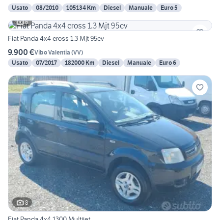
Usato
08/2010
105134 Km
Diesel
Manuale
Euro 5
6
Fiat Panda 4x4 cross 1.3 Mjt 95cv
9.900 €
Vibo Valentia
(
VV
)
Usato
07/2017
182000 Km
Diesel
Manuale
Euro 6
8
Fiat Panda 4x4 1300 Multijet