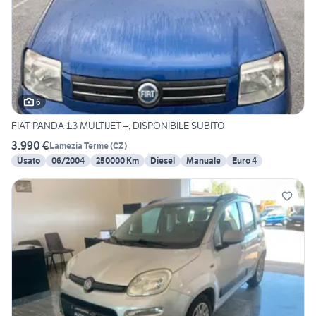
6
FIAT PANDA 1.3 MULTIJET –, DISPONIBILE SUBITO
3.990 €
Lamezia Terme
(
CZ
)
Usato
06/2004
250000 Km
Diesel
Manuale
Euro 4