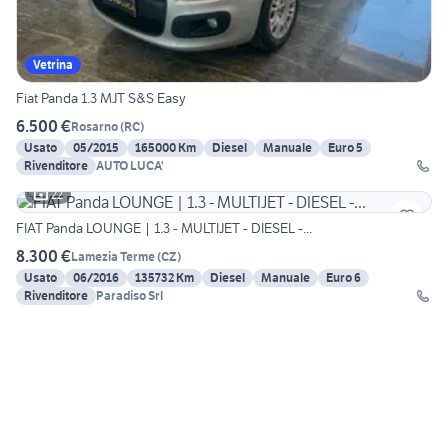
Vetrina
Fiat Panda 1.3 MJT S&S Easy
6.500 €
Rosarno
(
RC
)
Usato
05/2015
165000 Km
Diesel
Manuale
Euro 5
Rivenditore
AUTO LUCA'
22
FIAT Panda LOUNGE | 1.3 - MULTIJET - DIESEL -...
8.300 €
Lamezia Terme
(
CZ
)
Usato
06/2016
135732 Km
Diesel
Manuale
Euro 6
Rivenditore
Paradiso Srl