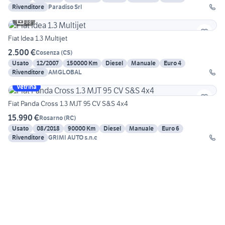
Rivenditore
Paradiso Srl
13
Fiat Idea 1.3 Multijet
2.500 €
Cosenza
(
CS
)
Usato
12/2007
150000 Km
Diesel
Manuale
Euro 4
Rivenditore
AMGLOBAL
Vetrina
Fiat Panda Cross 1.3 MJT 95 CV S&S 4x4
15.990 €
Rosarno
(
RC
)
Usato
08/2018
90000 Km
Diesel
Manuale
Euro 6
Rivenditore
GRIMI AUTO s.n.c