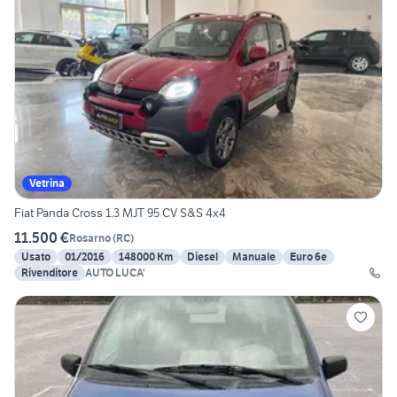
Vetrina
Fiat Panda Cross 1.3 MJT 95 CV S&S 4x4
11.500 €
Rosarno
(
RC
)
Usato
01/2016
148000 Km
Diesel
Manuale
Euro 6e
Rivenditore
AUTO LUCA'