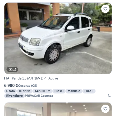
15
FIAT Panda 1.3 MJT 16V DPF Active
6.980 €
Cosenza
(
CS
)
Usato
09/2011
142900 Km
Diesel
Manuale
Euro 5
Rivenditore
PRIVACAR Cosenza