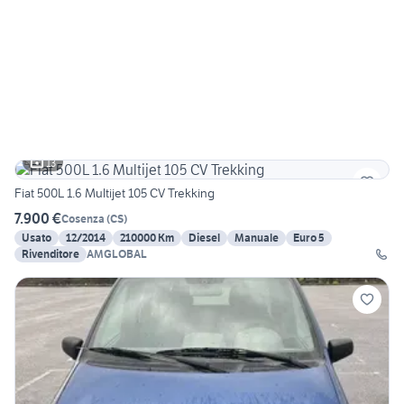
13
Fiat 500L 1.6 Multijet 105 CV Trekking
7.900 €
Cosenza
(
CS
)
Usato
12/2014
210000 Km
Diesel
Manuale
Euro 5
Rivenditore
AMGLOBAL