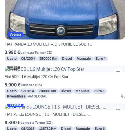
Vetrina
FIAT PANDA 1.3 MULTIJET –, DISPONIBILE SUBITO
3.990 €
Lamezia Terme
(
CZ
)
Usato
06/2004
250000 Km
Diesel
Manuale
Euro 4
13
Fiat 500L 1.6 Multijet 120 CV Pop Star
5.900 €
Cosenza
(
CS
)
Usato
12/2014
210000 Km
Diesel
Manuale
Euro 5
Rivenditore
AMGLOBAL
Vetrina
FIAT Panda LOUNGE | 1.3 - MULTIJET - DIESEL -...
8.300 €
Lamezia Terme
(
CZ
)
Usato
06/2016
135732 Km
Diesel
Manuale
Euro 6