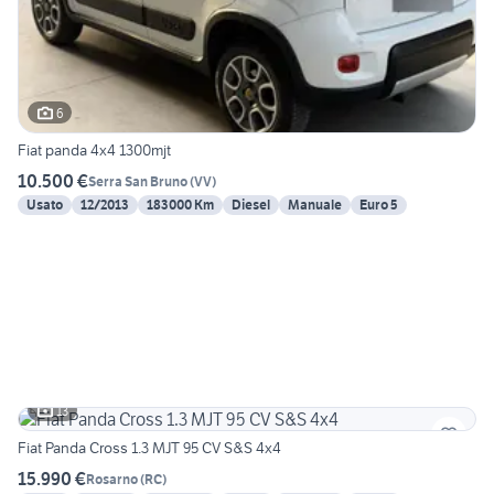
6
Fiat panda 4x4 1300mjt
10.500 €
Serra San Bruno
(
VV
)
Usato
12/2013
183000 Km
Diesel
Manuale
Euro 5
13
Fiat Panda Cross 1.3 MJT 95 CV S&S 4x4
15.990 €
Rosarno
(
RC
)