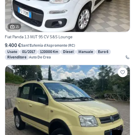
15
Fiat Panda 1.3 MJT 95 CV S&S Lounge
9.400 €
Sant'Eufemia d'Aspromonte
(
RC
)
Usato
01/2017
120000 Km
Diesel
Manuale
Euro 6
Rivenditore
Auto De Crea