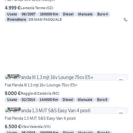
4.999 €
Lamezia Terme
(
CZ
)
Usato
06/2007
190000 Km
Diesel
Manuale
Euro 4
Rivenditore
DE MASI PASQUALE
6
Fiat Panda III 1.3 mjt 16v Lounge 75cv E5+
9.000 €
Reggio di Calabria
(
RC
)
Usato
02/2014
144000 Km
Diesel
Manuale
Euro 5
14
Fiat Panda 1.3 MJT S&S Easy Van 4 posti
6.500 €
Vibo Valentia
(
VV
)
Usato
05/2018
190000 Km
Diesel
Manuale
Euro 6e