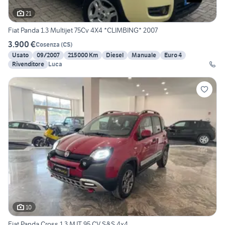
21
Fiat Panda 1.3 Multijet 75Cv 4X4 *CLIMBING* 2007
3.900 €
Cosenza
(
CS
)
Usato
09/2007
215000 Km
Diesel
Manuale
Euro 4
Rivenditore
Luca
10
Fiat Panda Cross 1.3 MJT 95 CV S&S 4x4