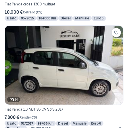
Fiat Panda cross 1300 multijet
10.000 €
Cetraro
(
CS
)
Usato
05/2015
184000 Km
Diesel
Manuale
Euro 5
14
Fiat Panda 1.3 MJT 95 CV S&S 2017
7.800 €
Rende
(
CS
)
Usato
07/2017
99456 Km
Diesel
Manuale
Euro 6