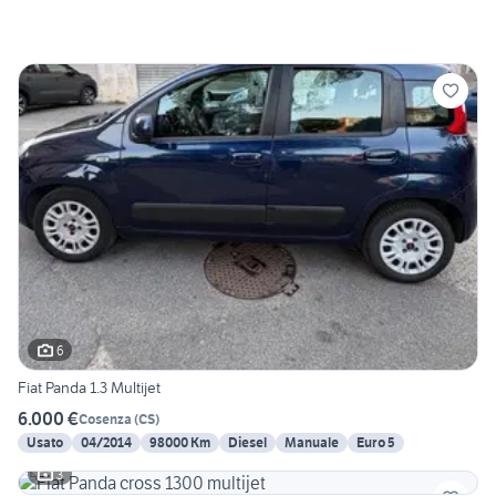
6
Fiat Panda 1.3 Multijet
6.000 €
Cosenza
(
CS
)
Usato
04/2014
98000 Km
Diesel
Manuale
Euro 5
3