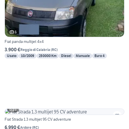
6
Fiat panda multijet 4x4
3.900 €
Reggio di Calabria
(
RC
)
Usato
10/2009
250000 Km
Diesel
Manuale
Euro 4
6
Fiat Strada 1.3 multijet 95 CV adventure
6.990 €
Ardore
(
RC
)