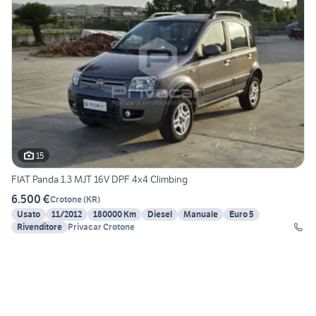
15
FIAT Panda 1.3 MJT 16V DPF 4x4 Climbing
6.500 €
Crotone
(
KR
)
Usato
11/2012
180000 Km
Diesel
Manuale
Euro 5
Rivenditore
Privacar Crotone