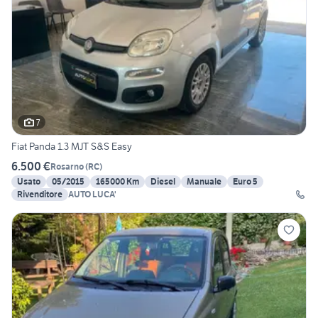
7
Fiat Panda 1.3 MJT S&S Easy
6.500 €
Rosarno
(
RC
)
Usato
05/2015
165000 Km
Diesel
Manuale
Euro 5
Rivenditore
AUTO LUCA'