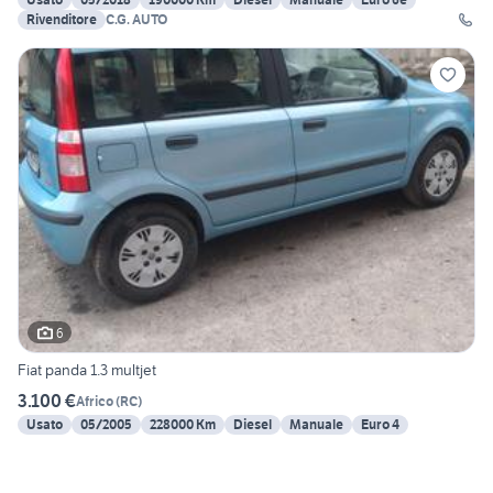
Rivenditore
C.G. AUTO
6
Fiat panda 1.3 multjet
3.100 €
Africo
(
RC
)
Usato
05/2005
228000 Km
Diesel
Manuale
Euro 4