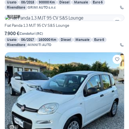
Usato
08/2018
90000 Km
Diesel
Manuale
Euro 6
Rivenditore
GRIMI AUTO s.n.c
12
Fiat Panda 1.3 MJT 95 CV S&S Lounge
7.900 €
Condofuri
(
RC
)
Usato
06/2017
160000 Km
Diesel
Manuale
Euro 6
Rivenditore
MINNITI AUTO
10