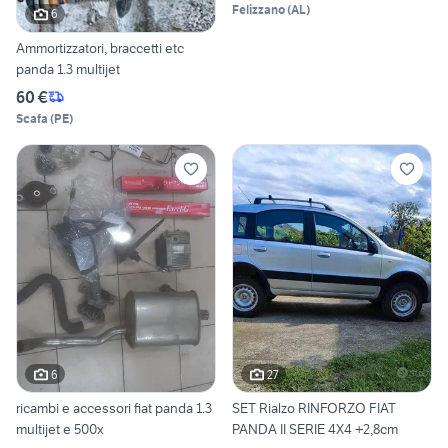
Felizzano
(
AL
)
6
Ammortizzatori, braccetti etc
panda 1.3 multijet
60 €
Scafa
(
PE
)
6
27
ricambi e accessori fiat panda 1.3
SET Rialzo RINFORZO FIAT
multijet e 500x
PANDA II SERIE 4X4 +2,8cm