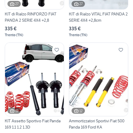
27
27
KIT di Rialzo RINFORZO FIAT
KIT di Rialzo VITAL FIAT PANDA 2
PANDA 2 SERIE 4X4 +2,8
SERIE 4X4 +2,8cm
335 €
335 €
Trento
(
TN
)
Trento
(
TN
)
19
12
KIT Assetto Sportivo Fiat Panda
Ammortizzatori Sportivi Fiat 500
169 1.1 1.2 1.3D
Panda 169 Ford KA