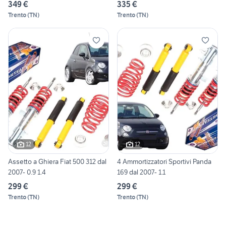
349 €
335 €
Trento
(
TN
)
Trento
(
TN
)
12
12
Assetto a Ghiera Fiat 500 312 dal
4 Ammortizzatori Sportivi Panda
2007- 0.9 1.4
169 dal 2007- 1.1
299 €
299 €
Trento
(
TN
)
Trento
(
TN
)