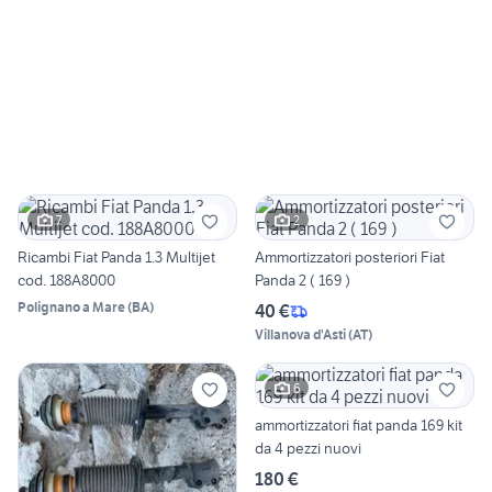
7
2
Ricambi Fiat Panda 1.3 Multijet
Ammortizzatori posteriori Fiat
cod. 188A8000
Panda 2 ( 169 )
Polignano a Mare
(
BA
)
40 €
Villanova d'Asti
(
AT
)
6
ammortizzatori fiat panda 169 kit
da 4 pezzi nuovi
180 €