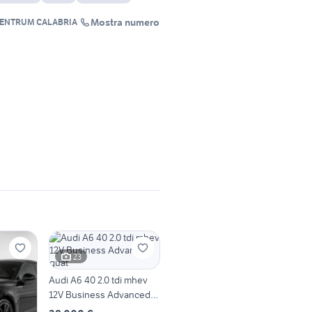
Mostra numero
ZENTRUM CALABRIA
23
Audi A6 40 2.0 tdi mhev
12V Business Advanced
quat