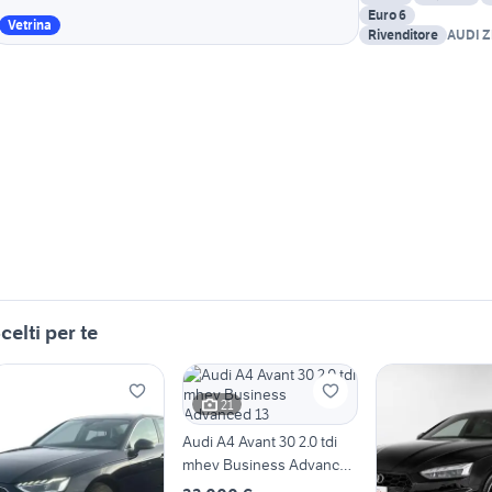
Euro 6
Vetrina
Rivenditore
AUDI 
celti per te
21
Audi A4 Avant 30 2.0 tdi
mhev Business Advanced
13