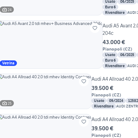
Usato
06/2025
Euro 6
24
Rivenditore
AUDI
CALA
Audi A5 Avant 2
204c
43.000 €
Pianopoli
(
CZ
)
Usato
06/2025
Euro 6
Vetrina
Rivenditore
AUDI
CALA
Audi A4 Allroad 40 2.0
39.500 €
Pianopoli
(
CZ
)
Usato
09/2024
1258
25
Rivenditore
AUDI ZENT
Audi A4 Allroad 40 2.0
39.500 €
Pianopoli
(
CZ
)