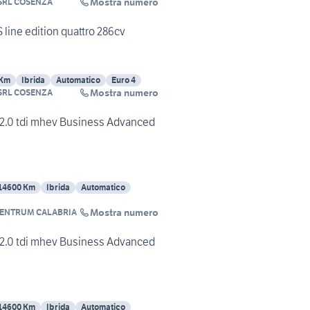
Mostra numero
SRL COSENZA
 line edition quattro 286cv
 Km
Ibrida
Automatico
Euro 4
Mostra numero
SRL COSENZA
 2.0 tdi mhev Business Advanced
14600 Km
Ibrida
Automatico
Mostra numero
ZENTRUM CALABRIA
 2.0 tdi mhev Business Advanced
14600 Km
Ibrida
Automatico