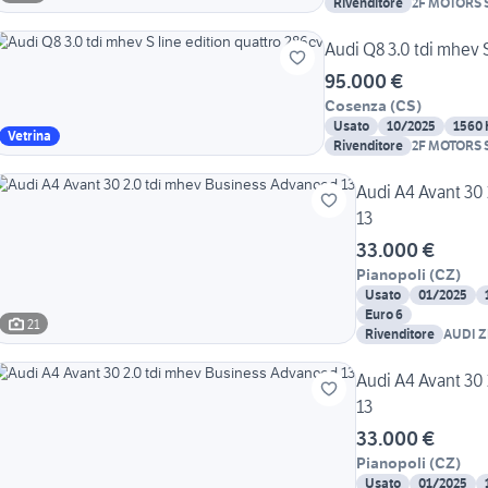
Rivenditore
2F MOTORS 
Audi Q8 3.0 tdi mhev S
95.000 €
Cosenza
(
CS
)
Usato
10/2025
1560
Vetrina
Rivenditore
2F MOTORS 
Audi A4 Avant 30
13
33.000 €
Pianopoli
(
CZ
)
Usato
01/2025
Euro 6
21
Rivenditore
AUDI 
Audi A4 Avant 30
13
33.000 €
Pianopoli
(
CZ
)
Usato
01/2025