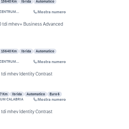
15640 Km
Ibrida
Automatico
Mostra numero
 ZENTRUM
BRIA
.0 tdi mhev+ Business Advanced
15640 Km
Ibrida
Automatico
Mostra numero
 ZENTRUM
BRIA
 tdi mhev Identity Contrast
27 Km
Ibrida
Automatico
Euro 6
Mostra numero
RUM CALABRIA
 tdi mhev Identity Contrast