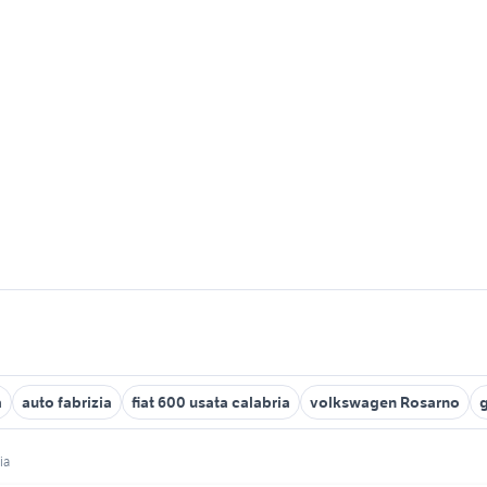
a
auto fabrizia
fiat 600 usata calabria
volkswagen Rosarno
ia