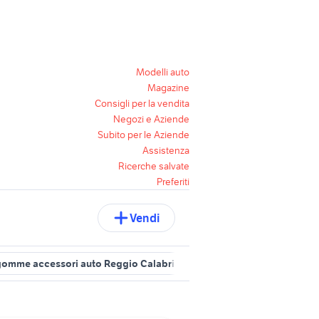
Modelli auto
Magazine
Consigli per la vendita
Negozi e Aziende
Subito per le Aziende
Assistenza
Ricerche salvate
Preferiti
Vendi
gomme accessori auto Reggio Calabria provincia
auto km 0 calabr