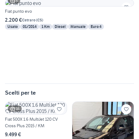
5
Fiat punto evo
2.200 €
Cetraro
(
CS
)
Usato
01/2014
1 Km
Diesel
Manuale
Euro 4
Scelti per te
16
Fiat 500X 1.6 MultiJet 120 CV
Cross Plus 2015 / KM
9.499 €