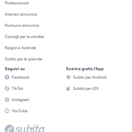
Informatica
Animali
Professionisti
Arredamento e
Console e
Accessori per
Casalinghi
Inserisci annuncio
Videogiochi
animali
Elettrodomestici
Promuovi annuncio
Audio/Video
Musica e Film
Giardino e Fai da te
Consigli per la vendita
Fotografia
Libri e Riviste
Abbigliamento e
Negozi e Aziende
Telefonia
Strumenti Musicali
Accessori
Subito per le aziende
Sports
Tutto per i bambini
Seguici su
Scarica gratis l'App
Biciclette
Facebook
Subito per Android
Collezionismo
TikTok
Subito per iOS
Instagram
YouTube