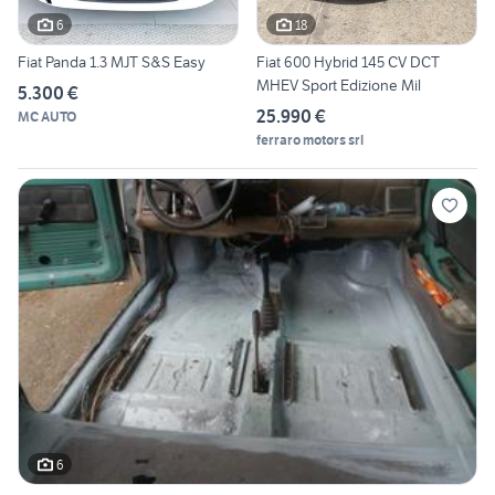
6
18
Fiat Panda 1.3 MJT S&S Easy
Fiat 600 Hybrid 145 CV DCT
MHEV Sport Edizione Mil
5.300 €
25.990 €
MC AUTO
ferraro motors srl
6