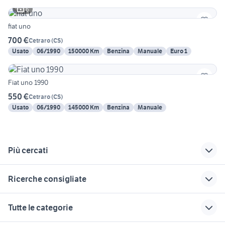
6
fiat uno
700 €
Cetraro
(
CS
)
Usato
06/1990
150000 Km
Benzina
Manuale
Euro 1
Fiat uno 1990
550 €
Cetraro
(
CS
)
Usato
06/1990
145000 Km
Benzina
Manuale
Più cercati
Correlati
Richerche simili
Suggerimenti
Ricerche consigliate
land rover cosenza
suzuki grand vitara
auto ford mondeo
diesel Calabria
Calabria
golf 8 usata
auto Puglia
fiat verbicaro
Tutte le categorie
auto Cotronei
auto smart citycar
auto Mongrassano
hyundai coupe
alfa 159 ti berlina usata
Calabria
159 auto Calabria