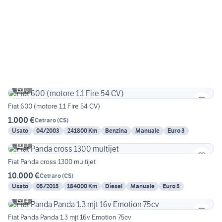
6
Fiat 600 (motore 1.1 Fire 54 CV)
1.000 €
Cetraro
(
CS
)
Usato
04/2003
241800 Km
Benzina
Manuale
Euro 3
3
Fiat Panda cross 1300 multijet
10.000 €
Cetraro
(
CS
)
Usato
05/2015
184000 Km
Diesel
Manuale
Euro 5
4
Fiat Panda Panda 1.3 mjt 16v Emotion 75cv