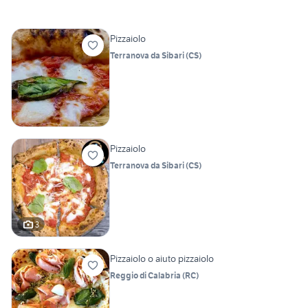
Pizzaiolo
Terranova da Sibari
(
CS
)
Pizzaiolo
Terranova da Sibari
(
CS
)
3
Pizzaiolo o aiuto pizzaiolo
Reggio di Calabria
(
RC
)