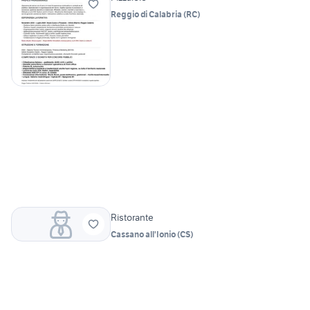
Reggio di Calabria
(
RC
)
Ristorante
Cassano all'Ionio
(
CS
)