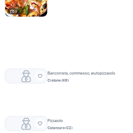
6
Banconista, commesso, aiutopizzaiolo
Crotone
(
KR
)
Pizzaiolo
Catanzaro
(
CZ
)