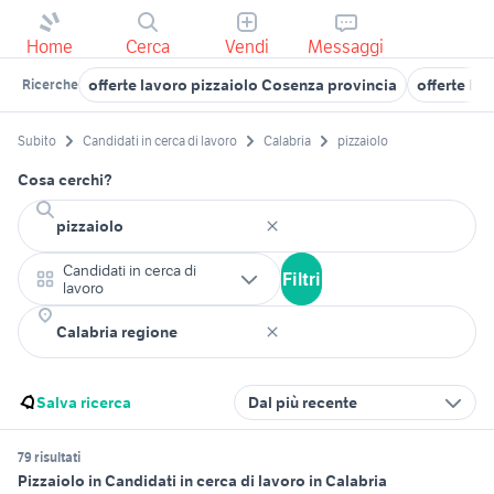
Home
Cerca
Vendi
Messaggi
offerte lavoro pizzaiolo Cosenza provincia
offerte la
Ricerche
Subito
Candidati in cerca di lavoro
Calabria
pizzaiolo
Cosa cerchi?
Candidati in cerca di
Filtri
lavoro
Salva ricerca
Dal più recente
79 risultati
Pizzaiolo in Candidati in cerca di lavoro in Calabria