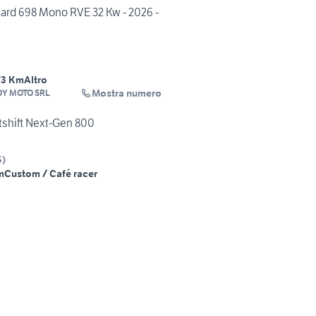
ard 698 Mono RVE 32 Kw - 2026 -
73 Km
Altro
Mostra numero
Y MOTO SRL
tshift Next-Gen 800
S
)
m
Custom / Café racer