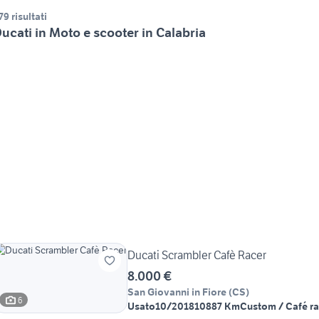
79 risultati
ucati in Moto e scooter in Calabria
Ducati Scrambler Cafè Racer
8.000 €
San Giovanni in Fiore
(
CS
)
6
Usato
10/2018
10887 Km
Custom / Café r