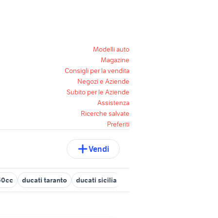
Modelli auto
Magazine
Consigli per la vendita
Negozi e Aziende
Subito per le Aziende
Assistenza
Ricerche salvate
Preferiti
Vendi
50cc
ducati taranto
ducati sicilia
ducati multistrada 2020
du