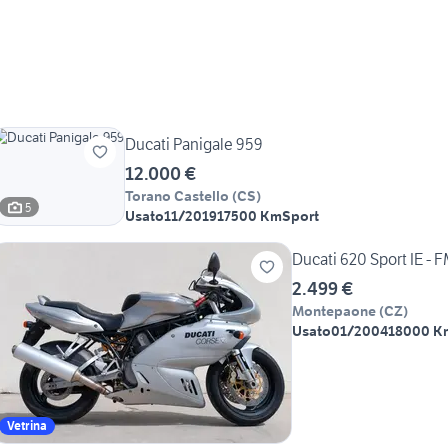
Ducati Panigale 959
12.000 €
Torano Castello
(
CS
)
5
Usato
11/2019
17500 Km
Sport
Ducati 620 Sport IE - F
2.499 €
Montepaone
(
CZ
)
Usato
01/2004
18000 K
Vetrina