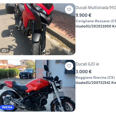
Ducati Multistrada 95
9.900 €
Corigliano-Rossano
(
C
Usato
01/2020
21000 K
6
Ducati 620 ie
3.000 €
Roggiano Gravina
(
CS
)
Usato
01/2007
32542 K
Vetrina