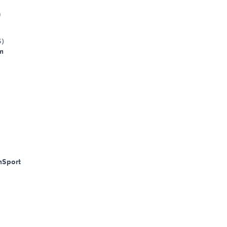
0
S
)
m
m
Sport