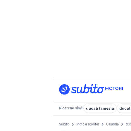
ducati lamezia
ducat
Ricerche
simili
Subito
Moto e scooter
Calabria
duc