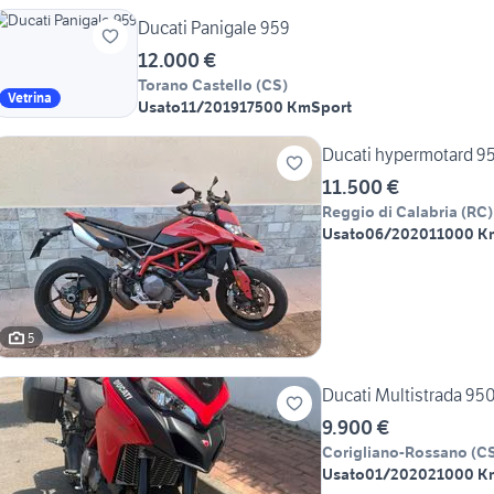
Ducati Panigale 959
12.000 €
Torano Castello
(
CS
)
Vetrina
Usato
11/2019
17500 Km
Sport
Ducati hypermotard 9
11.500 €
Reggio di Calabria
(
RC
)
Usato
06/2020
11000 K
5
Ducati Multistrada 95
9.900 €
Corigliano-Rossano
(
C
Usato
01/2020
21000 K