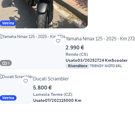
Vetrina
Yamaha Nmax 125 - 2025 - Km 272
2.990 €
Rende
(
CS
)
Usato
03/2025
2724 Km
Scooter
8
Rivenditore
TRENDY MOTO SRL
Ducati Scrambler
5.800 €
Lamezia Terme
(
CZ
)
Vetrina
Usato
07/2021
15000 Km