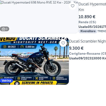
Ducati Hypermot
Km
10.890 €
Rende
(
CS
)
Usato
05/2026
17
9
Rivenditore
TREND
Ducati Scrambler Nigh
9.300 €
Corigliano-Rossano
(
C
Usato
09/2023
13000 K
Vetrina