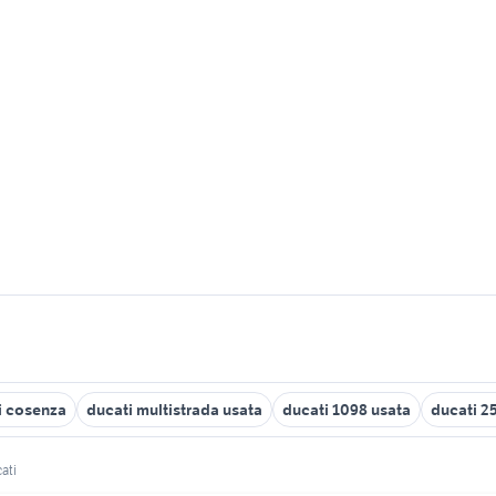
i cosenza
ducati multistrada usata
ducati 1098 usata
ducati 2
ati