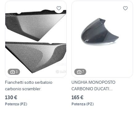
3
7
Fianchetti sotto serbatoio
UNGHIA MONOPOSTO
carbonio scrambler
CARBONIO DUCATI
SCRAMBLER 800 110
130 €
165 €
Potenza
(
PZ
)
Potenza
(
PZ
)