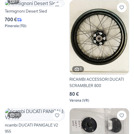
2
Termignoni Desert Sled
700 €
Pinerolo
(
TO
)
5
RICAMBI ACCESSORI DUCATI
SCRAMBLER 800
80 €
Verona
(
VR
)
20
ricambi DUCATI PANIGALE V2
955