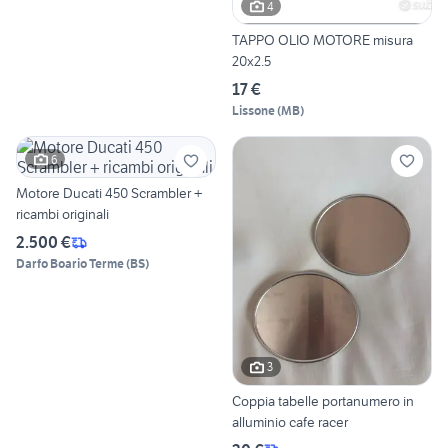
4
TAPPO OLIO MOTORE misura
20x2.5
17 €
Lissone
(
MB
)
6
Motore Ducati 450 Scrambler +
ricambi originali
2.500 €
Darfo Boario Terme
(
BS
)
3
Coppia tabelle portanumero in
alluminio cafe racer