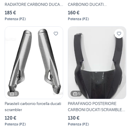
RADIATORE CARBONIO DUCATI
CARBONIO DUCATI
SCRA
SCRAMBLER 800
185 €
160 €
Potenza
(
PZ
)
Potenza
(
PZ
)
3
5
Parasteli carbonio forcella ducati
PARAFANGO POSTERIORE
scrambler
CARBONI DUCATI SCRAMBLER
400
120 €
130 €
Potenza
(
PZ
)
Potenza
(
PZ
)