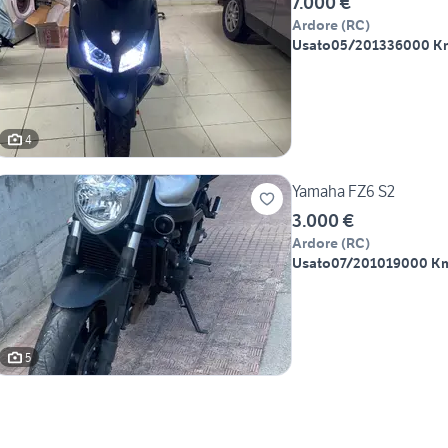
7.000 €
Ardore
(
RC
)
Usato
05/2013
36000 K
4
Yamaha FZ6 S2
3.000 €
Ardore
(
RC
)
Usato
07/2010
19000 K
5