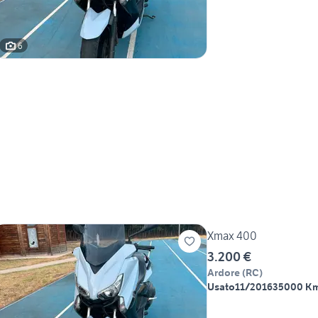
6
Xmax 400
3.200 €
Ardore
(
RC
)
Usato
11/2016
35000 K