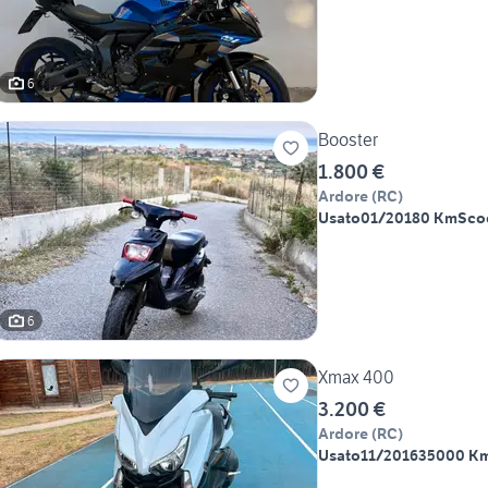
6
Booster
1.800 €
Ardore
(
RC
)
Usato
01/2018
0 Km
Sco
6
Xmax 400
3.200 €
Ardore
(
RC
)
Usato
11/2016
35000 K