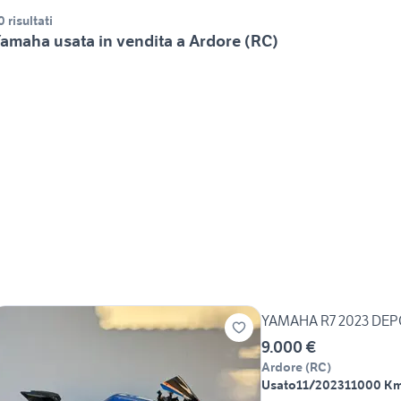
0 risultati
amaha usata in vendita a Ardore (RC)
YAMAHA R7 2023 DEP
9.000 €
Ardore
(
RC
)
Usato
11/2023
11000 K