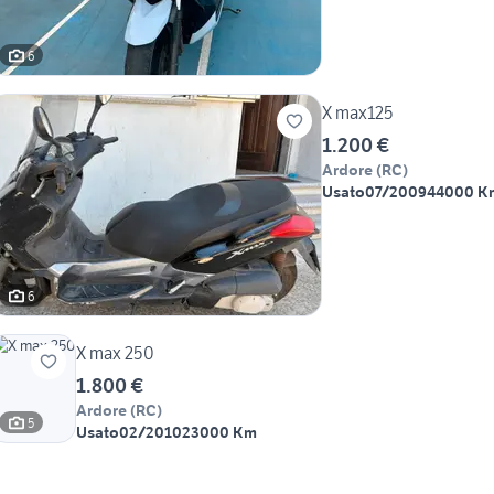
6
X max125
1.200 €
Ardore
(
RC
)
Usato
07/2009
44000 K
6
X max 250
1.800 €
Ardore
(
RC
)
5
Usato
02/2010
23000 Km