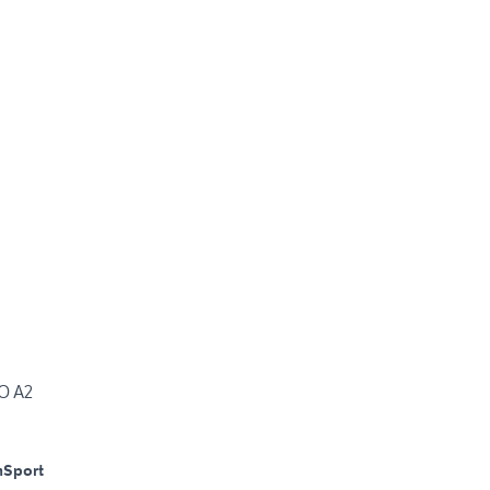
O A2
m
Sport