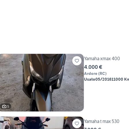
Yamaha xmax 400
4.000 €
Ardore
(
RC
)
Usato
05/2016
11000 K
5
Yamaha t max 530