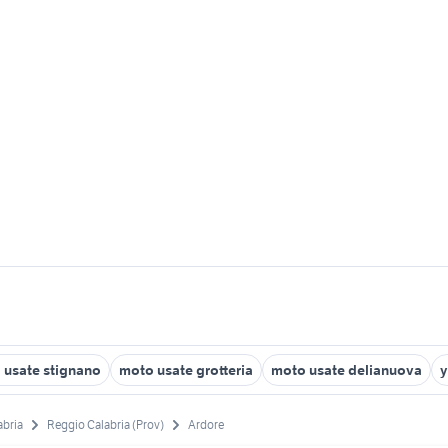
 usate stignano
moto usate grotteria
moto usate delianuova
y
abria
Reggio Calabria (Prov)
Ardore