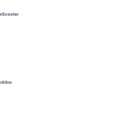
m
Scooter
m
Altro