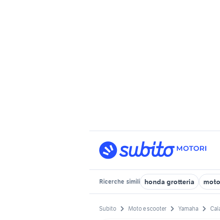
honda grotteria
moto
Ricerche
simili
Subito
Moto e scooter
Yamaha
Cal