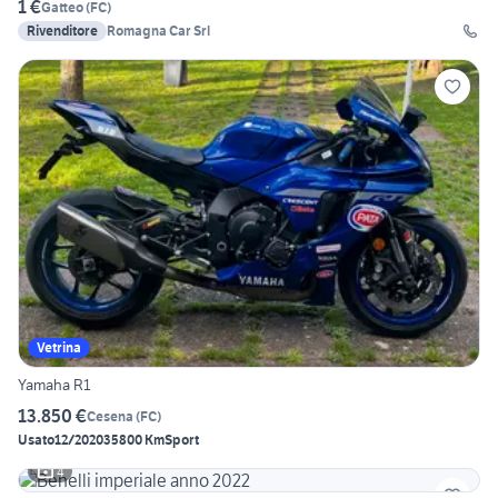
1 €
Gatteo
(
FC
)
Rivenditore
Romagna Car Srl
Vetrina
Yamaha R1
13.850 €
Cesena
(
FC
)
Usato
12/2020
35800 Km
Sport
4