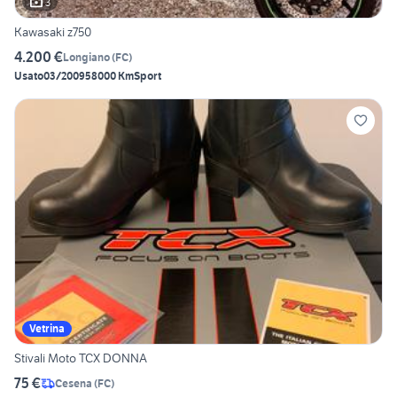
3
Kawasaki z750
4.200 €
Longiano
(
FC
)
Usato
03/2009
58000 Km
Sport
Vetrina
Stivali Moto TCX DONNA
75 €
Cesena
(
FC
)