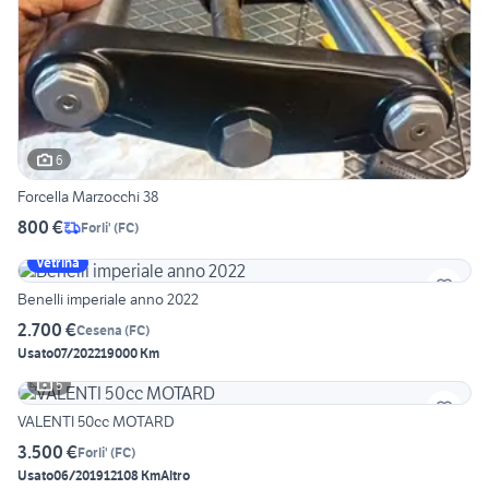
6
Forcella Marzocchi 38
800 €
Forli'
(
FC
)
Vetrina
Benelli imperiale anno 2022
2.700 €
Cesena
(
FC
)
Usato
07/2022
19000 Km
5
VALENTI 50cc MOTARD
3.500 €
Forli'
(
FC
)
Usato
06/2019
12108 Km
Altro