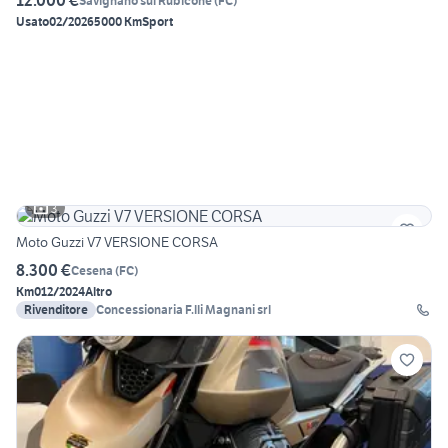
12.000 €
Savignano sul Rubicone
(
FC
)
Usato
02/2026
5000 Km
Sport
3
Moto Guzzi V7 VERSIONE CORSA
8.300 €
Cesena
(
FC
)
Km0
12/2024
Altro
Rivenditore
Concessionaria F.lli Magnani srl