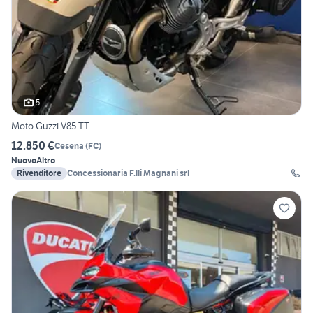
5
Moto Guzzi V85 TT
12.850 €
Cesena
(
FC
)
Nuovo
Altro
Rivenditore
Concessionaria F.lli Magnani srl