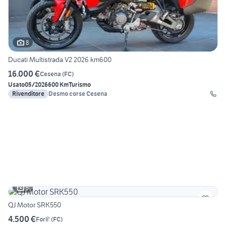
8
Ducati Multistrada V2 2026 km600
16.000 €
Cesena
(
FC
)
Usato
05/2026
600 Km
Turismo
Rivenditore
Desmo corse Cesena
5
QJ Motor SRK550
4.500 €
Forli'
(
FC
)