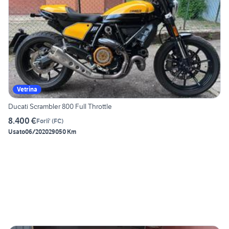
Vetrina
Ducati Scrambler 800 Full Throttle
8.400 €
Forli'
(
FC
)
Usato
06/2020
29050 Km