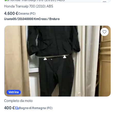
Honda Transalp 700 (2010) ABS
4.600 €
Cesena
(
FC
)
Usato
05/2010
40000 Km
Cross / Enduro
Vetrina
Completo da moto
400 €
Bagno di Romagna
(
FC
)