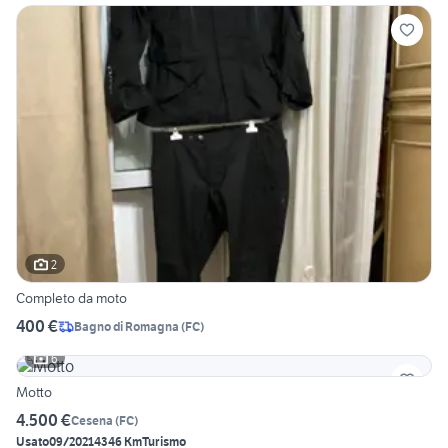
2
Completo da moto
400 €
Bagno di Romagna
(
FC
)
6
Motto
4.500 €
Cesena
(
FC
)
Usato
09/2021
4346 Km
Turismo