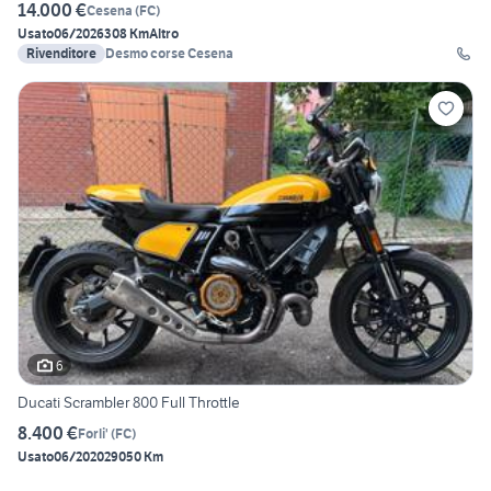
14.000 €
Cesena
(
FC
)
Usato
06/2026
308 Km
Altro
Rivenditore
Desmo corse Cesena
6
Ducati Scrambler 800 Full Throttle
8.400 €
Forli'
(
FC
)
Usato
06/2020
29050 Km