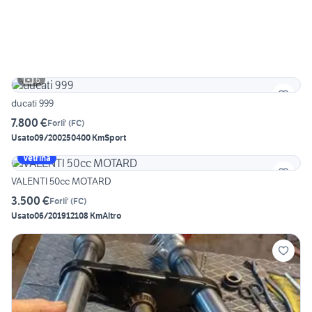
6
ducati 999
7.800 €
Forli'
(
FC
)
Usato
09/2002
50400 Km
Sport
Vetrina
VALENTI 50cc MOTARD
3.500 €
Forli'
(
FC
)
Usato
06/2019
12108 Km
Altro