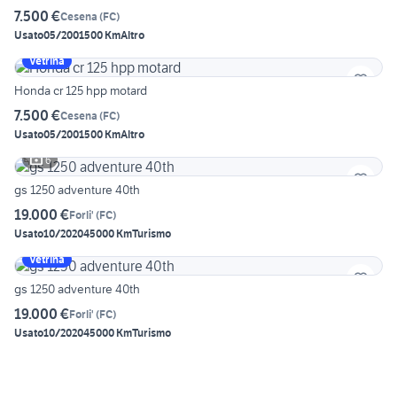
7.500 €
Cesena
(
FC
)
Usato
05/2001
500 Km
Altro
Vetrina
Honda cr 125 hpp motard
7.500 €
Cesena
(
FC
)
Usato
05/2001
500 Km
Altro
6
gs 1250 adventure 40th
19.000 €
Forli'
(
FC
)
Usato
10/2020
45000 Km
Turismo
Vetrina
gs 1250 adventure 40th
19.000 €
Forli'
(
FC
)
Usato
10/2020
45000 Km
Turismo