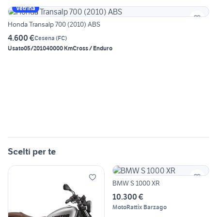
Vetrina
Honda Transalp 700 (2010) ABS
4.600 €
Cesena
(
FC
)
Usato
05/2010
40000 Km
Cross / Enduro
Scelti per te
BMW S 1000 XR
10.300 €
MotoRattix Barzago