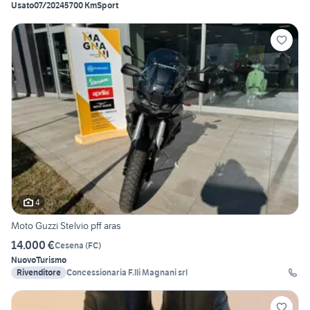
Usato
07/2024
5700 Km
Sport
4
Moto Guzzi Stelvio pff aras
14.000 €
Cesena
(
FC
)
Nuovo
Turismo
Rivenditore
Concessionaria F.lli Magnani srl