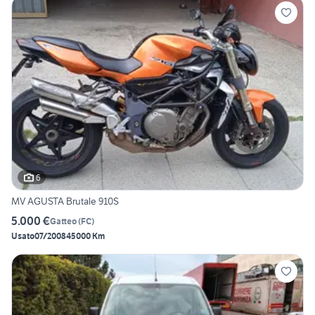
6
MV AGUSTA Brutale 910S
5.000 €
Gatteo
(
FC
)
Usato
07/2008
45000 Km