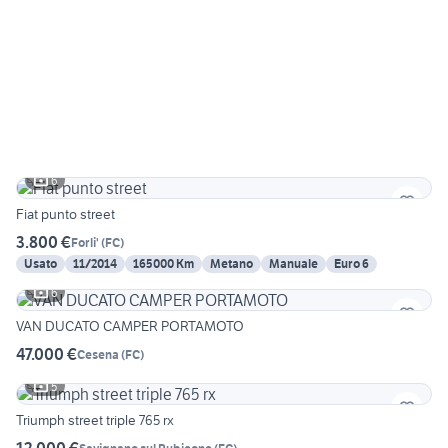
6
Fiat punto street
3.800 €
Forli'
(
FC
)
Usato
11/2014
165000 Km
Metano
Manuale
Euro 6
6
VAN DUCATO CAMPER PORTAMOTO
47.000 €
Cesena
(
FC
)
5
Triumph street triple 765 rx