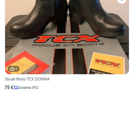
4
Stivali Moto TCX DONNA
75 €
Cesena
(
FC
)