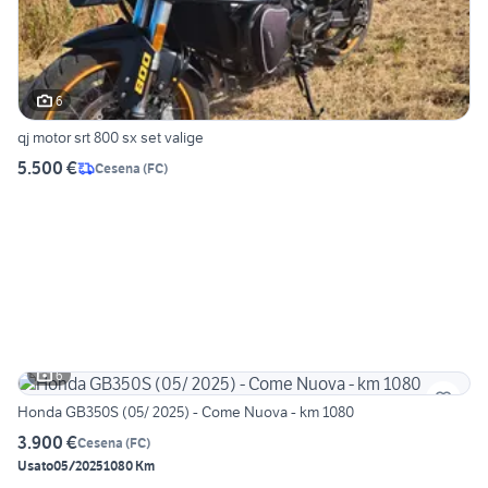
6
qj motor srt 800 sx set valige
5.500 €
Cesena
(
FC
)
6
Honda GB350S (05/ 2025) - Come Nuova - km 1080
3.900 €
Cesena
(
FC
)
Usato
05/2025
1080 Km