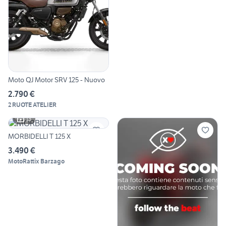
Moto QJ Motor SRV 125 - Nuovo
2.790 €
2 RUOTE ATELIER
13
MORBIDELLI T 125 X
3.490 €
MotoRattix Barzago