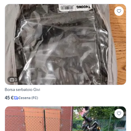
3
Borsa serbatoio Givi
45 €
Cesena
(
FC
)