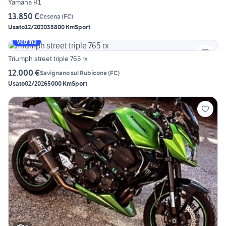
Yamaha R1
13.850 €
Cesena
(
FC
)
Usato
12/2020
35800 Km
Sport
Vetrina
Triumph street triple 765 rx
12.000 €
Savignano sul Rubicone
(
FC
)
Usato
02/2026
5000 Km
Sport