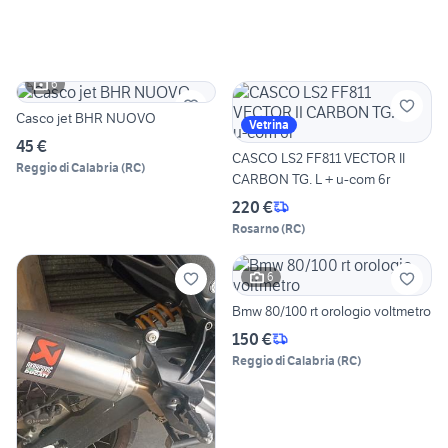
6
Casco jet BHR NUOVO
Vetrina
45 €
CASCO LS2 FF811 VECTOR II
Reggio di Calabria
(
RC
)
CARBON TG. L + u-com 6r
220 €
Rosarno
(
RC
)
6
Bmw 80/100 rt orologio voltmetro
150 €
Reggio di Calabria
(
RC
)