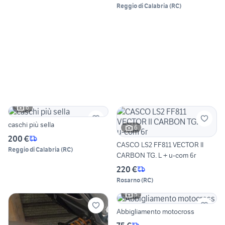
Reggio di Calabria
(
RC
)
6
caschi più sella
6
200 €
CASCO LS2 FF811 VECTOR II
Reggio di Calabria
(
RC
)
CARBON TG. L + u-com 6r
220 €
Rosarno
(
RC
)
5
Abbigliamento motocross