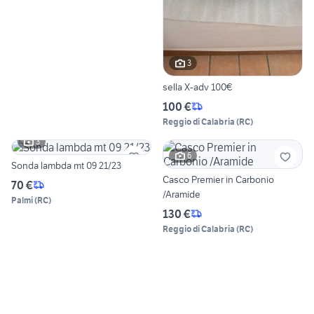
3
sella X-adv 100€
100 €
Reggio di Calabria
(
RC
)
3
6
Sonda lambda mt 09 21/23
Casco Premier in Carbonio
70 €
/Aramide
Palmi
(
RC
)
130 €
Reggio di Calabria
(
RC
)