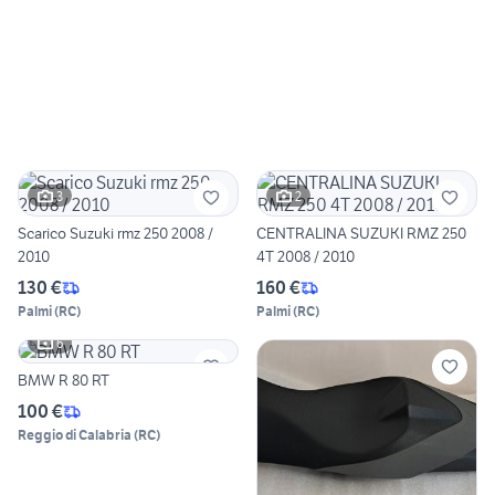
3
2
Scarico Suzuki rmz 250 2008 /
CENTRALINA SUZUKI RMZ 250
2010
4T 2008 / 2010
130 €
160 €
Palmi
(
RC
)
Palmi
(
RC
)
6
BMW R 80 RT
100 €
Reggio di Calabria
(
RC
)