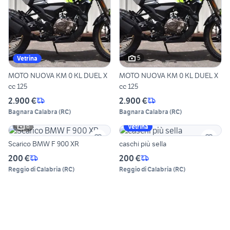
5
Vetrina
MOTO NUOVA KM 0 KL DUEL X
MOTO NUOVA KM 0 KL DUEL X
cc 125
cc 125
2.900 €
2.900 €
Bagnara Calabra
(
RC
)
Bagnara Calabra
(
RC
)
6
Vetrina
Scarico BMW F 900 XR
caschi più sella
200 €
200 €
Reggio di Calabria
(
RC
)
Reggio di Calabria
(
RC
)