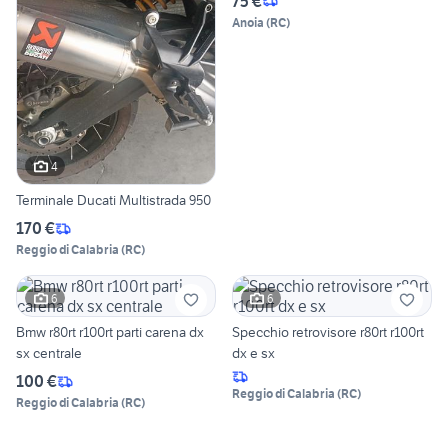
75 €
Anoia
(
RC
)
4
Terminale Ducati Multistrada 950
170 €
Reggio di Calabria
(
RC
)
6
6
Bmw r80rt r100rt parti carena dx
Specchio retrovisore r80rt r100rt
sx centrale
dx e sx
100 €
Reggio di Calabria
(
RC
)
Reggio di Calabria
(
RC
)