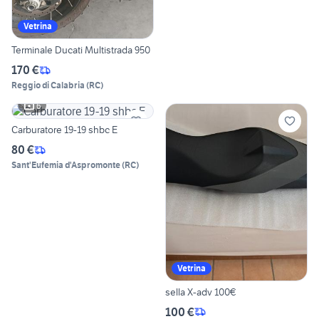
Vetrina
Terminale Ducati Multistrada 950
170 €
Reggio di Calabria
(
RC
)
6
Carburatore 19-19 shbc E
80 €
Sant'Eufemia d'Aspromonte
(
RC
)
Vetrina
sella X-adv 100€
100 €