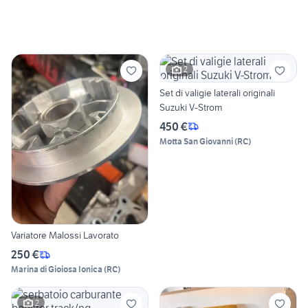
2
Set di valigie laterali originali
Suzuki V-Strom
450 €
Motta San Giovanni
(
RC
)
Variatore Malossi Lavorato
250 €
Marina di Gioiosa Ionica
(
RC
)
2