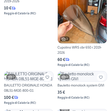
2019-2026
10 €
Reggio di Calabria
(
RC
)
3
Cupolino WRS cbr 650 r 2019-
2026
60 €
Reggio di Calabria
(
RC
)
2
3
BAULETTO ORIGINALE HONDA
Bauletto monolock system GIVI
08L51-MGE-800-G1
35 €
100 €
Reggio di Calabria
(
RC
)
Reggio di Calabria
(
RC
)
6