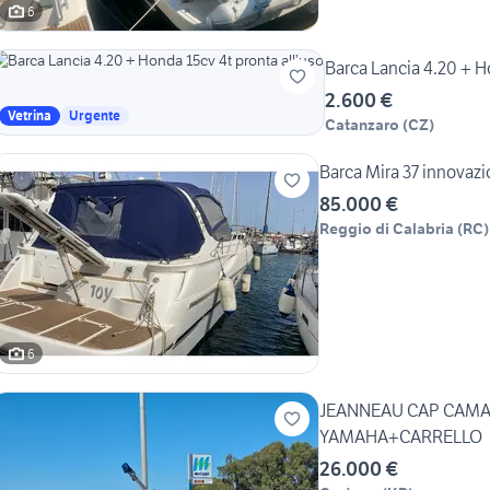
6
2.600 €
Vetrina
Urgente
Catanzaro
(
CZ
)
Barca Mira 37 innovazio
85.000 €
Reggio di Calabria
(
RC
)
6
JEANNEAU CAP CAMAR
YAMAHA+CARRELLO
26.000 €