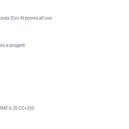
Barca Lancia 4.20 + Honda 15cv 4t pronta all’uso
ni e progetti
AT 6.35 CC+150