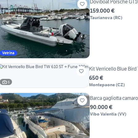
Doviboat Porsche GT1
159.000 €
Taurianova
(
RC
)
Vetrina
Kit Verricello Blue Bi
650 €
6
Montepaone
(
CZ
)
Barca gagliotta camaro
90.000 €
Vibo Valentia
(
VV
)