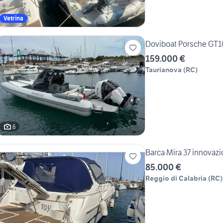
Vetrina
Doviboat Porsche GT1
159.000 €
Taurianova
(
RC
)
6
Barca Mira 37 innovazio
85.000 €
Reggio di Calabria
(
RC
)