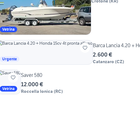
Crotone
(
KR
)
Vetrina
2.600 €
Urgente
Catanzaro
(
CZ
)
Saver 580
12.000 €
Vetrina
Roccella Ionica
(
RC
)