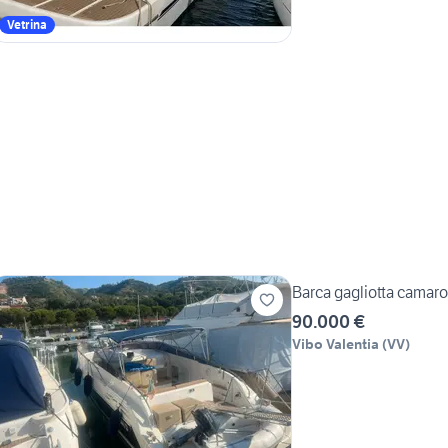
Vetrina
Barca gagliotta camaro
90.000 €
Vibo Valentia
(
VV
)