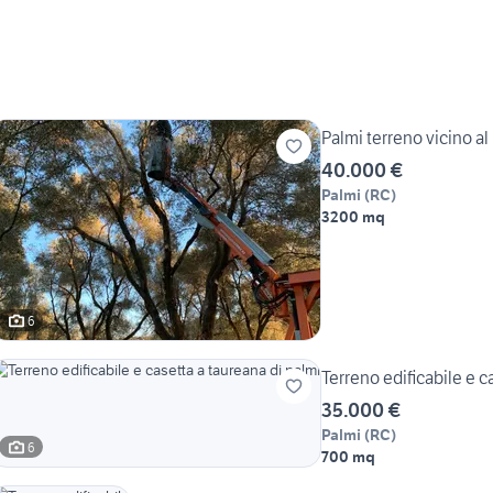
Palmi terreno vicino al
40.000 €
Palmi
(
RC
)
3200 mq
6
Terreno edificabile e c
35.000 €
Palmi
(
RC
)
6
700 mq