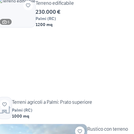
Terreno edificabile
230.000 €
Palmi
(
RC
)
6
1200 mq
Terreni agricoli a Palmi: Prato superiore
Palmi
(
RC
)
1000 mq
Rustico con terreno