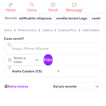
Home
Cerca
Vendi
Messaggi
edificabile villapiana
vendita terreni Lago
vendita t
Ricerche
Subito
Terreni e rustici
Calabria
Cosenza (Prov)
Aiello Calabro
Cosa cerchi?
Terreni e
Filtri
rustici
Salva ricerca
Dal più recente