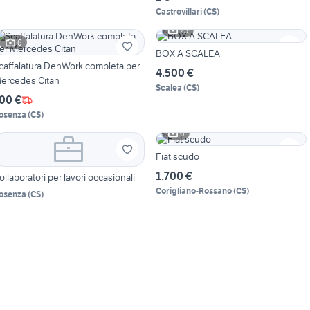
Castrovillari
(
CS
)
23
6
BOX A SCALEA
caffalatura DenWork completa per
4.500 €
ercedes Citan
Scalea
(
CS
)
00 €
osenza
(
CS
)
6
Fiat scudo
1.700 €
ollaboratori per lavori occasionali
Corigliano-Rossano
(
CS
)
osenza
(
CS
)