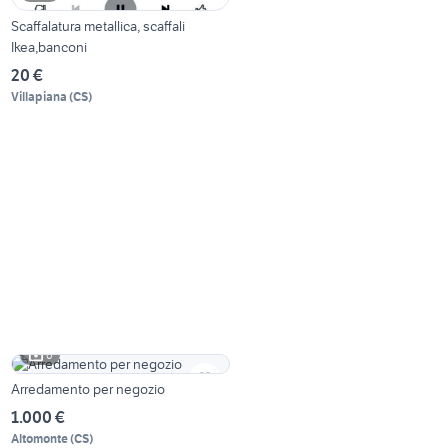
Scaffalatura metallica, scaffali
Ikea,banconi
20 €
Villapiana
(
CS
)
6
Arredamento per negozio
1.000 €
Altomonte
(
CS
)