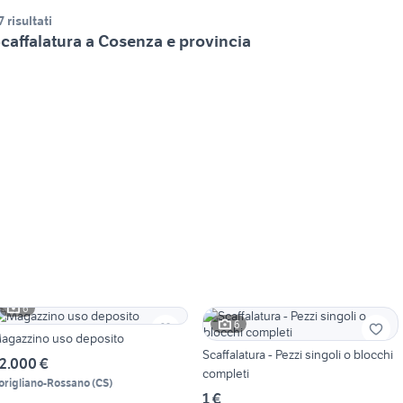
7 risultati
caffalatura a Cosenza e provincia
6
6
agazzino uso deposito
Scaffalatura - Pezzi singoli o blocchi
2.000 €
completi
origliano-Rossano
(
CS
)
1 €