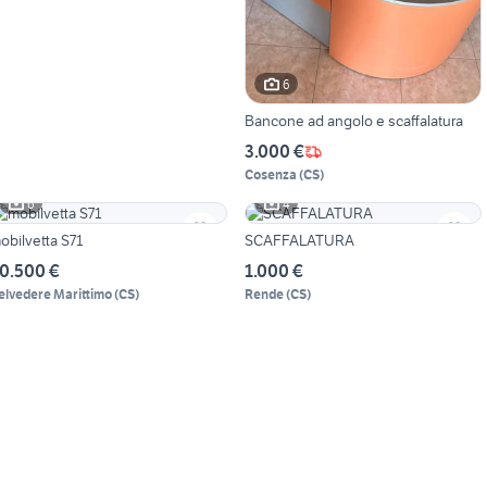
6
Bancone ad angolo e scaffalatura
3.000 €
Cosenza
(
CS
)
6
4
obilvetta S71
SCAFFALATURA
0.500 €
1.000 €
elvedere Marittimo
(
CS
)
Rende
(
CS
)