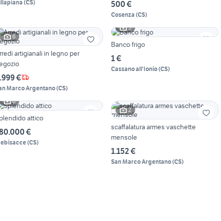
illapiana
(
CS
)
500 €
Cosenza
(
CS
)
5
6
Banco frigo
rredi artigianali in legno per
1 €
egozio
Cassano all'Ionio
(
CS
)
.999 €
an Marco Argentano
(
CS
)
6
2
plendido attico
scaffalatura armes vaschette
80.000 €
mensole
rebisacce
(
CS
)
1.152 €
San Marco Argentano
(
CS
)