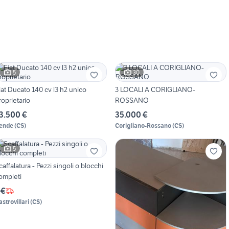
5
30
 Ducato 140 cv l3 h2 unico
3 LOCALI A CORIGLIANO-
roprietario
ROSSANO
3.500 €
35.000 €
ende
(
CS
)
Corigliano-Rossano
(
CS
)
5
caffalatura - Pezzi singoli o blocchi
ompleti
 €
astrovillari
(
CS
)