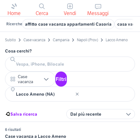
Home
Cerca
Vendi
Messaggi
affitto case vacanza appartamenti Casoria
casa vacan
Ricerche
Subito
Case vacanza
Campania
Napoli (Prov)
Lacco Ameno
Cosa cerchi?
Case
Filtri
vacanza
Salva ricerca
Dal più recente
6 risultati
Case vacanza a Lacco Ameno