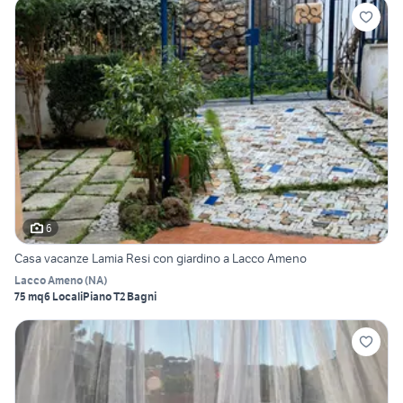
6
Casa vacanze Lamia Resi con giardino a Lacco Ameno
Lacco Ameno
(
NA
)
75 mq
6 Locali
Piano T
2 Bagni