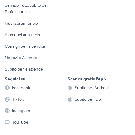
Servizio TuttoSubito per
persona
Informatica
Animali
Professionisti
Arredamento e
Console e
Accessori per
Casalinghi
Inserisci annuncio
Videogiochi
animali
Elettrodomestici
Promuovi annuncio
Audio/Video
Musica e Film
Giardino e Fai da te
Consigli per la vendita
Fotografia
Libri e Riviste
Abbigliamento e
Negozi e Aziende
Telefonia
Strumenti Musicali
Accessori
Subito per le aziende
Sports
Tutto per i bambini
Seguici su
Scarica gratis l'App
Biciclette
Facebook
Subito per Android
Collezionismo
TikTok
Subito per iOS
Instagram
YouTube