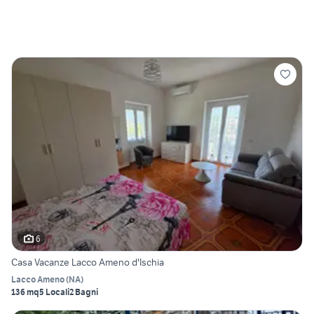
6
Casa Vacanze Lacco Ameno d'Ischia
Lacco Ameno
(
NA
)
136 mq
5 Locali
2 Bagni