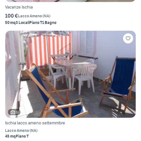
Vacanze Ischia
100 €
Lacco Ameno
(
NA
)
50 mq
3 Locali
Piano T
1 Bagno
6
Ischia lacco ameno settemmbre
Lacco Ameno
(
NA
)
45 mq
Piano T