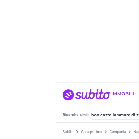
box castellammare di s
Ricerche
simili
Subito
Garage e box
Campania
Nap