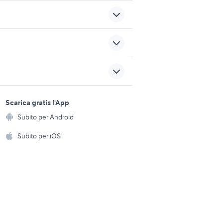
ignano
affitto garage San Cataldo
a
garage in vendita valverde
sports e hobby
a
Scarica gratis l'App
Animali
ana
affitto locali Altavilla Milicia
Subito per Android
ento e
Accessori per animali
hi
Subito per iOS
menno San
case in vendita robecchetto
con induno
Musica e Film
omestici
Libri e Riviste
e Fai da te
Strumenti Musicali
amento e
ri
Sports
 i bambini
Biciclette