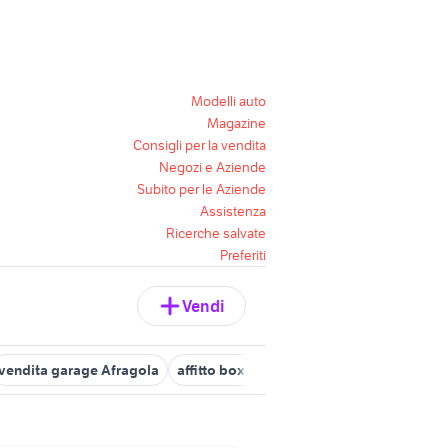
Modelli auto
Magazine
Consigli per la vendita
Negozi e Aziende
Subito per le Aziende
Assistenza
Ricerche salvate
Preferiti
Vendi
vendita garage Afragola
affitto box castellammare di stabia
aff