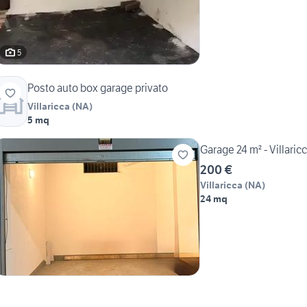
5
Posto auto box garage privato
Villaricca
(
NA
)
5 mq
Garage 24 m² - Villaric
200 €
Villaricca
(
NA
)
24 mq