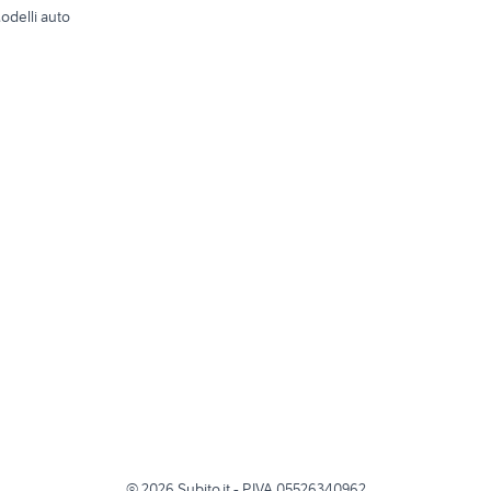
odelli auto
©
2026
Subito.it - P.IVA 05526340962