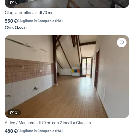
6
Giugliano-bilocale di 70 mq
550 €
Giugliano in Campania
(
NA
)
70 mq
2 Locali
14
Attico / Mansarda di 70 m² con 2 locali a Giuglian
480 €
Giugliano in Campania
(
NA
)