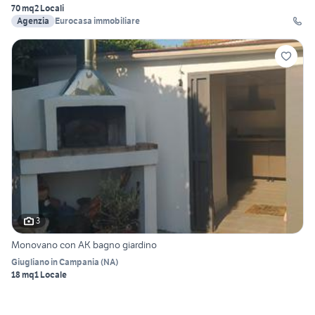
70 mq
2 Locali
Agenzia
Eurocasa immobiliare
3
Monovano con AK bagno giardino
Giugliano in Campania
(
NA
)
18 mq
1 Locale