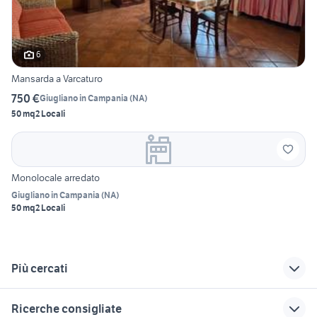
6
Mansarda a Varcaturo
750 €
Giugliano in Campania
(
NA
)
50 mq
2 Locali
Monolocale arredato
Giugliano in Campania
(
NA
)
50 mq
2 Locali
Più cercati
Correlati
Richerche simili
Suggerimenti
Ricerche consigliate