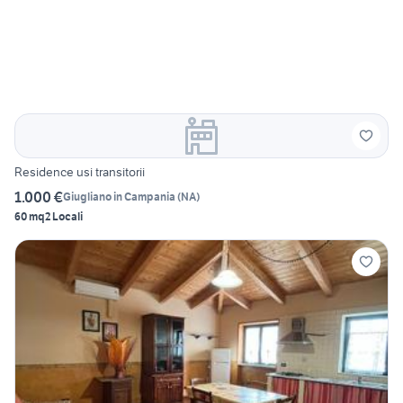
Residence usi transitorii
1.000 €
Giugliano in Campania
(
NA
)
60 mq
2 Locali