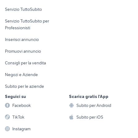
Servizio TuttoSubito
elettronica
per la casa e la
sports e hobby
Servizio TuttoSubito per
persona
Informatica
Animali
Professionisti
Arredamento e
Console e
Accessori per
Casalinghi
Inserisci annuncio
Videogiochi
animali
Elettrodomestici
Promuovi annuncio
Audio/Video
Musica e Film
Giardino e Fai da te
Consigli per la vendita
Fotografia
Libri e Riviste
Abbigliamento e
Negozi e Aziende
Telefonia
Strumenti Musicali
Accessori
Subito per le aziende
Sports
Tutto per i bambini
Seguici su
Scarica gratis l'App
Biciclette
Facebook
Subito per Android
Collezionismo
TikTok
Subito per iOS
Instagram