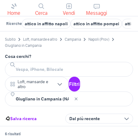
Home
Cerca
Vendi
Messaggi
attico in affitto napoli
attico in affitto pompei
attico 
Ricerche
Subito
Loft, mansarde e altro
Campania
Napoli (Prov)
Giugliano in Campania
Cosa cerchi?
Loft, mansarde e
Filtri
altro
Salva ricerca
Dal più recente
6 risultati