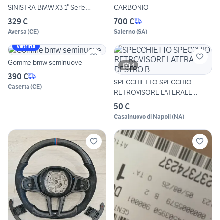
SINISTRA BMW X3 1° Serie
CARBONIO
204D4
329 €
700 €
Aversa
(
CE
)
Salerno
(
SA
)
Vetrina
Gomme bmw seminuove
4
390 €
SPECCHIETTO SPECCHIO
Caserta
(
CE
)
RETROVISORE LATERALE
DESTRO B
50 €
Casalnuovo di Napoli
(
NA
)