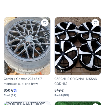
5
2
Cerchi + Gomme 225 45 r17
CERCHI 19 ORIGINALI NISSAN
monta sia audi che bmw
COD:489
850 €
849 €
Eboli
(
SA
)
Paduli
(
BN
)