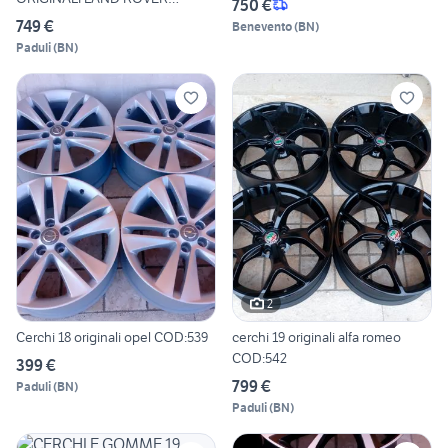
750 €
COD:549
749 €
Benevento
(
BN
)
Paduli
(
BN
)
2
Cerchi 18 originali opel COD:539
cerchi 19 originali alfa romeo
COD:542
399 €
799 €
Paduli
(
BN
)
Paduli
(
BN
)