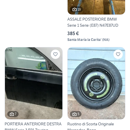
19
ASSALE POSTERIORE BMW
Serie 1 Serie (E87) N47E87UD
385 €
Santa Maria la Carita'
(
NA
)
7
5
PORTIERA ANTERIORE DESTRA
Ruotino di Scorta Originale
BMW Serie 3 E91 Touring
Mercedes-Benz