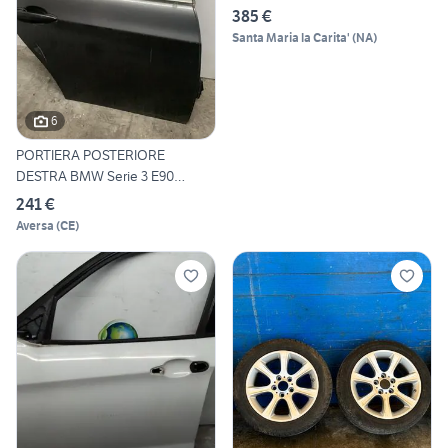
385 €
Santa Maria la Carita'
(
NA
)
6
PORTIERA POSTERIORE
DESTRA BMW Serie 3 E90
Berlina
241 €
Aversa
(
CE
)