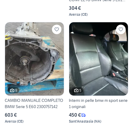
Tou
304 €
Aversa
(
CE
)
9
5
CAMBIO MANUALE COMPLETO
Interni in pelle bmw m sport serie
BMW Serie 5 E60 2300757142
1 originali
603 €
450 €
Aversa
(
CE
)
Sant'Anastasia
(
NA
)