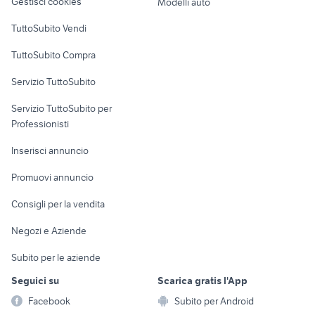
Gestisci cookies
Modelli auto
Case vacanza
TuttoSubito Vendi
Uffici e Locali
TuttoSubito Compra
commerciali
Servizio TuttoSubito
elettronica
per la casa e la
sports e hobby
Servizio TuttoSubito per
persona
Informatica
Animali
Professionisti
Arredamento e
Console e
Accessori per
Casalinghi
Inserisci annuncio
Videogiochi
animali
Elettrodomestici
Promuovi annuncio
Audio/Video
Musica e Film
Giardino e Fai da te
Consigli per la vendita
Fotografia
Libri e Riviste
Abbigliamento e
Negozi e Aziende
Telefonia
Strumenti Musicali
Accessori
Subito per le aziende
Sports
Tutto per i bambini
Seguici su
Scarica gratis l'App
Biciclette
Facebook
Subito per Android