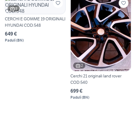
5
CERCHI E GOMME 19 ORIGINALI
HYUNDAI COD:548
649 €
Paduli
(
BN
)
2
Cerchi 21 originali land rover
COD:540
699 €
Paduli
(
BN
)