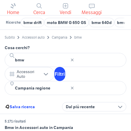
Home
Cerca
Vendi
Messaggi
bmw drift
moto BMW G 650 GS
bmw 640d
bmw ser
Ricerche
Subito
Accessori auto
Campania
bmw
Cosa cerchi?
Accessori
Filtri
Auto
Salva ricerca
Dal più recente
5.171 risultati
Bmw in Accessori auto in Campania