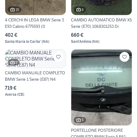
15
6
4 CERCHI IN LEGA BMW Serie 3
CAMBIO AUTOMATICO BMW X5
E93 Cabrio 6775593 (0
Serie (E70) 1068301253 Di
402 €
660 €
Santa Maria la Carita'
(
NA
)
Sant'Antimo
(
NA
)
7
CAMBIO MANUALE COMPLETO
BMW Serie 1 Serie (E87) N4
719 €
Aversa
(
CE
)
6
PORTELLONE POSTERIORE
COMPLETO BMW Serie 5 E61