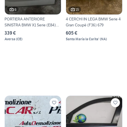
6
15
PORTIERA ANTERIORE
4 CERCHI IN LEGA BMW Serie 4
SINISTRA BMW X1 Serie (E84)
Gran Coupè (F36) 679
415
339 €
605 €
Aversa
(
CE
)
Santa Maria la Carita'
(
NA
)