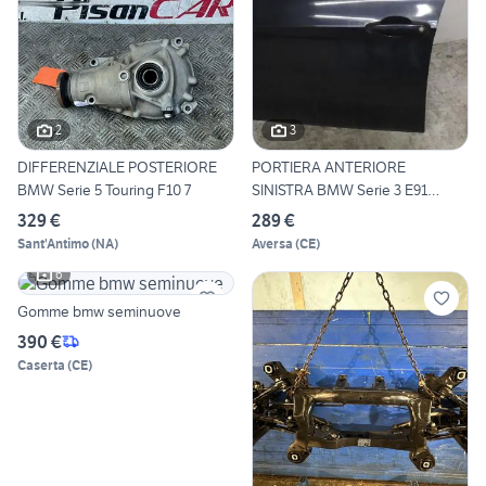
2
3
DIFFERENZIALE POSTERIORE
PORTIERA ANTERIORE
BMW Serie 5 Touring F10 7
SINISTRA BMW Serie 3 E91
Tourin
329 €
289 €
Sant'Antimo
(
NA
)
Aversa
(
CE
)
6
Gomme bmw seminuove
390 €
Caserta
(
CE
)