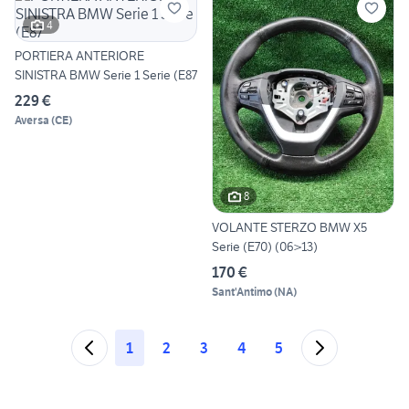
4
PORTIERA ANTERIORE
SINISTRA BMW Serie 1 Serie (E87
229 €
Aversa
(
CE
)
8
VOLANTE STERZO BMW X5
Serie (E70) (06>13)
170 €
Sant'Antimo
(
NA
)
1
2
3
4
5