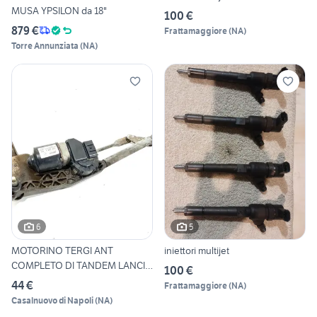
MUSA YPSILON da 18"
100 €
879 €
Frattamaggiore
(
NA
)
Torre Annunziata
(
NA
)
6
5
MOTORINO TERGI ANT
iniettori multijet
COMPLETO DI TANDEM LANCIA
100 €
Musa
44 €
Frattamaggiore
(
NA
)
Casalnuovo di Napoli
(
NA
)