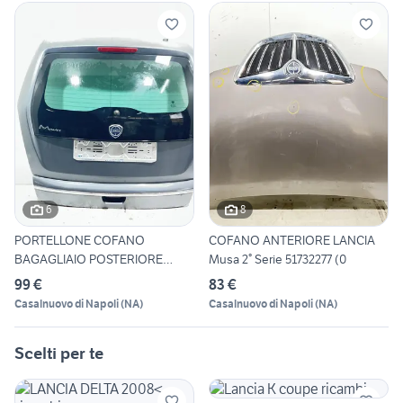
6
8
PORTELLONE COFANO
COFANO ANTERIORE LANCIA
BAGAGLIAIO POSTERIORE
Musa 2° Serie 51732277 (0
COMPLETO L
99 €
83 €
Casalnuovo di Napoli
(
NA
)
Casalnuovo di Napoli
(
NA
)
Scelti per te