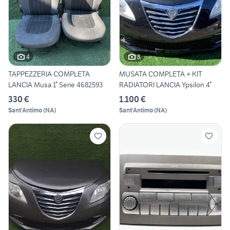
4
8
TAPPEZZERIA COMPLETA
MUSATA COMPLETA + KIT
LANCIA Musa 1° Serie 4682593
RADIATORI LANCIA Ypsilon 4°
330 €
1.100 €
Sant'Antimo
(
NA
)
Sant'Antimo
(
NA
)