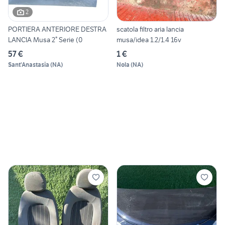
2
PORTIERA ANTERIORE DESTRA
scatola filtro aria lancia
LANCIA Musa 2° Serie (0
musa/idea 1.2/1.4 16v
57 €
1 €
Sant'Anastasia
(
NA
)
Nola
(
NA
)