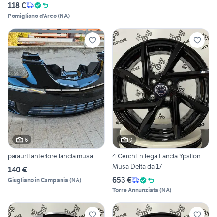
118 €
Pomigliano d'Arco
(
NA
)
6
9
paraurti anteriore lancia musa
4 Cerchi in lega Lancia Ypsilon
Musa Delta da 17
140 €
653 €
Giugliano in Campania
(
NA
)
Torre Annunziata
(
NA
)