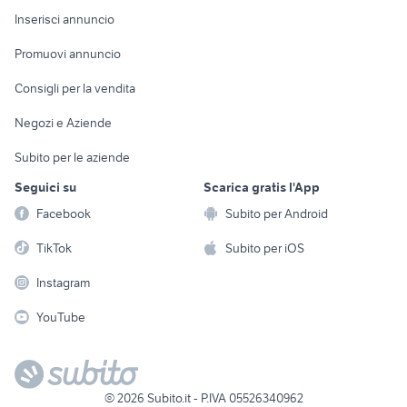
Console e
Accessori per
Casalinghi
Inserisci annuncio
Videogiochi
animali
Elettrodomestici
Promuovi annuncio
Audio/Video
Musica e Film
Giardino e Fai da te
Consigli per la vendita
Fotografia
Libri e Riviste
Abbigliamento e
Negozi e Aziende
Telefonia
Strumenti Musicali
Accessori
Subito per le aziende
Sports
Tutto per i bambini
Seguici su
Scarica gratis l'App
Biciclette
Facebook
Subito per Android
Collezionismo
TikTok
Subito per iOS
Instagram
YouTube
©
2026
Subito.it - P.IVA 05526340962