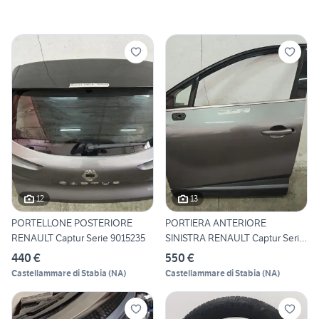
12
13
PORTELLONE POSTERIORE
PORTIERA ANTERIORE
RENAULT Captur Serie 9015235
SINISTRA RENAULT Captur Serie
8
440 €
550 €
Castellammare di Stabia
(
NA
)
Castellammare di Stabia
(
NA
)