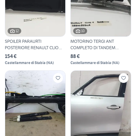
12
10
SPOILER PARAURTI
MOTORINO TERGI ANT
POSTERIORE RENAULT CLIO
COMPLETO DI TANDEM
Serie V 8
RENAULT CLIO
154 €
88 €
Castellammare di Stabia
(
NA
)
Castellammare di Stabia
(
NA
)