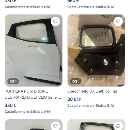
330 €
660 €
Castellammare di Stabia
(
NA
)
Castellammare di Stabia
(
NA
)
4
3
PORTIERA POSTERIORE
Specchietto DX Elettrico Fiat
DESTRA RENAULT CLIO Serie V
80 €
(1
330 €
Castellammare di Stabia
(
NA
)
Castellammare di Stabia
(
NA
)