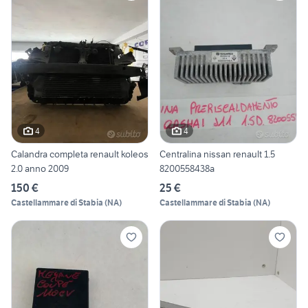
4
4
Calandra completa renault koleos
Centralina nissan renault 1.5
2.0 anno 2009
8200558438a
150 €
25 €
Castellammare di Stabia
(
NA
)
Castellammare di Stabia
(
NA
)