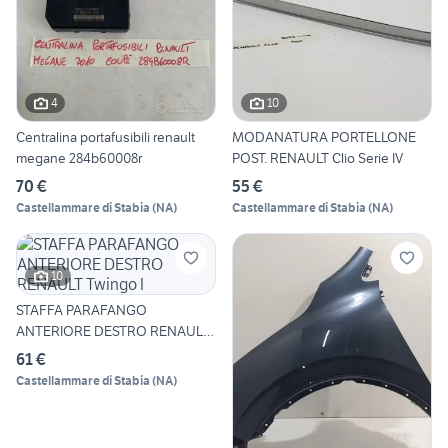
4
10
Centralina portafusibili renault
MODANATURA PORTELLONE
megane 284b60008r
POST. RENAULT Clio Serie IV
70 €
55 €
Castellammare di Stabia
(
NA
)
Castellammare di Stabia
(
NA
)
10
STAFFA PARAFANGO
ANTERIORE DESTRO RENAULT
Twingo I
61 €
Castellammare di Stabia
(
NA
)