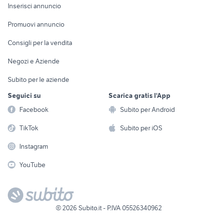
Console e
Accessori per
Casalinghi
Inserisci annuncio
Videogiochi
animali
Elettrodomestici
Promuovi annuncio
Audio/Video
Musica e Film
Giardino e Fai da te
Consigli per la vendita
Fotografia
Libri e Riviste
Abbigliamento e
Negozi e Aziende
Telefonia
Strumenti Musicali
Accessori
Subito per le aziende
Sports
Tutto per i bambini
Seguici su
Scarica gratis l'App
Biciclette
Facebook
Subito per Android
Collezionismo
TikTok
Subito per iOS
Instagram
YouTube
©
2026
Subito.it - P.IVA 05526340962