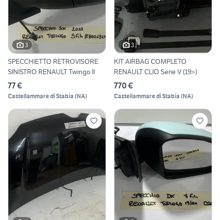
3
3
SPECCHIETTO RETROVISORE
KIT AIRBAG COMPLETO
SINISTRO RENAULT Twingo II
RENAULT CLIO Serie V (19>)
77 €
770 €
Castellammare di Stabia
(
NA
)
Castellammare di Stabia
(
NA
)