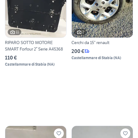
11
2
RIPARO SOTTO MOTORE
Cerchi da 15” renault
SMART Forfour 2° Serie A45368
200 €
110 €
Castellammare di Stabia
(
NA
)
Castellammare di Stabia
(
NA
)