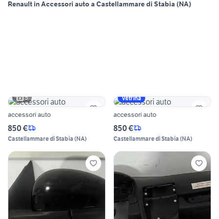
Renault in Accessori auto a Castellammare di Stabia (NA)
5
Vetrina
accessori auto
accessori auto
850 €
850 €
Castellammare di Stabia
(
NA
)
Castellammare di Stabia
(
NA
)