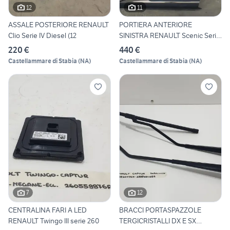
12
11
ASSALE POSTERIORE RENAULT
PORTIERA ANTERIORE
Clio Serie IV Diesel (12
SINISTRA RENAULT Scenic Serie
8
220 €
440 €
Castellammare di Stabia
(
NA
)
Castellammare di Stabia
(
NA
)
7
12
CENTRALINA FARI A LED
BRACCI PORTASPAZZOLE
RENAULT Twingo III serie 260
TERGICRISTALLI DX E SX