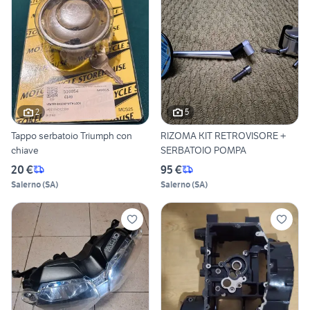
2
5
Tappo serbatoio Triumph con
RIZOMA KIT RETROVISORE +
chiave
SERBATOIO POMPA
20 €
95 €
Salerno
(
SA
)
Salerno
(
SA
)