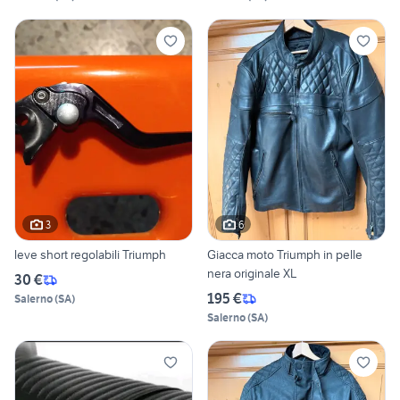
3
6
leve short regolabili Triumph
Giacca moto Triumph in pelle
nera originale XL
30 €
195 €
Salerno
(
SA
)
Salerno
(
SA
)