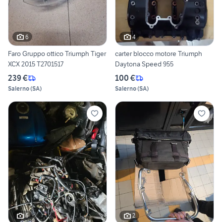
6
4
Faro Gruppo ottico Triumph Tiger
carter blocco motore Triumph
XCX 2015 T2701517
Daytona Speed 955
239 €
100 €
Salerno
(
SA
)
Salerno
(
SA
)
6
2