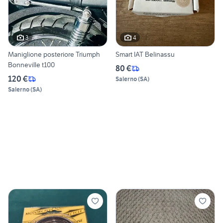
3
4
Maniglione posteriore Triumph
Smart IAT Belinassu
Bonneville t100
80 €
120 €
Salerno
(
SA
)
Salerno
(
SA
)