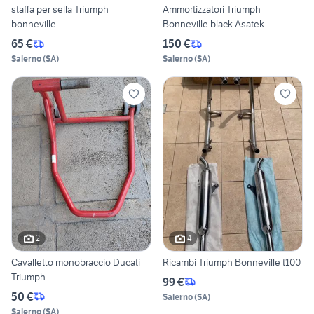
staffa per sella Triumph
Ammortizzatori Triumph
bonneville
Bonneville black Asatek
65 €
150 €
Salerno
(
SA
)
Salerno
(
SA
)
2
4
Cavalletto monobraccio Ducati
Ricambi Triumph Bonneville t100
Triumph
99 €
50 €
Salerno
(
SA
)
Salerno
(
SA
)