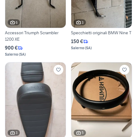
6
3
Accessori Triumph Scrambler
Specchietti originali BMW Nine T
1200 XE
150 €
900 €
Salerno
(
SA
)
Salerno
(
SA
)
3
5