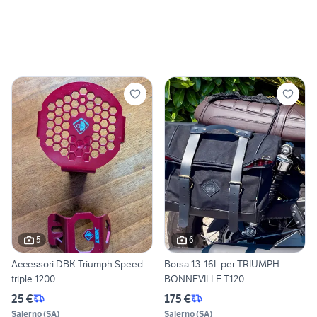
5
6
Accessori DBK Triumph Speed
Borsa 13-16L per TRIUMPH
triple 1200
BONNEVILLE T120
25 €
175 €
Salerno
(
SA
)
Salerno
(
SA
)