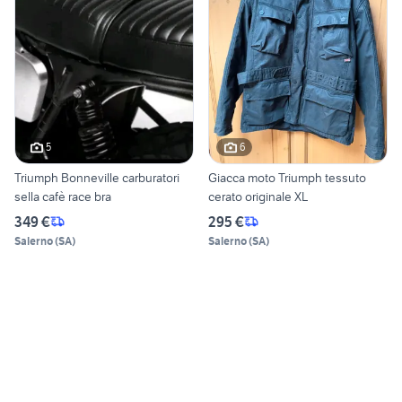
5
6
Triumph Bonneville carburatori
Giacca moto Triumph tessuto
sella cafè race bra
cerato originale XL
349 €
295 €
Salerno
(
SA
)
Salerno
(
SA
)