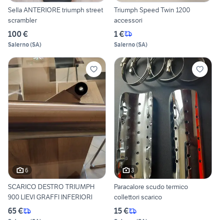
Sella ANTERIORE triumph street
Triumph Speed Twin 1200
scrambler
accessori
100 €
1 €
Salerno
(
SA
)
Salerno
(
SA
)
6
3
SCARICO DESTRO TRIUMPH
Paracalore scudo termico
900 LIEVI GRAFFI INFERIORI
collettori scarico
65 €
15 €