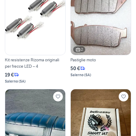
2
Kit resistenze Rizoma originali
Pastiglie moto
per frecce LED – 4
50 €
19 €
Salerno
(
SA
)
Salerno
(
SA
)