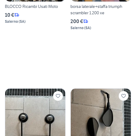
BLOCCO Ricambi Usati Moto
borsa laterale+staffa triumph
scrambler 1.200 xe
10 €
200 €
Salerno
(
SA
)
Salerno
(
SA
)