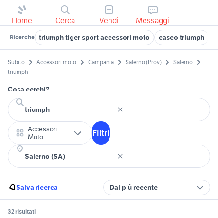
Home
Cerca
Vendi
Messaggi
triumph tiger sport accessori moto
casco triumph
t
Ricerche
Subito
Accessori moto
Campania
Salerno (Prov)
Salerno
triumph
Cosa cerchi?
Accessori
Filtri
Moto
Salva ricerca
Dal più recente
32 risultati