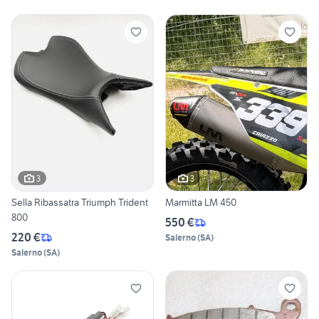
3
3
Sella Ribassatra Triumph Trident
Marmitta LM 450
800
550 €
220 €
Salerno
(
SA
)
Salerno
(
SA
)