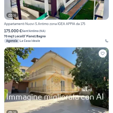
26
Appartamenti Nuovi S.Antimo zona IGEA APPIA da 175
175.000 €
Sant'Antimo
(
NA
)
70 mq
3 Locali
3° Piano
1 Bagno
Agenzia
La Casa Ideale
29