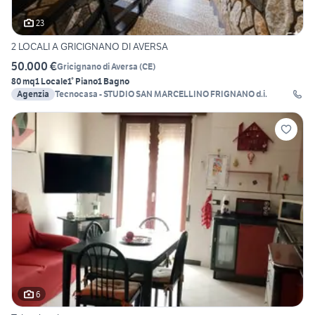
23
2 LOCALI A GRICIGNANO DI AVERSA
50.000 €
Gricignano di Aversa
(
CE
)
80 mq
1 Locale
1° Piano
1 Bagno
Agenzia
Tecnocasa - STUDIO SAN MARCELLINO FRIGNANO d.i.
6