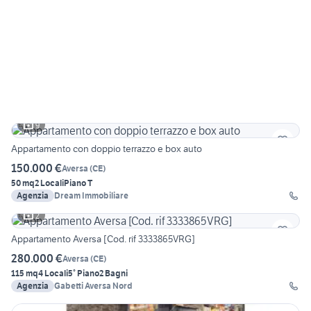
9
Appartamento con doppio terrazzo e box auto
150.000 €
Aversa
(
CE
)
50 mq
2 Locali
Piano T
Agenzia
Dream Immobiliare
2
Appartamento Aversa [Cod. rif 3333865VRG]
280.000 €
Aversa
(
CE
)
115 mq
4 Locali
5° Piano
2 Bagni
Agenzia
Gabetti Aversa Nord