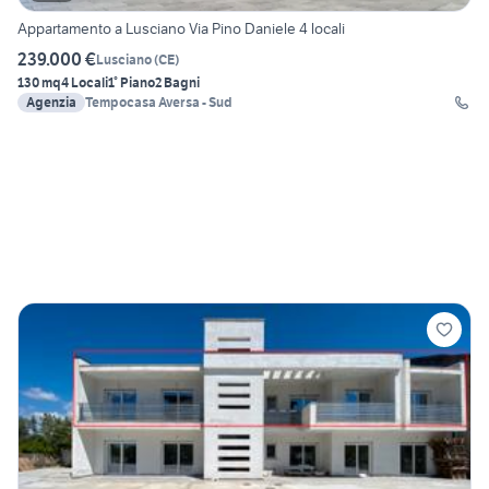
Appartamento a Lusciano Via Pino Daniele 4 locali
239.000 €
Lusciano
(
CE
)
130 mq
4 Locali
1° Piano
2 Bagni
Agenzia
Tempocasa Aversa - Sud