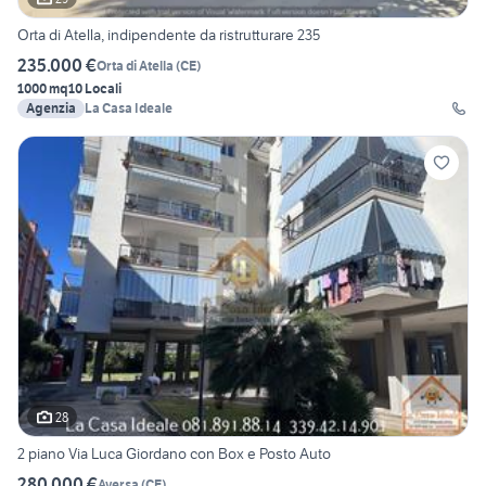
Orta di Atella, indipendente da ristrutturare 235
235.000 €
Orta di Atella
(
CE
)
1000 mq
10 Locali
Agenzia
La Casa Ideale
28
2 piano Via Luca Giordano con Box e Posto Auto
280.000 €
Aversa
(
CE
)