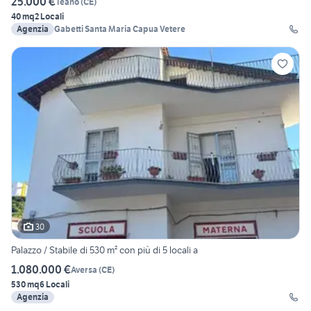
25.000 €
Teano
(
CE
)
40 mq
2 Locali
Agenzia
Gabetti Santa Maria Capua Vetere
30
Palazzo / Stabile di 530 m² con più di 5 locali a
1.080.000 €
Aversa
(
CE
)
530 mq
6 Locali
Agenzia