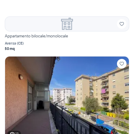
Appartamento bilocale/monolocale
Aversa
(
CE
)
50 mq
13