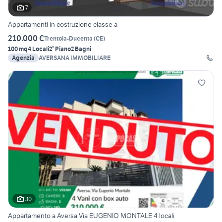
7
Appartamenti in costruzione classe a
210.000 €
Trentola-Ducenta
(
CE
)
100 mq
4 Locali
2° Piano
2 Bagni
Agenzia
AVERSANA IMMOBILIARE
30
Appartamento a Aversa Via EUGENIO MONTALE 4 locali