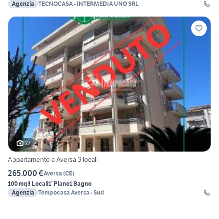
Agenzia
TECNOCASA - INTERMEDIA UNO SRL
27
Appartamento a Aversa 3 locali
265.000 €
Aversa
(
CE
)
100 mq
3 Locali
1° Piano
1 Bagno
Agenzia
Tempocasa Aversa - Sud