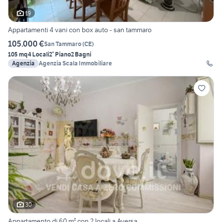
19
Appartamenti 4 vani con box auto - san tammaro
105.000 €
San Tammaro
(
CE
)
105 mq
4 Locali
2° Piano
2 Bagni
Agenzia
Agenzia Scala Immobiliare
30
Appartamento di 60 m² con 2 locali a Aversa