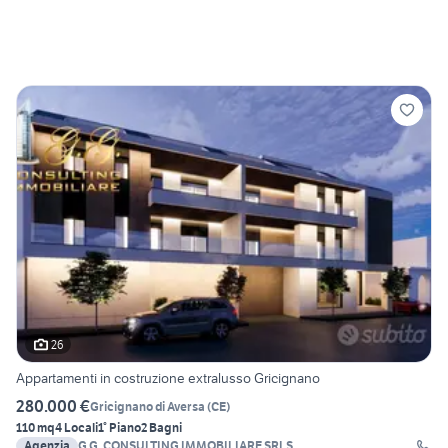
26
Appartamenti in costruzione extralusso Gricignano
280.000 €
Gricignano di Aversa
(
CE
)
110 mq
4 Locali
1° Piano
2 Bagni
Agenzia
G.G. CONSULTING IMMOBILIARE SRLS