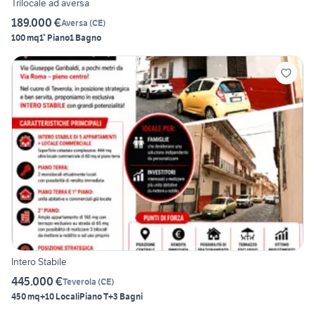
Trilocale ad aversa
189.000 €
Aversa
(
CE
)
100 mq
1° Piano
1 Bagno
Intero Stabile
445.000 €
Teverola
(
CE
)
450 mq
+10 Locali
Piano T
+3 Bagni