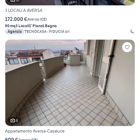
3 LOCALI A AVERSA
172.000 €
Aversa
(
CE
)
90 mq
3 Locali
1° Piano
1 Bagno
Agenzia
TECNOCASA - FIDUCIA srl
6
Appartamento Aversa-Casaluce
600 €
Aversa
(
CE
)