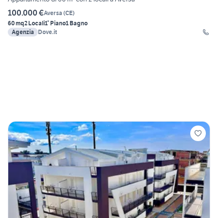
100.000 €
Aversa
(
CE
)
60 mq
2 Locali
1° Piano
1 Bagno
Agenzia
Dove.it