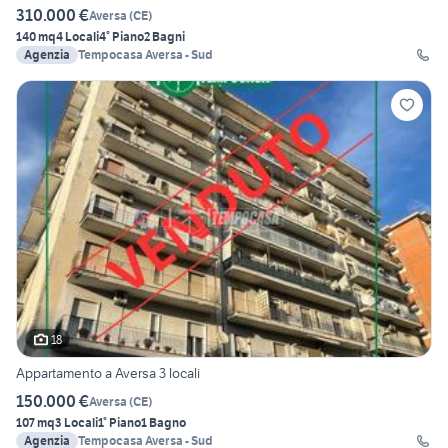
310.000 €
Aversa
(
CE
)
140 mq
4 Locali
4° Piano
2 Bagni
Agenzia
Tempocasa Aversa - Sud
18
Appartamento a Aversa 3 locali
150.000 €
Aversa
(
CE
)
107 mq
3 Locali
1° Piano
1 Bagno
Agenzia
Tempocasa Aversa - Sud