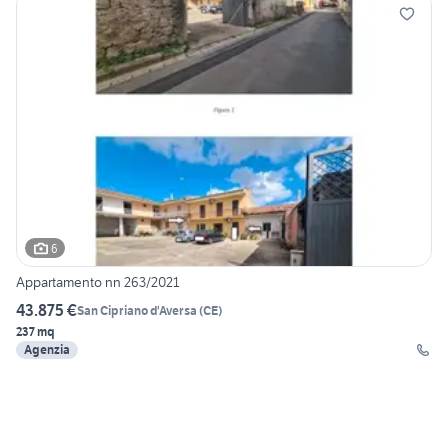
6
Appartamento nn 263/2021
43.875 €
San Cipriano d'Aversa
(
CE
)
237 mq
Agenzia