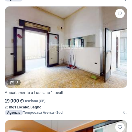
13
Appartamento a Lusciano 1 locali
19.000 €
Lusciano
(
CE
)
23 mq
1 Locale
1 Bagno
Agenzia
Tempocasa Aversa - Sud