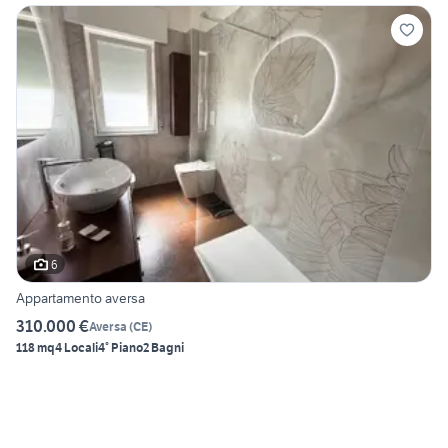
6
Appartamento aversa
310.000 €
Aversa
(
CE
)
118 mq
4 Locali
4° Piano
2 Bagni