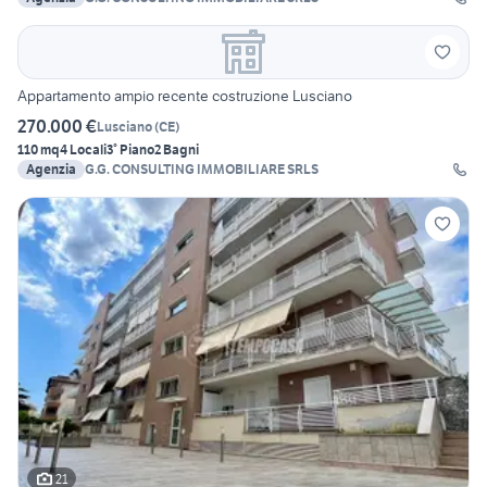
Appartamento ampio recente costruzione Lusciano
270.000 €
Lusciano
(
CE
)
110 mq
4 Locali
3° Piano
2 Bagni
Agenzia
G.G. CONSULTING IMMOBILIARE SRLS
21