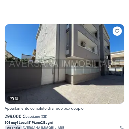
18
Appartamento completo di arredo box doppio
299.000 €
Lusciano
(
CE
)
106 mq
4 Locali
1° Piano
2 Bagni
Agenzia
AVERSANA IMMOBILIARE