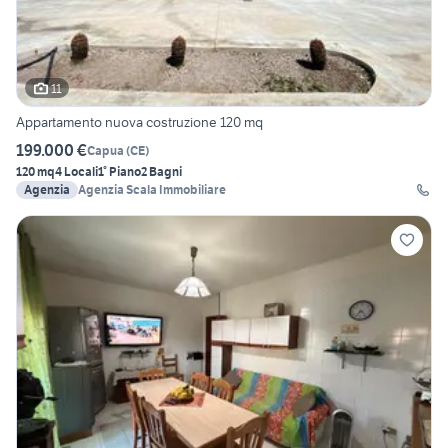
11
Appartamento nuova costruzione 120 mq
199.000 €
Capua
(
CE
)
120 mq
4 Locali
1° Piano
2 Bagni
Agenzia
Agenzia Scala Immobiliare