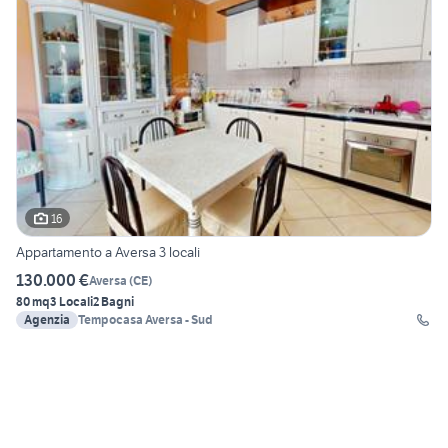
16
Appartamento a Aversa 3 locali
130.000 €
Aversa
(
CE
)
80 mq
3 Locali
2 Bagni
Agenzia
Tempocasa Aversa - Sud