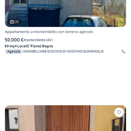
20
Appartamento a montemiletto con terreno agricolo
50.000 €
Montemiletto
(
AV
)
90 mq
4 Locali
1° Piano
1 Bagno
Agenzia
IMMOBILIARE GIOVINO DI GIOVINO GIANPAOLO