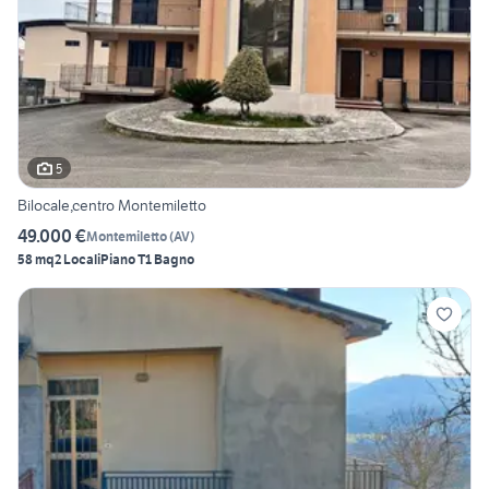
5
Bilocale,centro Montemiletto
49.000 €
Montemiletto
(
AV
)
58 mq
2 Locali
Piano T
1 Bagno