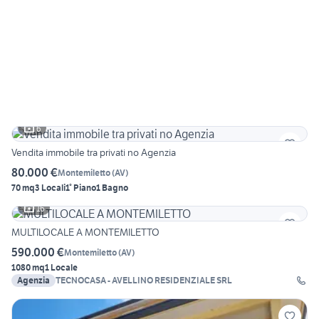
6
Vendita immobile tra privati no Agenzia
80.000 €
Montemiletto
(
AV
)
70 mq
3 Locali
1° Piano
1 Bagno
16
MULTILOCALE A MONTEMILETTO
590.000 €
Montemiletto
(
AV
)
1080 mq
1 Locale
Agenzia
TECNOCASA - AVELLINO RESIDENZIALE SRL