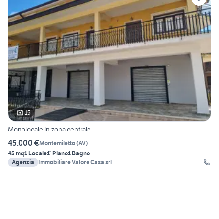
15
Monolocale in zona centrale
45.000 €
Montemiletto
(
AV
)
45 mq
1 Locale
1° Piano
1 Bagno
Agenzia
Immobiliare Valore Casa srl