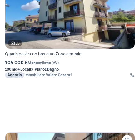
23
Quadrilocale con box auto Zona centrale
105.000 €
Montemiletto
(
AV
)
100 mq
4 Locali
3° Piano
1 Bagno
Agenzia
Immobiliare Valore Casa srl