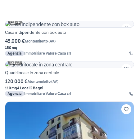
24
Casa indipendente con box auto
45.000 €
Montemiletto
(
AV
)
150 mq
Agenzia
Immobiliare Valore Casa srl
20
Quadrilocale in zona centrale
120.000 €
Montemiletto
(
AV
)
110 mq
4 Locali
2 Bagni
Agenzia
Immobiliare Valore Casa srl