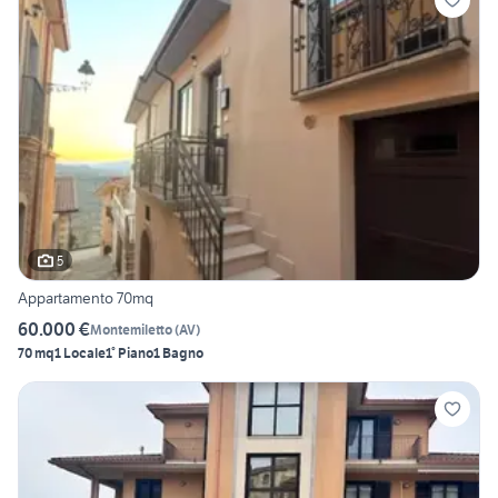
5
Appartamento 70mq
60.000 €
Montemiletto
(
AV
)
70 mq
1 Locale
1° Piano
1 Bagno