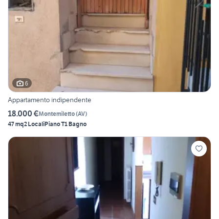
6
Appartamento indipendente
18.000 €
Montemiletto
(
AV
)
47 mq
2 Locali
Piano T
1 Bagno