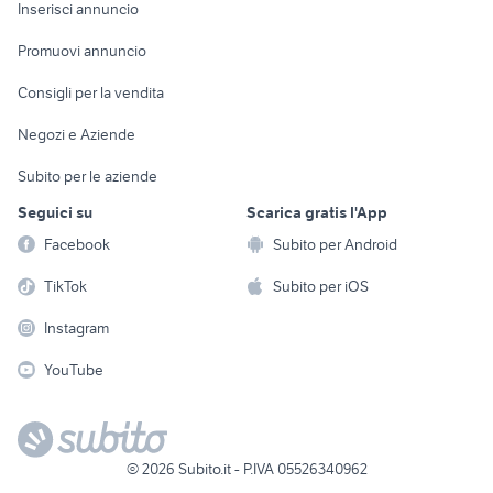
Console e
Accessori per
Casalinghi
Inserisci annuncio
Videogiochi
animali
Elettrodomestici
Promuovi annuncio
Audio/Video
Musica e Film
Giardino e Fai da te
Consigli per la vendita
Fotografia
Libri e Riviste
Abbigliamento e
Negozi e Aziende
Telefonia
Strumenti Musicali
Accessori
Subito per le aziende
Sports
Tutto per i bambini
Seguici su
Scarica gratis l'App
Biciclette
Facebook
Subito per Android
Collezionismo
TikTok
Subito per iOS
Instagram
YouTube
©
2026
Subito.it - P.IVA 05526340962