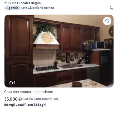
2399 mq
1 Locale
1 Bagno
Agenzia
Aste Giudiziarie Inlinea
6
Casa con entrata indipendente
35.000 €
Guardia Sanframondi
(
BN
)
90 mq
5 Locali
Piano T
2 Bagni