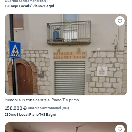
Guardia Sanframondi
(
BN
)
120 mq
8 Locali
3° Piano
2 Bagni
Immobile in zona centrale. Piano T e primo
150.000 €
Guardia Sanframondi
(
BN
)
280 mq
6 Locali
Piano T
+3 Bagni