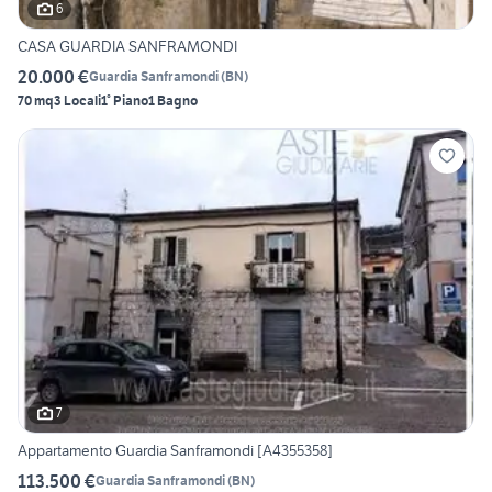
6
CASA GUARDIA SANFRAMONDI
20.000 €
Guardia Sanframondi
(
BN
)
70 mq
3 Locali
1° Piano
1 Bagno
7
Appartamento Guardia Sanframondi [A4355358]
113.500 €
Guardia Sanframondi
(
BN
)