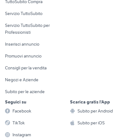
TuttoSubito Compra
commerciali
provincia
Sardegna
stufa a pellet doppia
Servizio TuttoSubito
carburatore weber 34
elettronica
per la casa e la
sports e hobby
canalizzazione
Servizio TuttoSubito per
persona
Informatica
Animali
Professionisti
Arredamento e
Console e
Accessori per
Casalinghi
Inserisci annuncio
Videogiochi
animali
Elettrodomestici
Promuovi annuncio
Audio/Video
Musica e Film
Giardino e Fai da te
Consigli per la vendita
Fotografia
Libri e Riviste
Abbigliamento e
Negozi e Aziende
Telefonia
Strumenti Musicali
Accessori
Subito per le aziende
Sports
Tutto per i bambini
Seguici su
Scarica gratis l'App
Biciclette
Facebook
Subito per Android
Collezionismo
TikTok
Subito per iOS
Instagram