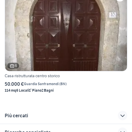
6
Casa ristrutturata centro storico
50.000 €
Guardia Sanframondi
(
BN
)
114 mq
6 Locali
1° Piano
2 Bagni
Più cercati
Correlati
Richerche simili
Suggerimenti