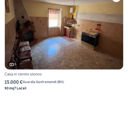
6
Casa in centro storico
15.000 €
Guardia Sanframondi
(
BN
)
90 mq
7 Locali