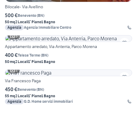
Bilocale- Via Avellino
500 €
Benevento
(
BN
)
50 mq
2 Locali
1° Piano
1 Bagno
Agenzia
Agenzia Immobiliare Centro
5
Appartamento arredato, Via Anterria, Parco Morena
400 €
Telese Terme
(
BN
)
50 mq
2 Locali
1° Piano
1 Bagno
7
Via Francesco Paga
450 €
Benevento
(
BN
)
55 mq
2 Locali
1° Piano
1 Bagno
Agenzia
G.D. Home servizi immobiliari