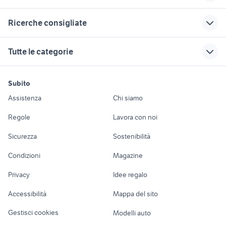
Correlati
Richerche simili
Suggerimenti
Ricerche consigliate
affitto appartamenti
affitti imola
appartamenti buja
camera affitto
monolocale torre del greco
piantone sterzo opel corsa c
case in affitto san
vendita
Tutte le categorie
Grosseto provincia
giorgio jonico
appartamenti fondi
interruttore vimar 8000
case in vendita colleferro
affitto appartamenti
Fondi
case in affitto monte
vendita appartamenti da privati
motori
immobili
lavoro e servizi
case in affitto pompei
camera da letto
di procida
vendita
Sassari provincia
Subito
Oristano provincia
appartamento Udine
Auto
Appartamenti
Offerte di lavoro
affitto a 200 euro
case in vendita belvedere
Assistenza
Chi siamo
vendita
case in vendita polistena
siderno
vendita
marittimo
Accessori Auto
Camere/Posti letto
Servizi
appartamenti
appartamenti
vendita
Regole
Lavora con noi
case in vendita sulmona
case in vendita luino
camera da letto
chiaravalle
appartamenti affitto
Moto e Scooter
Ville singole e a
Candidati in cerca di
Cagliari provincia
case in affitto orvieto
Sicurezza
Sostenibilità
case in vendita tavagnacco
a riscatto Piemonte
vendita terreni
schiera
lavoro
affitto appartamenti
Accessori Moto
Senise
appartamenti san vito al
immobili in vendita
Condizioni
Magazine
affitto appartamenti bivani Bari
Terreni e rustici
Attrezzature di
camera Varese
tagliamento
ascoli piceno
box rapallo
Nautica
lavoro
provincia
Privacy
Idee regalo
case in vendita san
appartamenti panni
case in vendita jerago
Garage e box
affitto appartamenti
Caravan e Camper
paolo di civitate
vendita appartamenti feletto
camera da letto
Accessibilità
Mappa del sito
Loft, mansarde e
appartamenti in affitto massarosa
Friuli Venezia Giulia
Veicoli commerciali
Reggio Emilia
altro
Gestisci cookies
Modelli auto
provincia
vendita appartamenti centro
monolocale affitto palermo
Case vacanza