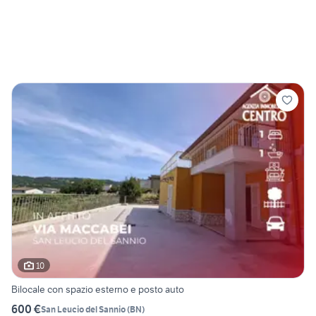
10
Bilocale con spazio esterno e posto auto
600 €
San Leucio del Sannio
(
BN
)