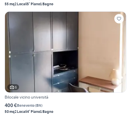
55 mq
2 Locali
5° Piano
1 Bagno
6
Bilocale vicino università
400 €
Benevento
(
BN
)
50 mq
2 Locali
4° Piano
1 Bagno