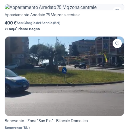
Appartamento Arredato 75 Mq zona centrale
400 €
San Giorgio del Sannio
(
BN
)
75 mq
3° Piano
1 Bagno
Benevento - Zona "San Pio" - Bilocale Domotico
Benevento
(
BN
)