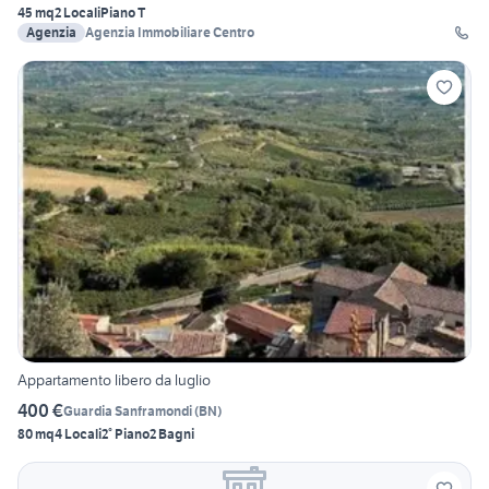
45 mq
2 Locali
Piano T
Agenzia
Agenzia Immobiliare Centro
Appartamento libero da luglio
400 €
Guardia Sanframondi
(
BN
)
80 mq
4 Locali
2° Piano
2 Bagni