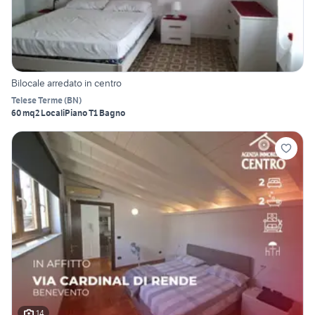
Bilocale arredato in centro
Telese Terme
(
BN
)
60 mq
2 Locali
Piano T
1 Bagno
14