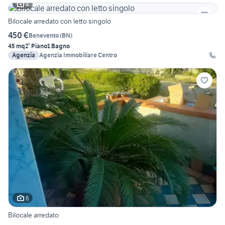
4
Bilocale arredato con letto singolo
450 €
Benevento
(
BN
)
45 mq
2° Piano
1 Bagno
Agenzia
Agenzia Immobiliare Centro
6
Bilocale arredato