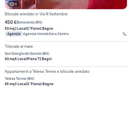
6
Bilocale arredato in Via III Settembre
450 €
Benevento
(
BN
)
50 mq
2 Locali
1° Piano
1 Bagno
Agenzia
Agenzia Immobiliare Centro
6
Trilocale al mare
San Giorgio del Sannio
(
BN
)
80 mq
5 Locali
Piano T
2 Bagni
6
Appartamenti a Telese Terme e bilocale arredato
Telese Terme
(
BN
)
85 mq
3 Locali
1° Piano
1 Bagno