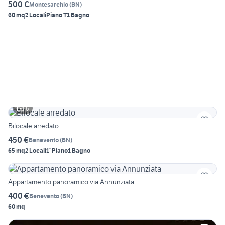
500 €
Montesarchio
(
BN
)
60 mq
2 Locali
Piano T
1 Bagno
6
Bilocale arredato
450 €
Benevento
(
BN
)
65 mq
2 Locali
1° Piano
1 Bagno
Appartamento panoramico via Annunziata
400 €
Benevento
(
BN
)
60 mq