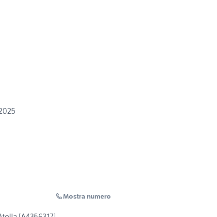
/2025
Mostra numero
Atella [A4356317]