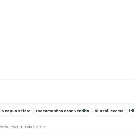
ria capua vetere
roccamonfina case vendita
bilocali aversa
tr
serta (Prov)
Orta di Atella