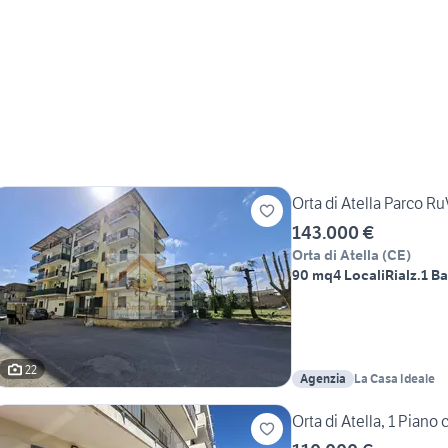
Orta di Atella Parco Ru
143.000 €
Orta di Atella
(
CE
)
90 mq
4 Locali
Rialz.
1 B
22
Agenzia
La Casa Ideale
Orta di Atella, 1 Piano