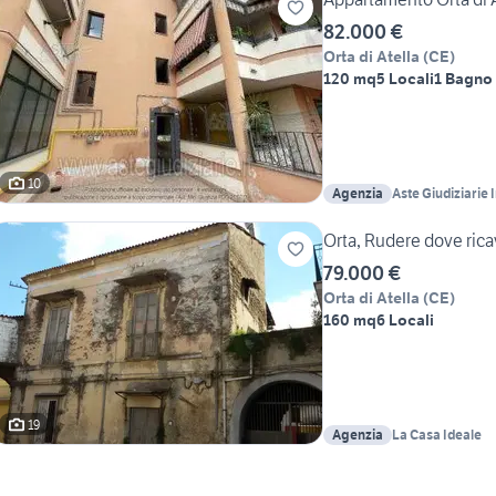
82.000 €
Orta di Atella
(
CE
)
120 mq
5 Locali
1 Bagno
10
Agenzia
Aste Giudiziarie 
Orta, Rudere dove rica
79.000 €
Orta di Atella
(
CE
)
160 mq
6 Locali
19
Agenzia
La Casa Ideale