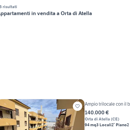
6 risultati
ppartamenti in vendita a Orta di Atella
Ampio trilocale con il 
140.000 €
Orta di Atella
(
CE
)
94 mq
3 Locali
2° Piano
2