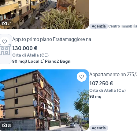
24
Agenzia
Centro Immobili
App.to primo piano Frattamaggiore na
130.000 €
Orta di Atella
(
CE
)
90 mq
3 Locali
1° Piano
2 Bagni
Appartamento nn 275
107.250 €
Orta di Atella
(
CE
)
93 mq
18
Agenzia