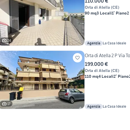
110.000 €
Orta di Atella
(
CE
)
90 mq
3 Locali
1° Piano
2
24
Agenzia
La Casa Ideale
Orta di Atella 2 P Via
199.000 €
Orta di Atella
(
CE
)
110 mq
4 Locali
2° Piano
17
Agenzia
La Casa Ideale