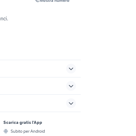
Mostra numero
unci.
a
eferro
affitto anagnina
appartamenti in vendita
sports e hobby
bibione spiaggia
a
Scarica gratis l'App
Animali
ago
affitto appartamenti
Subito per Android
ento e
castelvetrano Sicilia
a