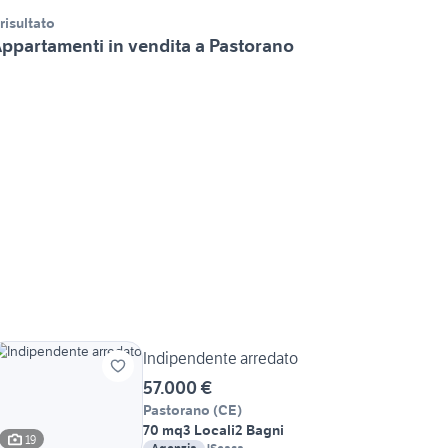
 risultato
ppartamenti in vendita a Pastorano
Indipendente arredato
57.000 €
Pastorano
(
CE
)
70 mq
3 Locali
2 Bagni
19