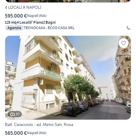
4 LOCALI A NAPOLI
595.000 €
Napoli
(
NA
)
125 mq
4 Locali
3° Piano
2 Bagni
Agenzia
TECNOCASA - ECCO CASA SRL
30
Batt. Caracciolo - ad. Metrò Salv. Rosa
565.000 €
Napoli
(
NA
)