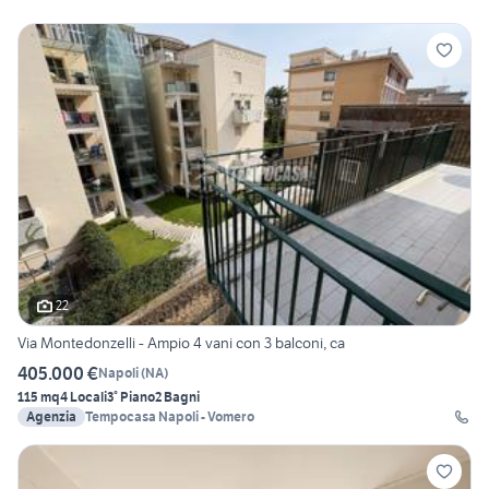
22
Via Montedonzelli - Ampio 4 vani con 3 balconi, ca
405.000 €
Napoli
(
NA
)
115 mq
4 Locali
3° Piano
2 Bagni
Agenzia
Tempocasa Napoli - Vomero