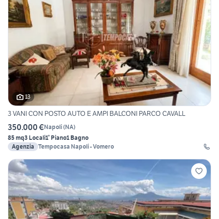
13
3 VANI CON POSTO AUTO E AMPI BALCONI PARCO CAVALL
350.000 €
Napoli
(
NA
)
85 mq
3 Locali
1° Piano
1 Bagno
Agenzia
Tempocasa Napoli - Vomero