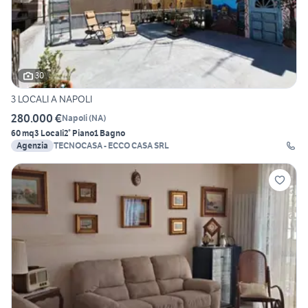
30
3 LOCALI A NAPOLI
280.000 €
Napoli
(
NA
)
60 mq
3 Locali
2° Piano
1 Bagno
Agenzia
TECNOCASA - ECCO CASA SRL