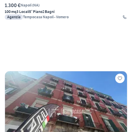
1.300 €
Napoli
(
NA
)
100 mq
3 Locali
5° Piano
2 Bagni
Agenzia
Tempocasa Napoli - Vomero