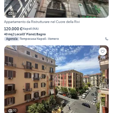
13
Appartamento da Ristrutturare nel Cuore della Rivi
120.000 €
Napoli
(
NA
)
40 mq
2 Locali
3° Piano
1 Bagno
Agenzia
Tempocasa Napoli - Vomero
30