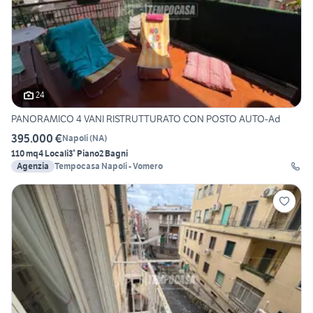
24
PANORAMICO 4 VANI RISTRUTTURATO CON POSTO AUTO-Ad
395.000 €
Napoli
(
NA
)
110 mq
4 Locali
3° Piano
2 Bagni
Agenzia
Tempocasa Napoli - Vomero