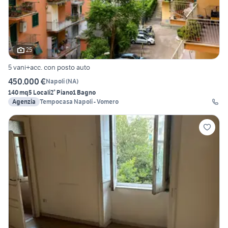
25
5 vani+acc. con posto auto
450.000 €
Napoli
(
NA
)
140 mq
5 Locali
2° Piano
1 Bagno
Agenzia
Tempocasa Napoli - Vomero