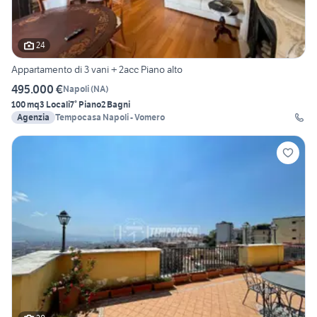
24
Appartamento di 3 vani + 2acc Piano alto
495.000 €
Napoli
(
NA
)
100 mq
3 Locali
7° Piano
2 Bagni
Agenzia
Tempocasa Napoli - Vomero