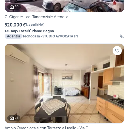
30
G. Gigante - ad. Tangenziale Arenella
520.000 €
Napoli
(
NA
)
130 mq
5 Locali
1° Piano
1 Bagno
Agenzia
Tecnocasa - STUDIO AVVOCATA srl
21
Ampio Quadrilocale con Terrazzo a Livello - Via C