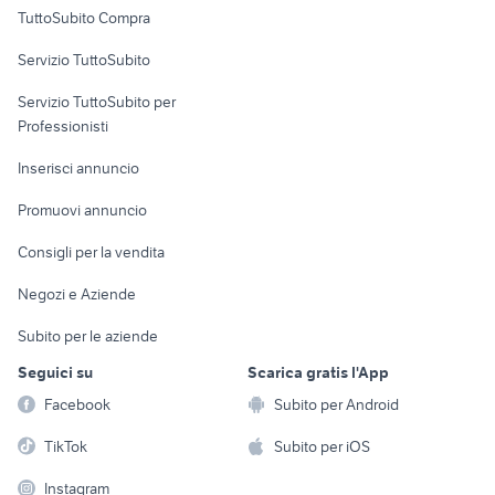
Uffici e Locali
TuttoSubito Compra
commerciali
Servizio TuttoSubito
elettronica
per la casa e la
sports e hobby
Servizio TuttoSubito per
persona
Informatica
Animali
Professionisti
Arredamento e
Console e
Accessori per
Casalinghi
Inserisci annuncio
Videogiochi
animali
Elettrodomestici
Promuovi annuncio
Audio/Video
Musica e Film
Giardino e Fai da te
Consigli per la vendita
Fotografia
Libri e Riviste
Abbigliamento e
Negozi e Aziende
Telefonia
Strumenti Musicali
Accessori
Subito per le aziende
Sports
Tutto per i bambini
Seguici su
Scarica gratis l'App
Biciclette
Facebook
Subito per Android
Collezionismo
TikTok
Subito per iOS
Instagram