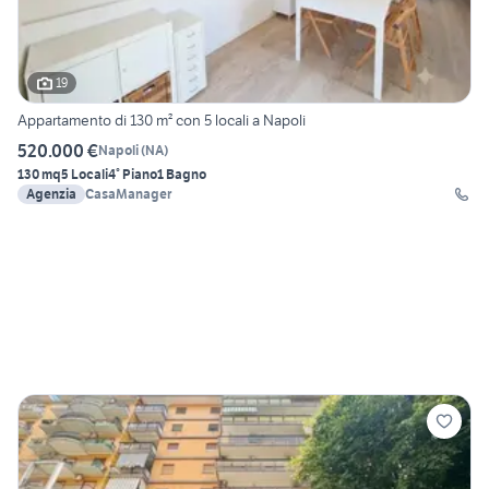
19
Appartamento di 130 m² con 5 locali a Napoli
520.000 €
Napoli
(
NA
)
130 mq
5 Locali
4° Piano
1 Bagno
Agenzia
CasaManager