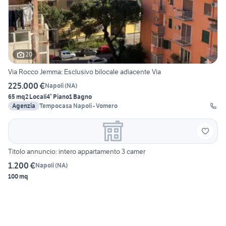
20
Via Rocco Jemma: Esclusivo bilocale adiacente Via
225.000 €
Napoli
(
NA
)
65 mq
2 Locali
4° Piano
1 Bagno
Agenzia
Tempocasa Napoli - Vomero
Titolo annuncio: intero appartamento 3 camer
1.200 €
Napoli
(
NA
)
100 mq