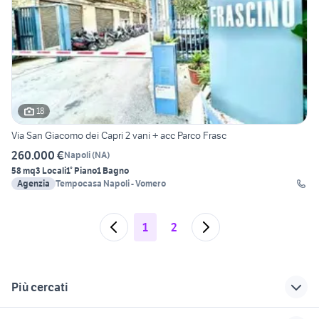
18
Via San Giacomo dei Capri 2 vani + acc Parco Frasc
260.000 €
Napoli
(
NA
)
58 mq
3 Locali
1° Piano
1 Bagno
Agenzia
Tempocasa Napoli - Vomero
1
2
Più cercati
Correlati
Richerche simili
Suggerimenti