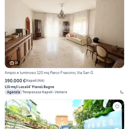
18
Ampio e luminoso 120 mq Parco Frascino, Via San G
390.000 €
Napoli
(
NA
)
120 mq
3 Locali
4° Piano
1 Bagno
Agenzia
Tempocasa Napoli - Vomero