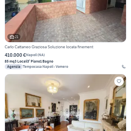
21
Carlo Cattaneo Graziosa Soluzione locata finement
410.000 €
Napoli
(
NA
)
85 mq
3 Locali
3° Piano
1 Bagno
Agenzia
Tempocasa Napoli - Vomero