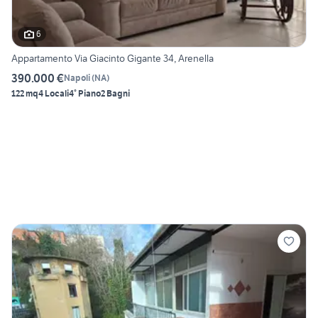
6
Appartamento Via Giacinto Gigante 34, Arenella
390.000 €
Napoli
(
NA
)
122 mq
4 Locali
4° Piano
2 Bagni