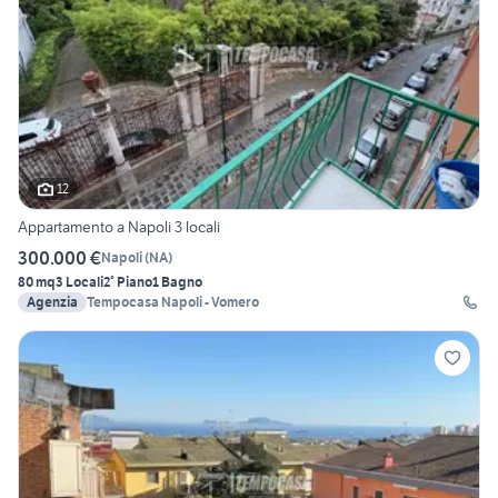
12
Appartamento a Napoli 3 locali
300.000 €
Napoli
(
NA
)
80 mq
3 Locali
2° Piano
1 Bagno
Agenzia
Tempocasa Napoli - Vomero