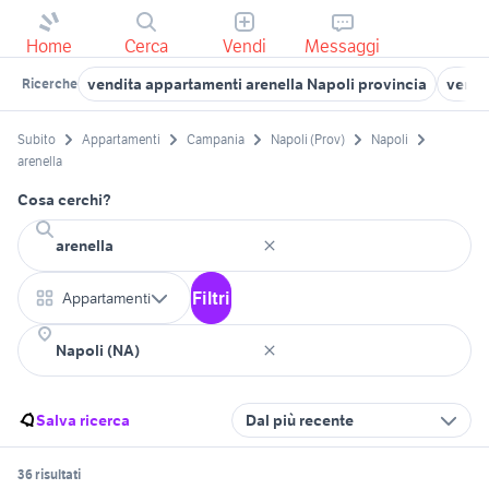
Home
Cerca
Vendi
Messaggi
vendita appartamenti arenella Napoli provincia
vendi
Ricerche
Subito
Appartamenti
Campania
Napoli (Prov)
Napoli
arenella
Cosa cerchi?
Filtri
Appartamenti
Salva ricerca
Dal più recente
36 risultati