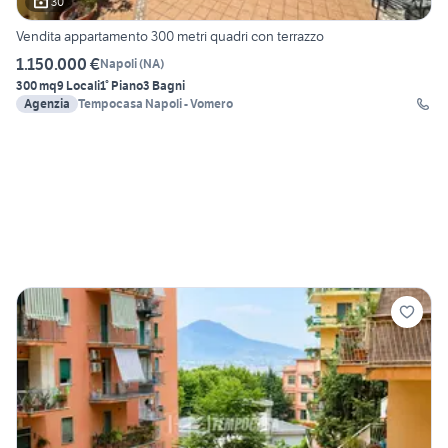
30
Vendita appartamento 300 metri quadri con terrazzo
1.150.000 €
Napoli
(
NA
)
300 mq
9 Locali
1° Piano
3 Bagni
Agenzia
Tempocasa Napoli - Vomero