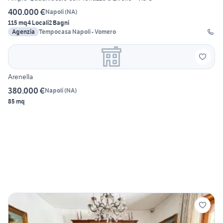
400.000 €
Napoli
(
NA
)
115 mq
4 Locali
2 Bagni
Agenzia
Tempocasa Napoli - Vomero
Arenella
380.000 €
Napoli
(
NA
)
85 mq