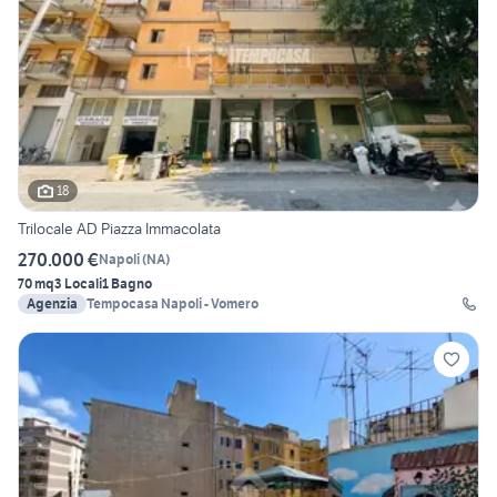
18
Trilocale AD Piazza Immacolata
270.000 €
Napoli
(
NA
)
70 mq
3 Locali
1 Bagno
Agenzia
Tempocasa Napoli - Vomero