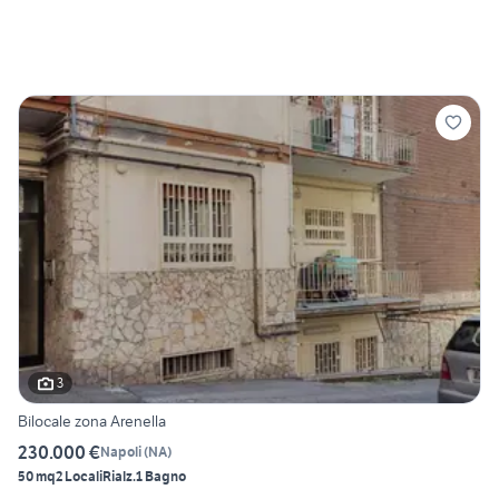
3
Bilocale zona Arenella
230.000 €
Napoli
(
NA
)
50 mq
2 Locali
Rialz.
1 Bagno