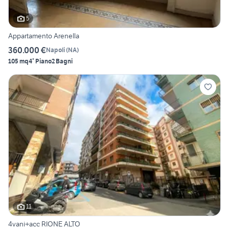
5
Appartamento Arenella
360.000 €
Napoli
(
NA
)
105 mq
4° Piano
2 Bagni
11
4vani+acc RIONE ALTO