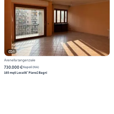
6
Arenella tangenziale
730.000 €
Napoli
(
NA
)
165 mq
6 Locali
6° Piano
2 Bagni