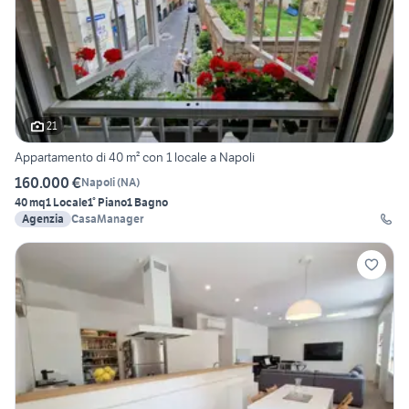
21
Appartamento di 40 m² con 1 locale a Napoli
160.000 €
Napoli
(
NA
)
40 mq
1 Locale
1° Piano
1 Bagno
Agenzia
CasaManager