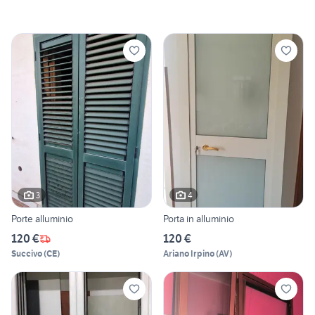
3
4
Porte alluminio
Porta in alluminio
120 €
120 €
Succivo
(
CE
)
Ariano Irpino
(
AV
)