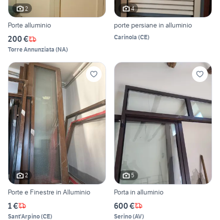
2
4
Porte alluminio
porte persiane in alluminio
Carinola
(
CE
)
200 €
Torre Annunziata
(
NA
)
2
5
Porte e Finestre in Alluminio
Porta in alluminio
1 €
600 €
Sant'Arpino
(
CE
)
Serino
(
AV
)