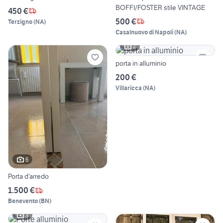
BOFFI/FOSTER stile VINTAGE
450 €
500 €
Terzigno
(
NA
)
Casalnuovo di Napoli
(
NA
)
2
porta in alluminio
200 €
Villaricca
(
NA
)
6
Porta d’arredo
1.500 €
Benevento
(
BN
)
3