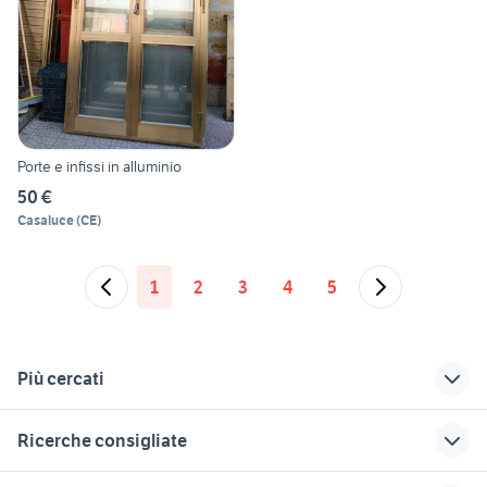
Porte e infissi in alluminio
50 €
Casaluce
(
CE
)
1
2
3
4
5
Più cercati
Correlati
Richerche simili
Suggerimenti
Ricerche consigliate
porte fiat panda
porte cosenza
chiave porte
arredamento
sedia tirolese
tavolo rotondo
porte a bari e
alluminio oro