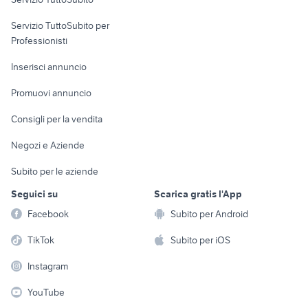
elettronica
per la casa e la
sports e hobby
Servizio TuttoSubito per
persona
Informatica
Animali
Professionisti
Arredamento e
Console e
Accessori per
Casalinghi
Inserisci annuncio
Videogiochi
animali
Elettrodomestici
Promuovi annuncio
Audio/Video
Musica e Film
Giardino e Fai da te
Consigli per la vendita
Fotografia
Libri e Riviste
Abbigliamento e
Negozi e Aziende
Telefonia
Strumenti Musicali
Accessori
Subito per le aziende
Sports
Tutto per i bambini
Seguici su
Scarica gratis l'App
Biciclette
Facebook
Subito per Android
Collezionismo
TikTok
Subito per iOS
Instagram
YouTube