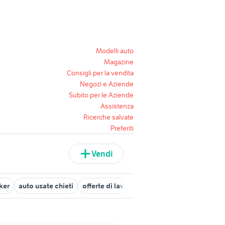
Modelli auto
Magazine
Consigli per la vendita
Negozi e Aziende
Subito per le Aziende
Assistenza
Ricerche salvate
Preferiti
Vendi
ker
auto usate chieti
offerte di lavoro mestre
maltipoo toy
a