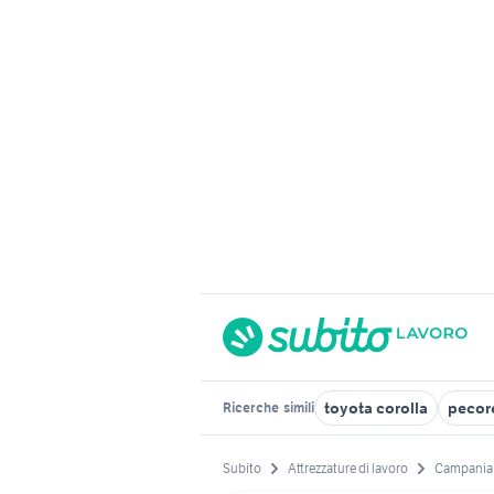
toyota corolla
pecore
Ricerche
simili
Subito
Attrezzature di lavoro
Campania