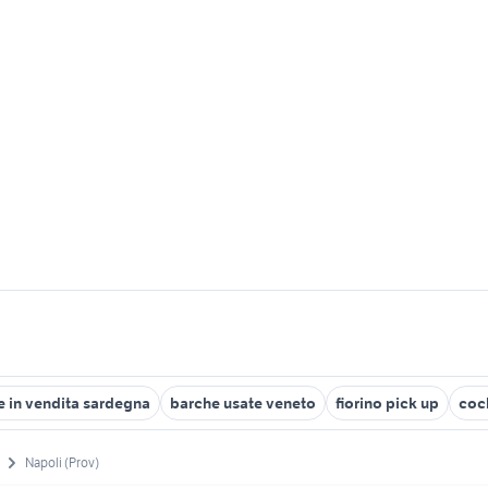
 in vendita sardegna
barche usate veneto
fiorino pick up
coc
Napoli (Prov)