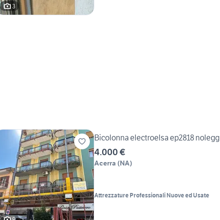
3
Bicolonna electroelsa ep2818 noleggi
4.000 €
Acerra
(
NA
)
Attrezzature Professionali Nuove ed Usate
9