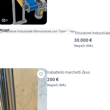
6
4
Trituratore Industri
30.000 €
Napoli
(
NA
)
trabattello marchetti Zeus
200 €
Napoli
(
NA
)