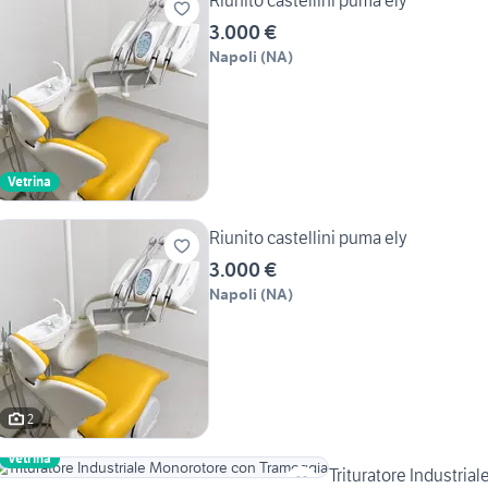
Riunito castellini puma ely
3.000 €
Napoli
(
NA
)
Vetrina
Riunito castellini puma ely
3.000 €
Napoli
(
NA
)
2
Vetrina
Trituratore Industri