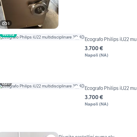
6
Vetrina
Ecografo Philips iU22 mu
3.700 €
Napoli
(
NA
)
6
Ecografo Philips iU22 mu
3.700 €
Napoli
(
NA
)