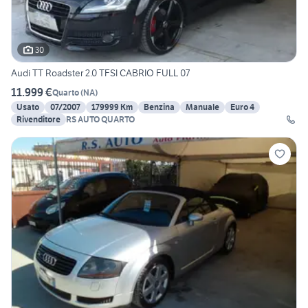
30
Audi TT Roadster 2.0 TFSI CABRIO FULL 07
11.999 €
Quarto
(
NA
)
Usato
07/2007
179999 Km
Benzina
Manuale
Euro 4
Rivenditore
RS AUTO QUARTO