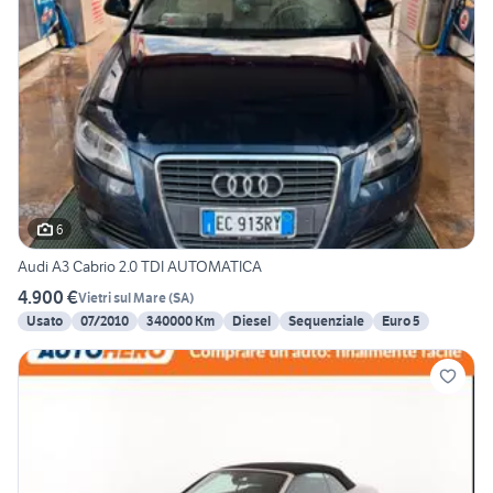
6
Audi A3 Cabrio 2.0 TDI AUTOMATICA
4.900 €
Vietri sul Mare
(
SA
)
Usato
07/2010
340000 Km
Diesel
Sequenziale
Euro 5