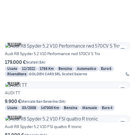
15
Audi R8 Spyder 5.2 V10 Performance rwd 570CV S Tro
179.000 €
Scafati
(
SA
)
Usato
12/2022
1766 Km
Benzina
Automatico
Euro 6
Rivenditore
GOLDEN CARS SRL Scafati Salerno
5
AUDI TT
9.900 €
Mercato San Severino
(
SA
)
Usato
03/2008
147000 Km
Benzina
Manuale
Euro 4
26
Audi R8 Spyder 5.2 V10 FSI quattro R tronic