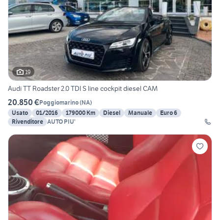
19
Audi TT Roadster 2.0 TDI S line cockpit diesel CAM
20.850 €
Poggiomarino
(
NA
)
Usato
01/2016
179000 Km
Diesel
Manuale
Euro 6
Rivenditore
AUTO PIU'