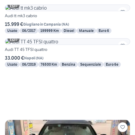
6
Audi tt mk3 cabrio
15.999 €
Giugliano in Campania
(
NA
)
Usato
06/2017
199999 Km
Diesel
Manuale
Euro 6
6
Audi TT 45 TFSI quattro
33.000 €
Napoli
(
NA
)
Usato
06/2019
76500 Km
Benzina
Sequenziale
Euro 6e