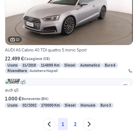
10
AUDI A5 Cabrio 40 TDI quattro S tronic Sport
22.499 €
Casagiove
(
CE
)
Usato
11/2019
114895 Km
Diesel
Automatico
Euro 6
Rivenditore
Autohero Napoli
6
audi q5
1.000 €
Benevento
(
BN
)
Usato
02/2002
170000 Km
Diesel
Manuale
Euro 3
1
2