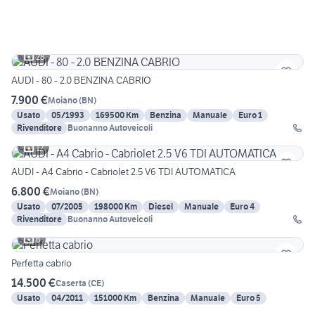
28
AUDI - 80 - 2.0 BENZINA CABRIO
7.900 €
Moiano
(
BN
)
Usato
05/1993
169500 Km
Benzina
Manuale
Euro 1
Rivenditore
Buonanno Autoveicoli
12
AUDI - A4 Cabrio - Cabriolet 2.5 V6 TDI AUTOMATICA
6.800 €
Moiano
(
BN
)
Usato
07/2005
198000 Km
Diesel
Manuale
Euro 4
Rivenditore
Buonanno Autoveicoli
6
Perfetta cabrio
14.500 €
Caserta
(
CE
)
Usato
04/2011
151000 Km
Benzina
Manuale
Euro 5