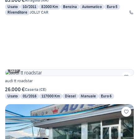
83.000 €
Afragola
(
NA
)
Usato
10/2011
82000 Km
Benzina
Automatico
Euro 5
Rivenditore
JOLLY CAR
5
audi tt roadstar
26.000 €
Caserta
(
CE
)
Usato
01/2016
117000 Km
Diesel
Manuale
Euro 6