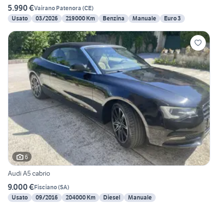
5.990 €
Vairano Patenora
(
CE
)
Usato
03/2026
219000 Km
Benzina
Manuale
Euro 3
6
Audi A5 cabrio
9.000 €
Fisciano
(
SA
)
Usato
09/2016
204000 Km
Diesel
Manuale