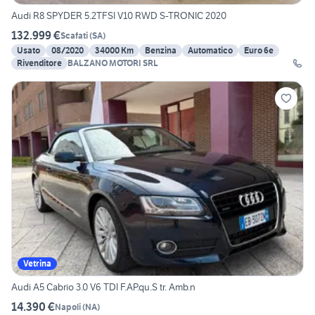
Audi R8 SPYDER 5.2TFSI V10 RWD S-TRONIC 2020
132.999 €
Scafati
(
SA
)
Usato
08/2020
34000 Km
Benzina
Automatico
Euro 6e
Rivenditore
BALZANO MOTORI SRL
Vetrina
Audi A5 Cabrio 3.0 V6 TDI F.AP.qu.S tr. Amb.n
14.390 €
Napoli
(
NA
)