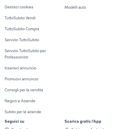
Veicoli commerciali
altro
Gestisci cookies
Modelli auto
Case vacanza
TuttoSubito Vendi
Uffici e Locali
TuttoSubito Compra
commerciali
Servizio TuttoSubito
elettronica
per la casa e la
sports e hobby
Servizio TuttoSubito per
persona
Informatica
Animali
Professionisti
Arredamento e
Console e
Accessori per
Casalinghi
Inserisci annuncio
Videogiochi
animali
Elettrodomestici
Promuovi annuncio
Audio/Video
Musica e Film
Giardino e Fai da te
Consigli per la vendita
Fotografia
Libri e Riviste
Abbigliamento e
Negozi e Aziende
Telefonia
Strumenti Musicali
Accessori
Subito per le aziende
Sports
Tutto per i bambini
Seguici su
Scarica gratis l'App
Biciclette