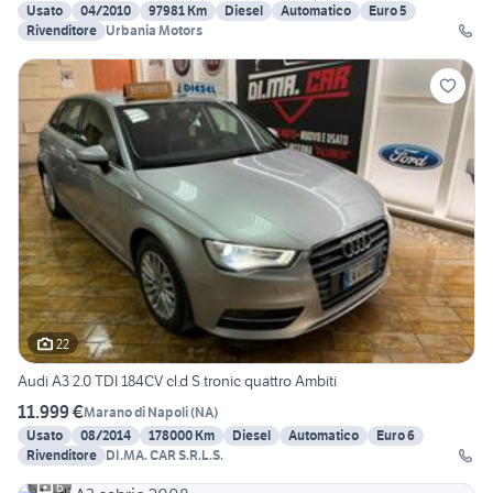
Usato
04/2010
97981 Km
Diesel
Automatico
Euro 5
Rivenditore
Urbania Motors
22
Audi A3 2.0 TDI 184CV cl.d S tronic quattro Ambiti
11.999 €
Marano di Napoli
(
NA
)
Usato
08/2014
178000 Km
Diesel
Automatico
Euro 6
Rivenditore
DI.MA. CAR S.R.L.S.
6