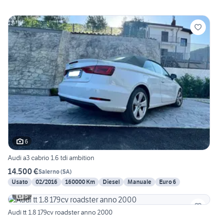
6
Audi a3 cabrio 1.6 tdi ambition
14.500 €
Salerno
(
SA
)
Usato
02/2016
160000 Km
Diesel
Manuale
Euro 6
5
Audi tt 1.8 179cv roadster anno 2000