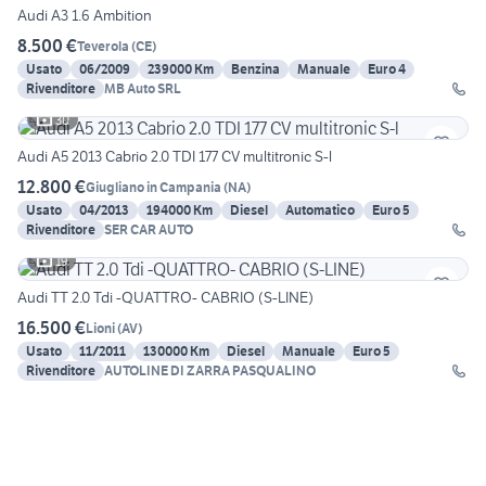
Audi A3 1.6 Ambition
8.500 €
Teverola
(
CE
)
Usato
06/2009
239000 Km
Benzina
Manuale
Euro 4
Rivenditore
MB Auto SRL
30
Audi A5 2013 Cabrio 2.0 TDI 177 CV multitronic S-l
12.800 €
Giugliano in Campania
(
NA
)
Usato
04/2013
194000 Km
Diesel
Automatico
Euro 5
Rivenditore
SER CAR AUTO
19
Audi TT 2.0 Tdi -QUATTRO- CABRIO (S-LINE)
16.500 €
Lioni
(
AV
)
Usato
11/2011
130000 Km
Diesel
Manuale
Euro 5
Rivenditore
AUTOLINE DI ZARRA PASQUALINO