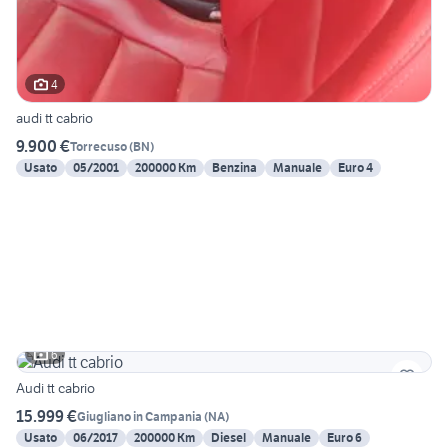
4
audi tt cabrio
9.900 €
Torrecuso
(
BN
)
Usato
05/2001
200000 Km
Benzina
Manuale
Euro 4
6
Audi tt cabrio
15.999 €
Giugliano in Campania
(
NA
)
Usato
06/2017
200000 Km
Diesel
Manuale
Euro 6