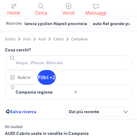
Home
Cerca
Vendi
Messaggi
lancia ypsilon Napoli provincia
auto fiat grande pun
Ricerche
Subito
Auto
Audi
Cabrio
Campania
Cosa cerchi?
Filtri +2
Auto
Salva ricerca
Dal più recente
56 risultati
AUDI Cabrio usata in vendita in Campania