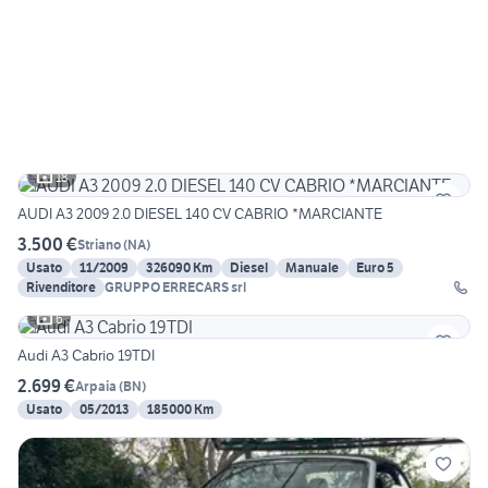
18
AUDI A3 2009 2.0 DIESEL 140 CV CABRIO *MARCIANTE
3.500 €
Striano
(
NA
)
Usato
11/2009
326090 Km
Diesel
Manuale
Euro 5
Rivenditore
GRUPPO ERRECARS srl
6
Audi A3 Cabrio 19TDI
2.699 €
Arpaia
(
BN
)
Usato
05/2013
185000 Km