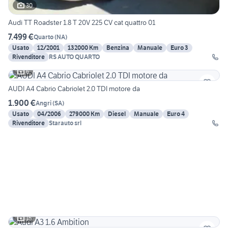
30
Audi TT Roadster 1.8 T 20V 225 CV cat quattro 01
7.499 €
Quarto
(
NA
)
Usato
12/2001
132000 Km
Benzina
Manuale
Euro 3
Rivenditore
RS AUTO QUARTO
6
AUDI A4 Cabrio Cabriolet 2.0 TDI motore da
1.900 €
Angri
(
SA
)
Usato
04/2006
279000 Km
Diesel
Manuale
Euro 4
Rivenditore
Starauto srl
15