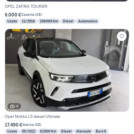
OPEL ZAFIRA TOURIER
6.000 €
Caserta
(
CE
)
Usato
11/2016
208000 Km
Diesel
Automatico
16
Opel Mokka 1.5 diesel Ultimate
17.490 €
Aversa
(
CE
)
Usato
05/2022
62000 Km
Diesel
Manuale
Euro 6