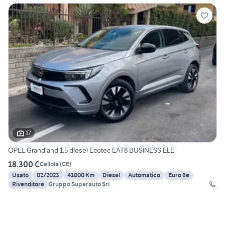
17
OPEL Grandland 1.5 diesel Ecotec EAT8 BUSINESS ELE
18.300 €
Cellole
(
CE
)
Usato
02/2023
41000 Km
Diesel
Automatico
Euro 6e
Rivenditore
Gruppo Superauto Srl