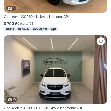
6
Opel corsa 2022 80milla km full optional GPL
8.700 €
Caserta
(
CE
)
Usato
03/2022
80000 Km
Gpl
25
Opel Mokka X 1600 CDTI 110cv 4x2 Allestimento Ulti