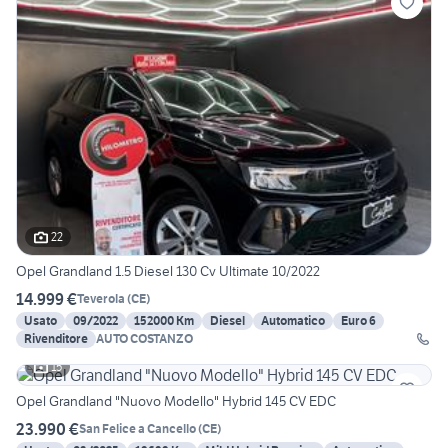
22
Opel Grandland 1.5 Diesel 130 Cv Ultimate 10/2022
14.999 €
Teverola
(
CE
)
Usato
09/2022
152000 Km
Diesel
Automatico
Euro 6
Rivenditore
AUTO COSTANZO
15
Opel Grandland "Nuovo Modello" Hybrid 145 CV EDC
23.990 €
San Felice a Cancello
(
CE
)