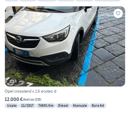
4
Opel crossland x 1.6 ecotec d
12.000 €
Aversa
(
CE
)
Usato
11/2017
74891 Km
Diesel
Manuale
Euro 6d