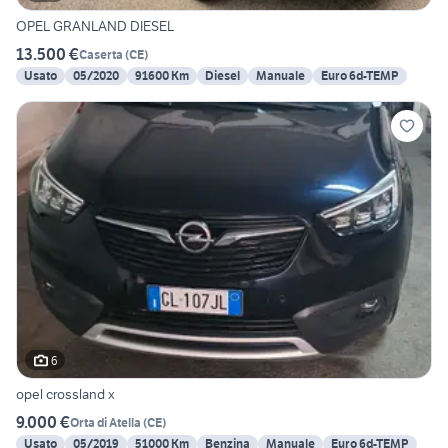
OPEL GRANLAND DIESEL
13.500 €
Caserta
(
CE
)
Usato
05/2020
91600 Km
Diesel
Manuale
Euro 6d-TEMP
6
opel crossland x
9.000 €
Orta di Atella
(
CE
)
Usato
05/2019
51000 Km
Benzina
Manuale
Euro 6d-TEMP