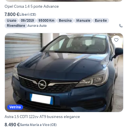
Opel Corsa 1.4 5 porte Advance
7.800 €
Liberi
(
CE
)
Usato
09/2019
95000 Km
Benzina
Manuale
Euro 6e
Rivenditore
Aurora Auto
Vetrina
Astra 1.5 CDTI 122cv AT9 business elegance
8.490 €
Santa Maria a Vico
(
CE
)