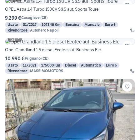
OPEL Astra 1.4 Turbo 150CV S&S aut. Sports Toure
9.299 €
Casagiove
(
CE
)
Usato
01/2017
107846 Km
Benzina
Manuale
Euro 6
Rivenditore
Autohero Napoli
16
Opel Grandland 1.5 diesel Ecotec aut. Business Ele
10.990 €
Frignano
(
CE
)
Usato
11/2021
175000 Km
Diesel
Automatico
Euro 6
Rivenditore
MASSIMOMOTORS