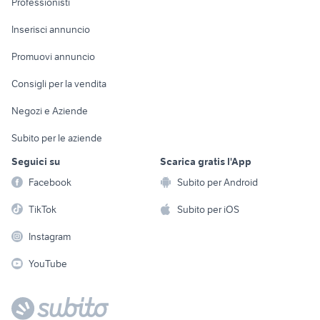
Professionisti
Arredamento e
Console e
Accessori per
Casalinghi
Inserisci annuncio
Videogiochi
animali
Elettrodomestici
Promuovi annuncio
Audio/Video
Musica e Film
Giardino e Fai da te
Consigli per la vendita
Fotografia
Libri e Riviste
Abbigliamento e
Negozi e Aziende
Telefonia
Strumenti Musicali
Accessori
Subito per le aziende
Sports
Tutto per i bambini
Seguici su
Scarica gratis l'App
Biciclette
Facebook
Subito per Android
Collezionismo
TikTok
Subito per iOS
Instagram
YouTube