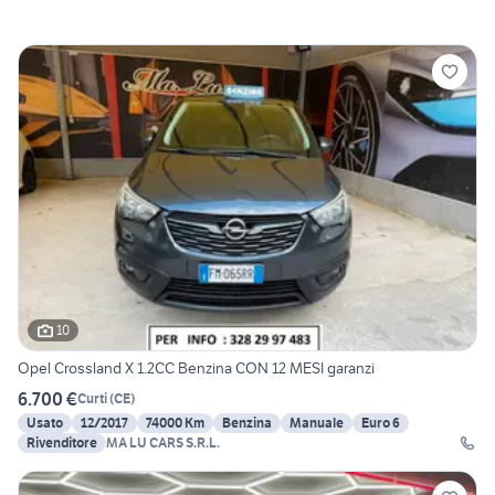
10
Opel Crossland X 1.2CC Benzina CON 12 MESI garanzi
6.700 €
Curti
(
CE
)
Usato
12/2017
74000 Km
Benzina
Manuale
Euro 6
Rivenditore
MA LU CARS S.R.L.