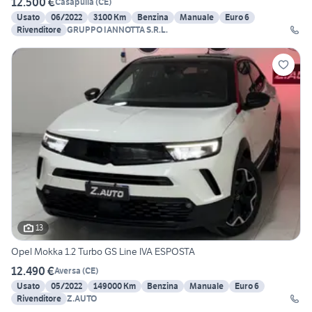
12.500 €
Casapulla
(
CE
)
Usato
06/2022
3100 Km
Benzina
Manuale
Euro 6
Rivenditore
GRUPPO IANNOTTA S.R.L.
13
Opel Mokka 1.2 Turbo GS Line IVA ESPOSTA
12.490 €
Aversa
(
CE
)
Usato
05/2022
149000 Km
Benzina
Manuale
Euro 6
Rivenditore
Z.AUTO