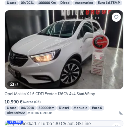
Usato
09/2021
166000 Km
Diesel
Automatico
Euro 6d-TEMP
23
Opel Mokka X 1.6 CDTI Ecotec 136CV 4x4 Start&Stop
10.990 €
Aversa
(
CE
)
Usato
04/2018
80000 Km
Diesel
Manuale
Euro 6
Rivenditore
MOTOR GROUP
Vetrina