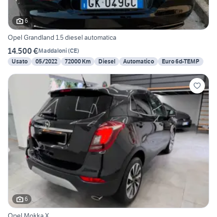
6
Opel Grandland 1.5 diesel automatica
14.500 €
Maddaloni
(
CE
)
Usato
05/2022
72000 Km
Diesel
Automatico
Euro 6d-TEMP
6
Opel Mokka X