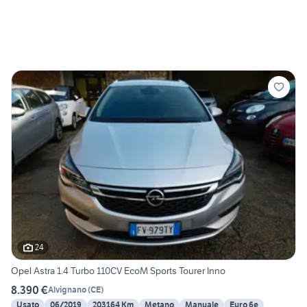
24
Opel Astra 1.4 Turbo 110CV EcoM Sports Tourer Inno
8.390 €
Alvignano
(
CE
)
Usato
06/2019
203164 Km
Metano
Manuale
Euro 6e