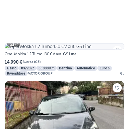
27
Opel Mokka 1.2 Turbo 130 CV aut. GS Line
14.990 €
Aversa
(
CE
)
Usato
03/2022
85000 Km
Benzina
Automatico
Euro 6
Rivenditore
MOTOR GROUP