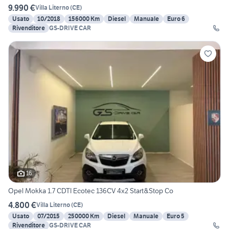
9.990 €
Villa Literno
(
CE
)
Usato
10/2018
156000 Km
Diesel
Manuale
Euro 6
Rivenditore
GS-DRIVE CAR
16
Opel Mokka 1.7 CDTI Ecotec 136CV 4x2 Start&Stop Co
4.800 €
Villa Literno
(
CE
)
Usato
07/2015
250000 Km
Diesel
Manuale
Euro 5
Rivenditore
GS-DRIVE CAR