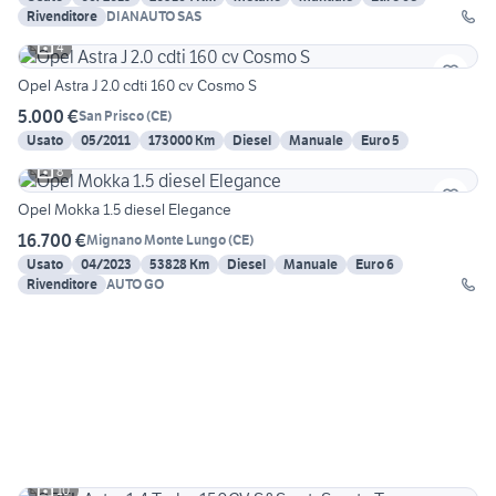
Rivenditore
DIANAUTO SAS
4
Opel Astra J 2.0 cdti 160 cv Cosmo S
5.000 €
San Prisco
(
CE
)
Usato
05/2011
173000 Km
Diesel
Manuale
Euro 5
8
Opel Mokka 1.5 diesel Elegance
16.700 €
Mignano Monte Lungo
(
CE
)
Usato
04/2023
53828 Km
Diesel
Manuale
Euro 6
Rivenditore
AUTO GO
10