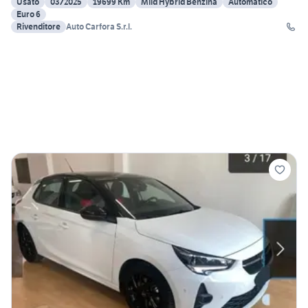
Usato
03/2025
19699 Km
Mild Hybrid Benzina
Automatico
Euro 6
Rivenditore
Auto Carfora S.r.l.