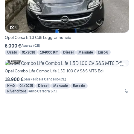
6
Opel Corsa E 1.3 Cdti Leggi annuncio
6.000 €
Aversa
(
CE
)
Usato
01/2018
184000 Km
Diesel
Manuale
Euro 6
12
Opel Combo Life Combo Life 1.5D 100 CV S&S MT6 Edi
18.900 €
San Felice a Cancello
(
CE
)
Km0
04/2025
Diesel
Manuale
Euro 6e
Rivenditore
Auto Carfora S.r.l.