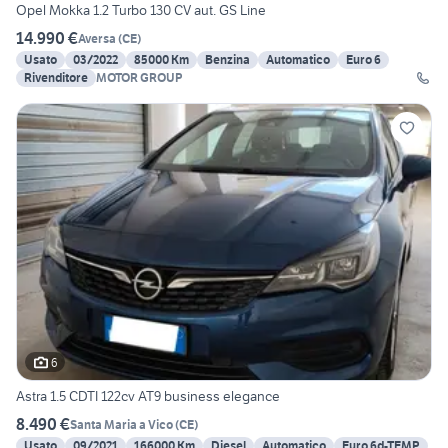
Opel Mokka 1.2 Turbo 130 CV aut. GS Line
14.990 €
Aversa
(
CE
)
Usato
03/2022
85000 Km
Benzina
Automatico
Euro 6
Rivenditore
MOTOR GROUP
6
Astra 1.5 CDTI 122cv AT9 business elegance
8.490 €
Santa Maria a Vico
(
CE
)
Usato
09/2021
166000 Km
Diesel
Automatico
Euro 6d-TEMP