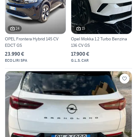
24
15
OPEL Frontera Hybrid 145 CV
Opel Mokka 1.2 Turbo Benzina
EDCT GS
136 CV GS
23.990 €
17.900 €
ECO LIRI SPA
G.L.S. CAR