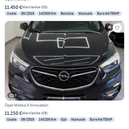
11.450 €
Marcianise
(
CE
)
Usato
09/2019
142000 Km
Benzina
Manuale
Euro 6d-TEMP
6
Opel Mokka X Innovation
11.250 €
Marcianise
(
CE
)
Usato
09/2019
143200 Km
Gpl
Manuale
Euro 6d-TEMP