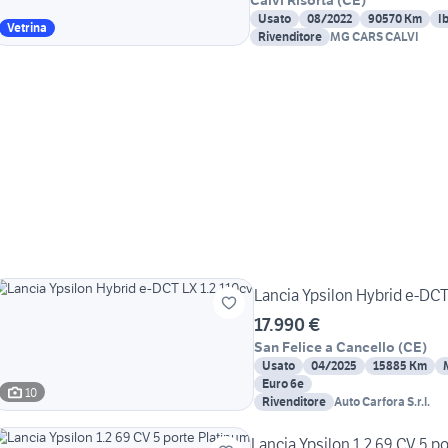
Calvi Risorta
(
CE
)
Usato
08/2022
90570 Km
I
Vetrina
Rivenditore
MG CARS CALVI
Lancia Ypsilon Hybrid e-DCT
17.990 €
San Felice a Cancello
(
CE
)
Usato
04/2025
15885 Km
Euro 6e
10
Rivenditore
Auto Carfora S.r.l.
Lancia Ypsilon 1.2 69 CV 5 p