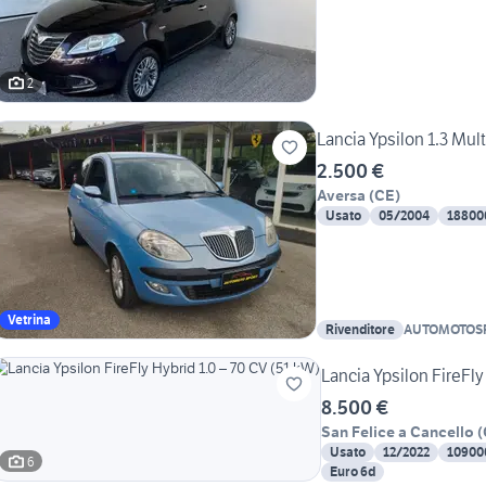
2
Lancia Ypsilon 1.3 Mult
2.500 €
Aversa
(
CE
)
Usato
05/2004
18800
Vetrina
Rivenditore
AUTOMOTOS
Lancia Ypsilon FireFly
8.500 €
San Felice a Cancello
(
Usato
12/2022
10900
6
Euro 6d