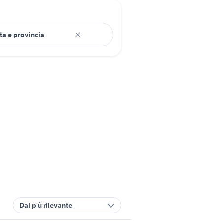
Dal più rilevante