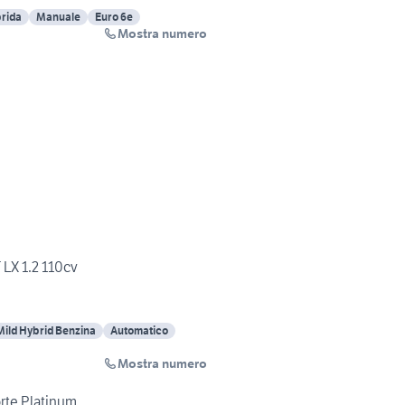
brida
Manuale
Euro 6e
Mostra numero
 LX 1.2 110cv
Mild Hybrid Benzina
Automatico
Mostra numero
orte Platinum