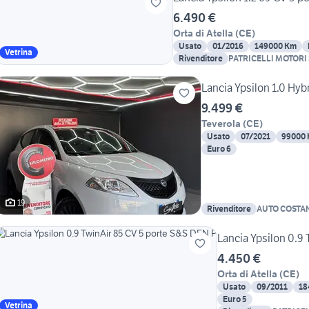
6.490 €
Orta di Atella
(
CE
)
Usato
01/2016
149000 Km
Vetrina
Rivenditore
PATRICELLI MOTORI 
Lancia Ypsilon 1.0 Hyb
9.499 €
Teverola
(
CE
)
Usato
07/2021
99000
Euro 6
19
Rivenditore
AUTO COSTA
Lancia Ypsilon 0.9
4.450 €
Orta di Atella
(
CE
)
Usato
09/2011
18
Euro 5
Vetrina