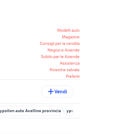
Modelli auto
Magazine
Consigli per la vendita
Negozi e Aziende
Subito per le Aziende
Assistenza
Ricerche salvate
Preferiti
Vendi
 ypsilon auto Avellino provincia
ypsilon in campania
lancia yps