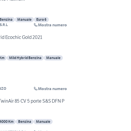
Benzina
Manuale
Euro 6
Mostra numero
S.R.L
rid Ecochic Gold 2021
 Km
Mild Hybrid Benzina
Manuale
Mostra numero
NZO
 TwinAir 85 CV 5 porte S&S DFN P
4000 Km
Benzina
Manuale