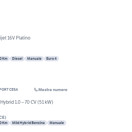
ijet 16V Platino
0 Km
Diesel
Manuale
Euro 4
Mostra numero
PORT CESA
 Hybrid 1.0 – 70 CV (51 kW)
CE
)
0 Km
Mild Hybrid Benzina
Manuale