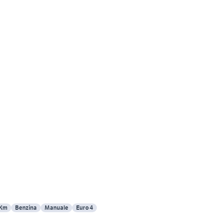
 Km
Benzina
Manuale
Euro 4