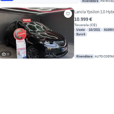
Rivenditore
PATRICEL
Lancia Ypsilon 1.0 Hy
10.999 €
Teverola
(
CE
)
Usato
10/2021
61000
Euro 6
22
Rivenditore
AUTO COSTA