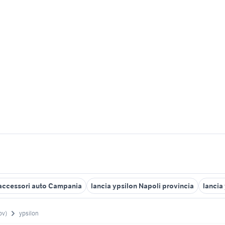
n accessori auto Campania
lancia ypsilon Napoli provincia
lancia
ov)
ypsilon