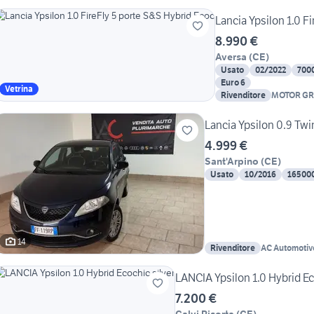
Lancia Ypsilon 1.0 F
8.990 €
Aversa
(
CE
)
Usato
02/2022
700
Euro 6
Vetrina
Rivenditore
MOTOR G
Lancia Ypsilon 0.9 Twi
4.999 €
Sant'Arpino
(
CE
)
Usato
10/2016
16500
14
Rivenditore
AC Automotiv
LANCIA Ypsilon 1.0 Hybrid Ec
7.200 €