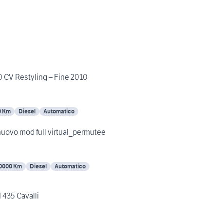
0 CV Restyling – Fine 2010
0 Km
Diesel
Automatico
nuovo mod full virtual_permutee
0000 Km
Diesel
Automatico
 435 Cavalli