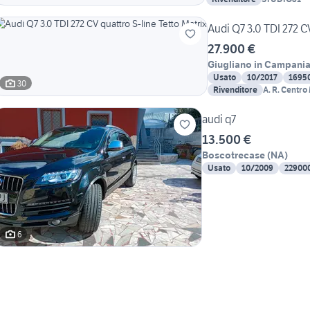
Audi Q7 3.0 TDI 272 CV
27.900 €
Giugliano in Campani
Usato
10/2017
1695
30
Rivenditore
A. R. Centro
audi q7
13.500 €
Boscotrecase
(
NA
)
Usato
10/2009
22900
6