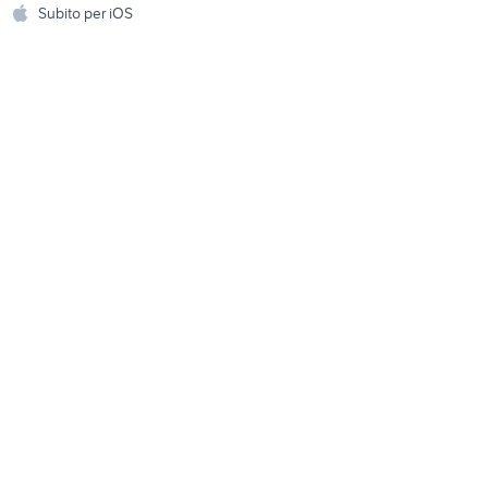
hi
Subito per iOS
Musica e Film
omestici
Libri e Riviste
e Fai da te
Strumenti Musicali
amento e
ri
Sports
 i bambini
Biciclette
Collezionismo