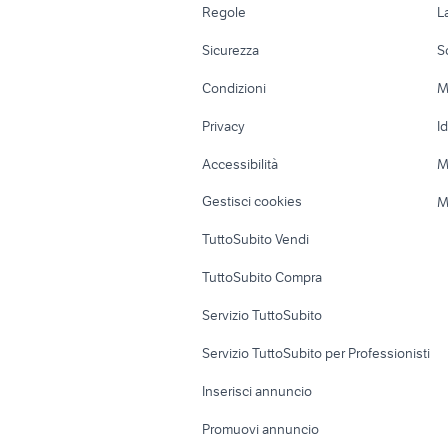
Regole
L
Moto e Scooter
Ville singole e
Sicurezza
S
Accessori Moto
Terreni e rustic
Condizioni
M
Nautica
Garage e box
Privacy
I
Caravan e Camper
Loft, mansarde 
Accessibilità
M
Veicoli commerciali
Case vacanza
Gestisci cookies
M
Uffici e Locali
TuttoSubito Vendi
commerciali
TuttoSubito Compra
Servizio TuttoSubito
Servizio TuttoSubito per Professionisti
Inserisci annuncio
Promuovi annuncio