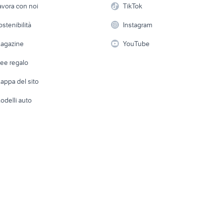
Casaling
avora con noi
TikTok
 a schiera
Candidati in cerca di
Audio/Video
Elettrod
ostenibilità
Instagram
lavoro
i
Fotografia
Giardino 
agazine
YouTube
Attrezzature di lavoro
Telefonia
Abbigli
dee regalo
Accesso
e altro
appa del sito
Tutto per
odelli auto