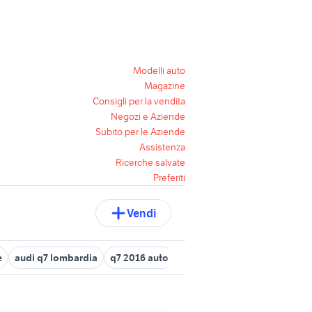
Modelli auto
Magazine
Consigli per la vendita
Negozi e Aziende
Subito per le Aziende
Assistenza
Ricerche salvate
Preferiti
Vendi
e
audi q7 lombardia
q7 2016 auto
audi q7 usata roma
q7 7 po