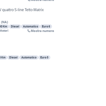
 quattro S-line Tetto Matrix
a
(
NA
)
00 Km
Diesel
Automatico
Euro 6
Mostra numero
 Motori
0 Km
Diesel
Automatico
Euro 5