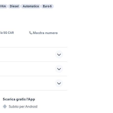
0 Km
Diesel
Automatico
Euro 6
Mostra numero
ia SG CAR
vendita terreni Giavera del
rovincia
Montello
lancia ypsilon 1.2
sports e hobby
auto usate niscemi
a
Scarica gratis l'App
Animali
renault clio 1.8 16v auto
Subito per Android
ento e
Accessori per animali