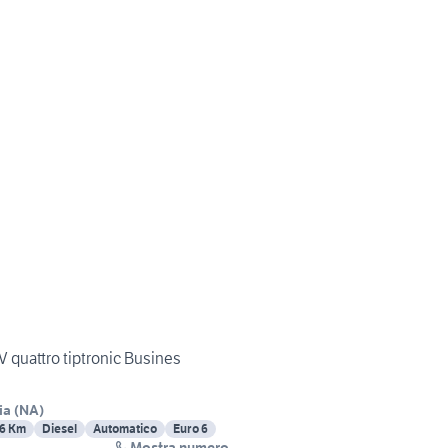
V quattro tiptronic Busines
ia
(
NA
)
6 Km
Diesel
Automatico
Euro 6
Mostra numero