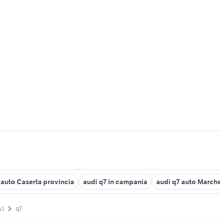
 auto Caserta provincia
audi q7 in campania
audi q7 auto March
v)
q7