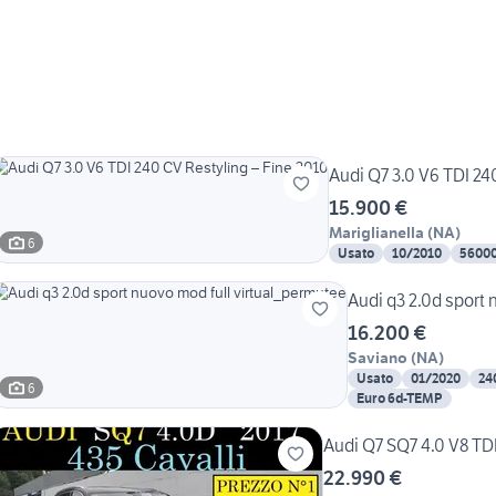
Audi Q7 3.0 V6 TDI 24
15.900 €
Mariglianella
(
NA
)
6
Usato
10/2010
5600
Audi q3 2.0d sport 
16.200 €
Saviano
(
NA
)
Usato
01/2020
24
6
Euro 6d-TEMP
Audi Q7 SQ7 4.0 V8 TDI
22.990 €