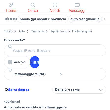
Home
Cerca
Vendi
Messaggi
panda gpl napoli e provincia
auto Mariglianella
fia
Ricerche
Subito
Auto
Campania
Napoli (Prov)
Frattamaggiore
Cosa cerchi?
Filtri
Auto
Salva ricerca
Dal più recente
400 risultati
Auto usate in vendita a Frattamaggiore