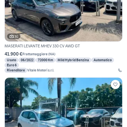
30
MASERATI LEVANTE MHEV 330 CV AWD GT
41.900 €
Frattamaggiore
(
NA
)
Usato
06/2022
72000 Km
Mild Hybrid Benzina
Automatico
Euro 6
Rivenditore
Vitale Motori s.r.l.