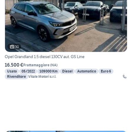
30
Opel Grandland 1.5 diesel 130CV aut. GS Line
16.500 €
Frattamaggiore
(
NA
)
Usato
05/2022
109000 Km
Diesel
Automatico
Euro 6
Rivenditore
Vitale Motori s.r.l.