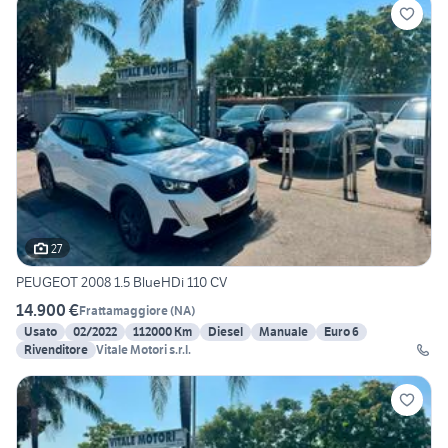
27
PEUGEOT 2008 1.5 BlueHDi 110 CV
14.900 €
Frattamaggiore
(
NA
)
Usato
02/2022
112000 Km
Diesel
Manuale
Euro 6
Rivenditore
Vitale Motori s.r.l.