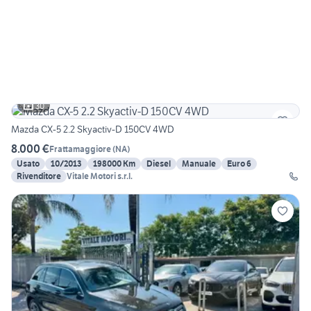
30
Mazda CX-5 2.2 Skyactiv-D 150CV 4WD
8.000 €
Frattamaggiore
(
NA
)
Usato
10/2013
198000 Km
Diesel
Manuale
Euro 6
Rivenditore
Vitale Motori s.r.l.