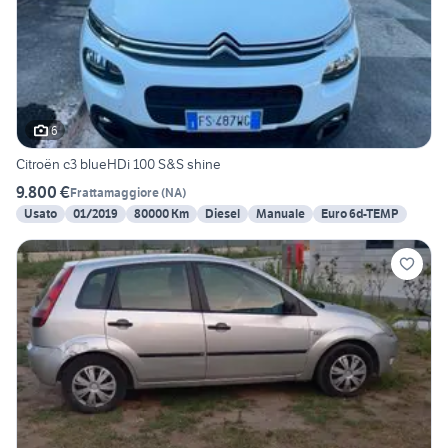
6
Citroën c3 blueHDi 100 S&S shine
9.800 €
Frattamaggiore
(
NA
)
Usato
01/2019
80000 Km
Diesel
Manuale
Euro 6d-TEMP