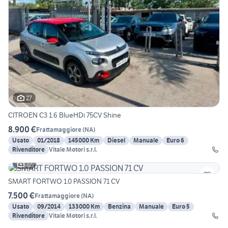
27
CITROEN C3 1.6 BlueHDi 75CV Shine
8.900 €
Frattamaggiore
(
NA
)
Usato
01/2018
145000 Km
Diesel
Manuale
Euro 6
Rivenditore
Vitale Motori s.r.l.
22
SMART FORTWO 1.0 PASSION 71 CV
7.500 €
Frattamaggiore
(
NA
)
Usato
09/2014
133000 Km
Benzina
Manuale
Euro 5
Rivenditore
Vitale Motori s.r.l.