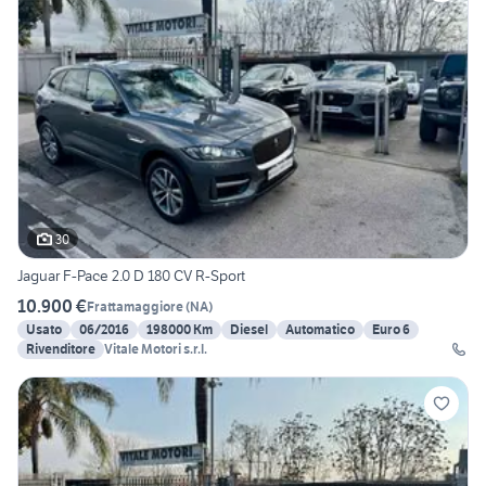
30
Jaguar F-Pace 2.0 D 180 CV R-Sport
10.900 €
Frattamaggiore
(
NA
)
Usato
06/2016
198000 Km
Diesel
Automatico
Euro 6
Rivenditore
Vitale Motori s.r.l.