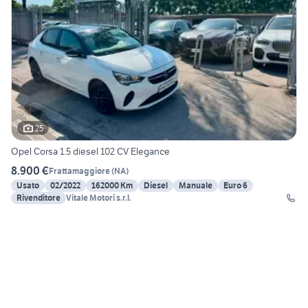
25
Opel Corsa 1.5 diesel 102 CV Elegance
8.900 €
Frattamaggiore
(
NA
)
Usato
02/2022
162000 Km
Diesel
Manuale
Euro 6
Rivenditore
Vitale Motori s.r.l.