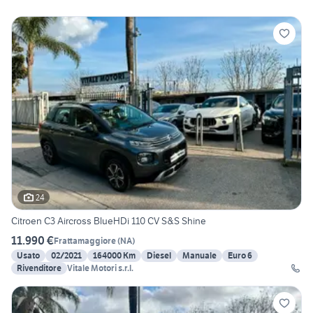
24
Citroen C3 Aircross BlueHDi 110 CV S&S Shine
11.990 €
Frattamaggiore
(
NA
)
Usato
02/2021
164000 Km
Diesel
Manuale
Euro 6
Rivenditore
Vitale Motori s.r.l.