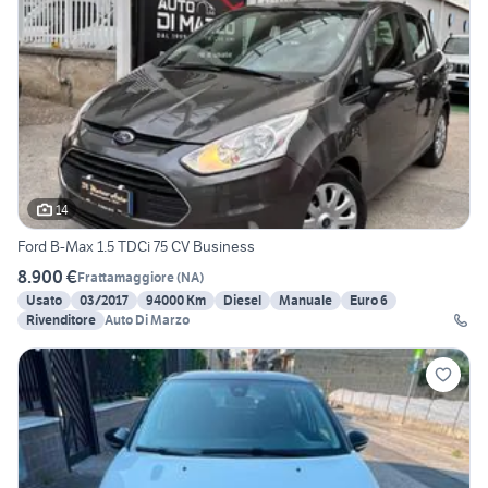
14
Ford B-Max 1.5 TDCi 75 CV Business
8.900 €
Frattamaggiore
(
NA
)
Usato
03/2017
94000 Km
Diesel
Manuale
Euro 6
Rivenditore
Auto Di Marzo