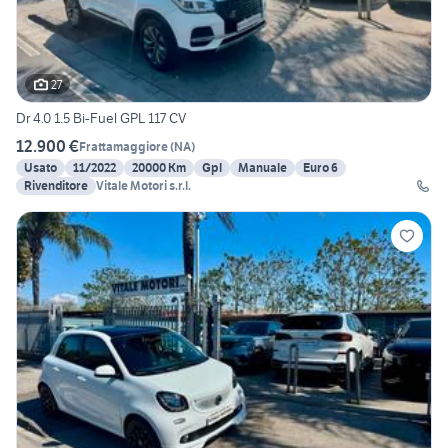
27
Dr 4.0 1.5 Bi-Fuel GPL 117 CV
12.900 €
Frattamaggiore
(
NA
)
Usato
11/2022
20000 Km
Gpl
Manuale
Euro 6
Rivenditore
Vitale Motori s.r.l.