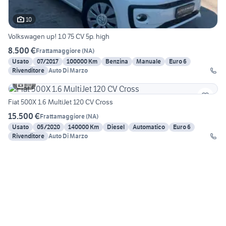
10
Volkswagen up! 1.0 75 CV 5p. high
8.500 €
Frattamaggiore
(
NA
)
Usato
07/2017
100000 Km
Benzina
Manuale
Euro 6
Rivenditore
Auto Di Marzo
10
Fiat 500X 1.6 MultiJet 120 CV Cross
15.500 €
Frattamaggiore
(
NA
)
Usato
05/2020
140000 Km
Diesel
Automatico
Euro 6
Rivenditore
Auto Di Marzo