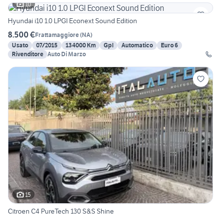
10
Hyundai i10 1.0 LPGI Econext Sound Edition
8.500 €
Frattamaggiore
(
NA
)
Usato
07/2015
134000 Km
Gpl
Automatico
Euro 6
Rivenditore
Auto Di Marzo
15
Citroen C4 PureTech 130 S&S Shine