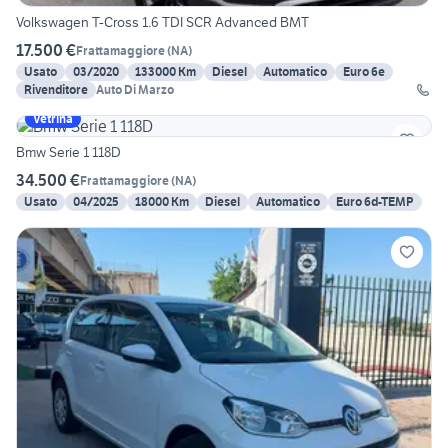
Volkswagen T-Cross 1.6 TDI SCR Advanced BMT
17.500 €
Frattamaggiore
(
NA
)
Usato
03/2020
133000 Km
Diesel
Automatico
Euro 6e
Rivenditore
Auto Di Marzo
Vetrina
Bmw Serie 1 118D
34.500 €
Frattamaggiore
(
NA
)
Usato
04/2025
18000 Km
Diesel
Automatico
Euro 6d-TEMP