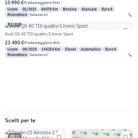
13.990 €
Frattamaggiore
(
NA
)
Usato
01/2023
69478 Km
Benzina
Manuale
Euro 6
Rivenditore
Italauto srl
16
Audi Q5 40 TDI quattro S tronic Sport
23.490 €
Frattamaggiore
(
NA
)
Usato
06/2020
144254 Km
Diesel
Automatico
Euro 6
Rivenditore
Italauto srl
Scelti per te
23