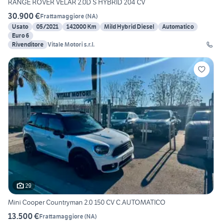
RANGE ROVER VELAR 2.0D S HYBRID 204 CV
30.900 €
Frattamaggiore
(
NA
)
Usato
05/2021
142000 Km
Mild Hybrid Diesel
Automatico
Euro 6
Rivenditore
Vitale Motori s.r.l.
29
Mini Cooper Countryman 2.0 150 CV C.AUTOMATICO
13.500 €
Frattamaggiore
(
NA
)