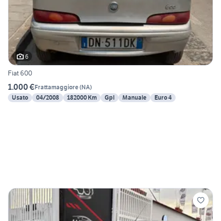
6
Fiat 600
1.000 €
Frattamaggiore
(
NA
)
Usato
04/2008
182000 Km
Gpl
Manuale
Euro 4