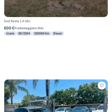
ford fiesta 1.4 tdci
600 €
Frattamaggiore
(
NA
)
Usato
09/2004
200000 Km
Diesel