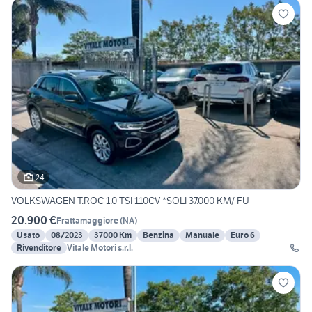
24
VOLKSWAGEN T.ROC 1.0 TSI 110CV *SOLI 37.000 KM/ FU
20.900 €
Frattamaggiore
(
NA
)
Usato
08/2023
37000 Km
Benzina
Manuale
Euro 6
Rivenditore
Vitale Motori s.r.l.