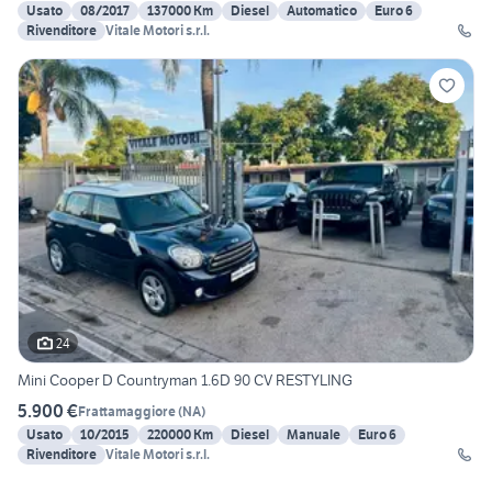
Usato
08/2017
137000 Km
Diesel
Automatico
Euro 6
Rivenditore
Vitale Motori s.r.l.
24
Mini Cooper D Countryman 1.6D 90 CV RESTYLING
5.900 €
Frattamaggiore
(
NA
)
Usato
10/2015
220000 Km
Diesel
Manuale
Euro 6
Rivenditore
Vitale Motori s.r.l.