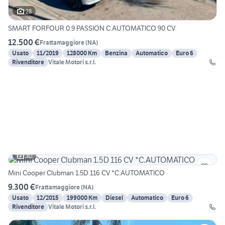
28
SMART FORFOUR 0.9 PASSION C.AUTOMATICO 90 CV
12.500 €
Frattamaggiore
(
NA
)
Usato
11/2019
128000 Km
Benzina
Automatico
Euro 6
Rivenditore
Vitale Motori s.r.l.
30
Mini Cooper Clubman 1.5D 116 CV *C.AUTOMATICO
9.300 €
Frattamaggiore
(
NA
)
Usato
12/2015
199000 Km
Diesel
Automatico
Euro 6
Rivenditore
Vitale Motori s.r.l.