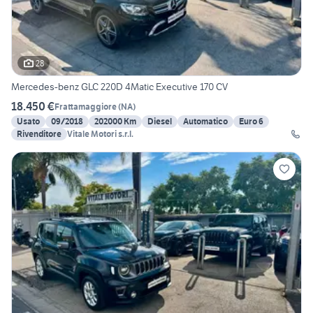
28
Mercedes-benz GLC 220D 4Matic Executive 170 CV
18.450 €
Frattamaggiore
(
NA
)
Usato
09/2018
202000 Km
Diesel
Automatico
Euro 6
Rivenditore
Vitale Motori s.r.l.