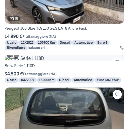
15
Peugeot 308 BlueHDi 130 S&S EAT8 Allure Pack
14.990 €
Frattamaggiore
(
NA
)
Usato
12/2022
107400 Km
Diesel
Automatico
Euro 6
Rivenditore
Italauto srl
6
Bmw Serie 1 118D
34.500 €
Frattamaggiore
(
NA
)
Usato
04/2025
18000 Km
Diesel
Automatico
Euro 6d-TEMP