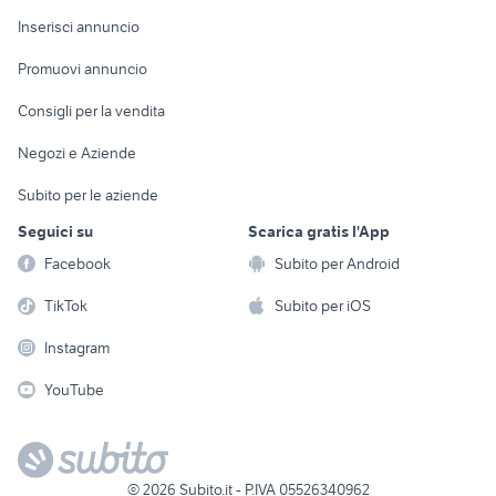
Arredamento e
Console e
Accessori per
Casalinghi
Inserisci annuncio
Videogiochi
animali
Elettrodomestici
Promuovi annuncio
Audio/Video
Musica e Film
Giardino e Fai da te
Consigli per la vendita
Fotografia
Libri e Riviste
Abbigliamento e
Negozi e Aziende
Telefonia
Strumenti Musicali
Accessori
Subito per le aziende
Sports
Tutto per i bambini
Seguici su
Scarica gratis l'App
Biciclette
Facebook
Subito per Android
Collezionismo
TikTok
Subito per iOS
Instagram
YouTube
©
2026
Subito.it - P.IVA 05526340962