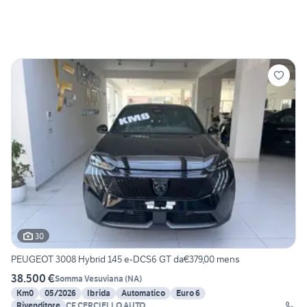
30
PEUGEOT 3008 Hybrid 145 e-DCS6 GT da€379,00 mens
38.500 €
Somma Vesuviana
(
NA
)
Km0
05/2026
Ibrida
Automatico
Euro 6
Rivenditore
CF CERCIELLO AUTO