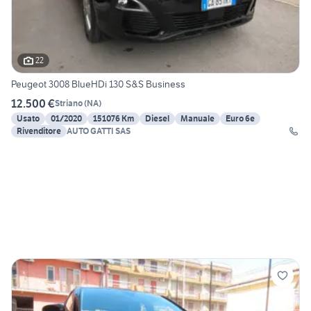
22
Peugeot 3008 BlueHDi 130 S&S Business
12.500 €
Striano
(
NA
)
Usato
01/2020
151076 Km
Diesel
Manuale
Euro 6e
Rivenditore
AUTO GATTI SAS