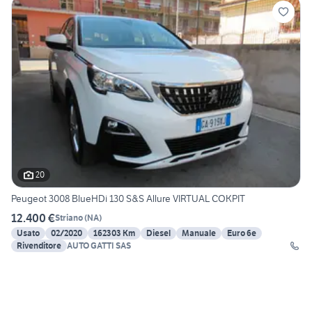
20
Peugeot 3008 BlueHDi 130 S&S Allure VIRTUAL COKPIT
12.400 €
Striano
(
NA
)
Usato
02/2020
162303 Km
Diesel
Manuale
Euro 6e
Rivenditore
AUTO GATTI SAS