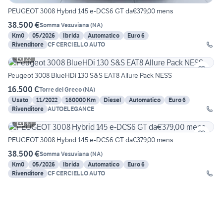
PEUGEOT 3008 Hybrid 145 e-DCS6 GT da€379,00 mens
38.500 €
Somma Vesuviana
(
NA
)
Km0
05/2026
Ibrida
Automatico
Euro 6
Rivenditore
CF CERCIELLO AUTO
22
Peugeot 3008 BlueHDi 130 S&S EAT8 Allure Pack NESS
16.500 €
Torre del Greco
(
NA
)
Usato
11/2022
160000 Km
Diesel
Automatico
Euro 6
Rivenditore
AUTOELEGANCE
30
PEUGEOT 3008 Hybrid 145 e-DCS6 GT da€379,00 mens
38.500 €
Somma Vesuviana
(
NA
)
Km0
05/2026
Ibrida
Automatico
Euro 6
Rivenditore
CF CERCIELLO AUTO