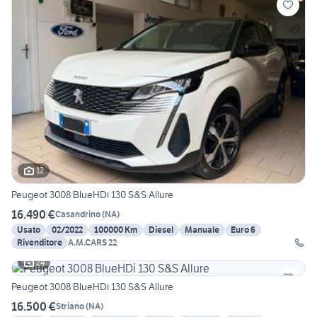
12
Peugeot 3008 BlueHDi 130 S&S Allure
16.490 €
Casandrino
(
NA
)
Usato
02/2022
100000 Km
Diesel
Manuale
Euro 6
Rivenditore
A.M.CARS 22
24
Peugeot 3008 BlueHDi 130 S&S Allure
16.500 €
Striano
(
NA
)