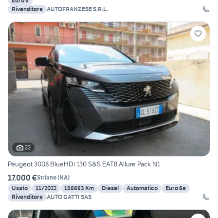
Euro 6
Rivenditore
AUTOFRANZESE S.R.L.
22
Peugeot 3008 BlueHDi 130 S&S EAT8 Allure Pack N1
17.000 €
Striano
(
NA
)
Usato
11/2022
156693 Km
Diesel
Automatico
Euro 6e
Rivenditore
AUTO GATTI SAS