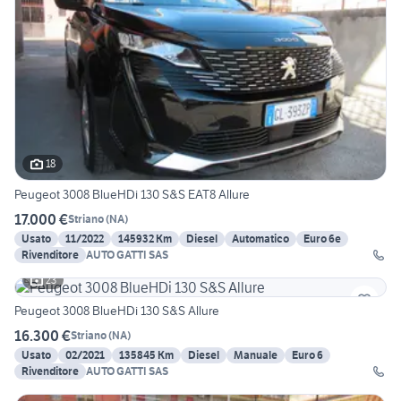
18
Peugeot 3008 BlueHDi 130 S&S EAT8 Allure
17.000 €
Striano
(
NA
)
Usato
11/2022
145932 Km
Diesel
Automatico
Euro 6e
Rivenditore
AUTO GATTI SAS
23
Peugeot 3008 BlueHDi 130 S&S Allure
16.300 €
Striano
(
NA
)
Usato
02/2021
135845 Km
Diesel
Manuale
Euro 6
Rivenditore
AUTO GATTI SAS