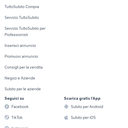
Uffici e Locali
TuttoSubito Compra
commerciali
Servizio TuttoSubito
elettronica
per la casa e la
sports e hobby
Servizio TuttoSubito per
persona
Informatica
Animali
Professionisti
Arredamento e
Console e
Accessori per
Casalinghi
Inserisci annuncio
Videogiochi
animali
Elettrodomestici
Promuovi annuncio
Audio/Video
Musica e Film
Giardino e Fai da te
Consigli per la vendita
Fotografia
Libri e Riviste
Abbigliamento e
Negozi e Aziende
Telefonia
Strumenti Musicali
Accessori
Subito per le aziende
Sports
Tutto per i bambini
Seguici su
Scarica gratis l'App
Biciclette
Facebook
Subito per Android
Collezionismo
TikTok
Subito per iOS