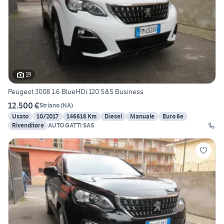
19
Peugeot 3008 1.6 BlueHDi 120 S&S Business
12.500 €
Striano
(
NA
)
Usato
10/2017
146616 Km
Diesel
Manuale
Euro 6e
Rivenditore
AUTO GATTI SAS