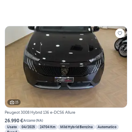
15
Peugeot 3008 Hybrid 136 e-DCS6 Allure
26.990 €
Arzano
(
NA
)
Usato
04/2025
24704 Km
Mild Hybrid Benzina
Automatico