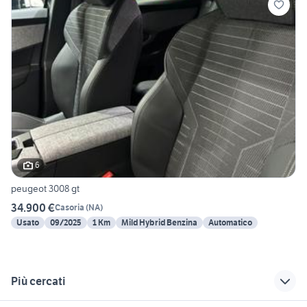
6
peugeot 3008 gt
34.900 €
Casoria
(
NA
)
Usato
09/2025
1 Km
Mild Hybrid Benzina
Automatico
Più cercati