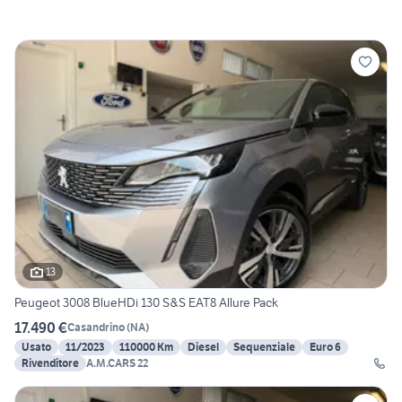
13
Peugeot 3008 BlueHDi 130 S&S EAT8 Allure Pack
17.490 €
Casandrino
(
NA
)
Usato
11/2023
110000 Km
Diesel
Sequenziale
Euro 6
Rivenditore
A.M.CARS 22