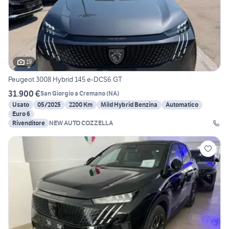
19
Peugeot 3008 Hybrid 145 e-DCS6 GT
31.900 €
San Giorgio a Cremano
(
NA
)
Usato
05/2025
2200 Km
Mild Hybrid Benzina
Automatico
Euro 6
Rivenditore
NEW AUTO COZZELLA