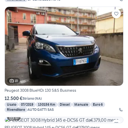
19
Peugeot 3008 BlueHDi 130 S&S Business
12.500 €
Striano
(
NA
)
Usato
07/2019
130156 Km
Diesel
Manuale
Euro 6
Rivenditore
AUTO GATTI SAS
30
PEUGEOT 3008 Hybrid 145 e-DCS6 GT da€379,00 mens