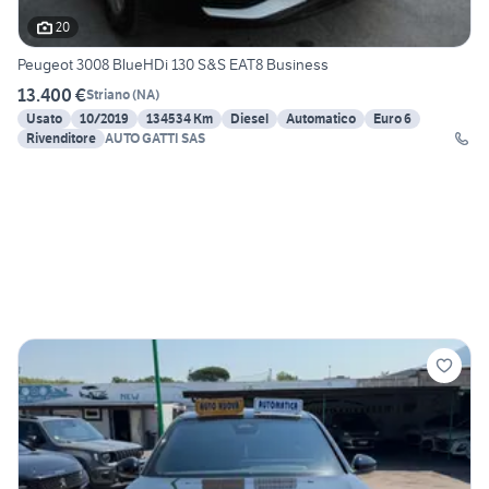
20
Peugeot 3008 BlueHDi 130 S&S EAT8 Business
13.400 €
Striano
(
NA
)
Usato
10/2019
134534 Km
Diesel
Automatico
Euro 6
Rivenditore
AUTO GATTI SAS