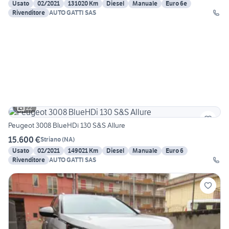
Usato
02/2021
131020 Km
Diesel
Manuale
Euro 6e
Rivenditore
AUTO GATTI SAS
22
Peugeot 3008 BlueHDi 130 S&S Allure
15.600 €
Striano
(
NA
)
Usato
02/2021
149021 Km
Diesel
Manuale
Euro 6
Rivenditore
AUTO GATTI SAS