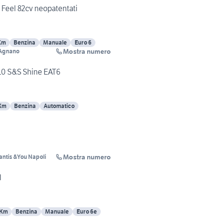
 Feel 82cv neopatentati
Km
Benzina
Manuale
Euro 6
Mostra numero
 Agnano
10 S&S Shine EAT6
Km
Benzina
Automatico
Mostra numero
lantis &You Napoli
l
 Km
Benzina
Manuale
Euro 6e