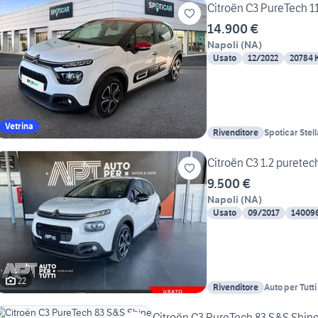
Citroën C3 PureTech 1
14.900 €
Napoli
(
NA
)
Usato
12/2022
20784 
Vetrina
Rivenditore
Spoticar Stel
Citroën C3 1.2 puretec
9.500 €
Napoli
(
NA
)
Usato
09/2017
14009
22
Rivenditore
Auto per Tutt
Citroën C3 PureTech 83 S&S Shin