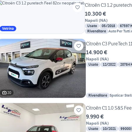
Citroën C3 1.2 puretech
10.300 €
Napoli
(
NA
)
Usato
05/2018
67597 
Vetrina
Rivenditore
Auto Per Tutti
Citroën C3 PureTech 1
14.900 €
Napoli
(
NA
)
Usato
12/2022
20784 
20
Rivenditore
Spoticar Stel
Citroën C1 1.0 S&S Fee
9.990 €
Napoli
(
NA
)
Usato
10/2021
99000