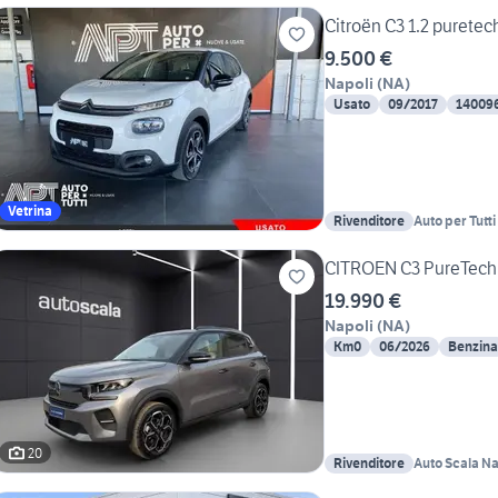
Citroën C3 1.2 puretec
9.500 €
Napoli
(
NA
)
Usato
09/2017
14009
Vetrina
Rivenditore
Auto per Tutt
CITROEN C3 PureTech
19.990 €
Napoli
(
NA
)
Km0
06/2026
Benzina
20
Rivenditore
Auto Scala Na