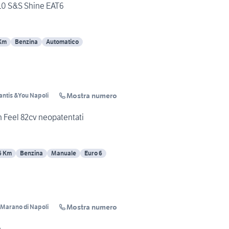
10 S&S Shine EAT6
Km
Benzina
Automatico
Mostra numero
lantis &You Napoli
h Feel 82cv neopatentati
6 Km
Benzina
Manuale
Euro 6
Mostra numero
i Marano di Napoli
e