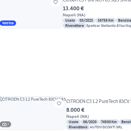
13.400 €
Napoli
(
NA
)
Usato
03/2023
36758 Km
Benzin
Vetrina
Rivenditore
Spoticar Stellantis &You Na
CITROEN C3 1.2 PureTech 83CV
8.000 €
Napoli
(
NA
)
Usato
06/2020
74500 Km
Benzi
7
Rivenditore
AUTOVISCONTI SRL