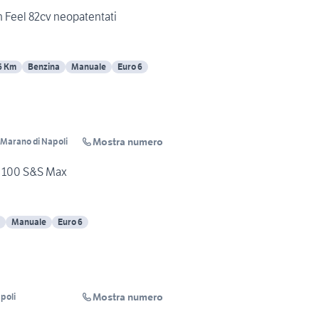
h Feel 82cv neopatentati
6 Km
Benzina
Manuale
Euro 6
Mostra numero
i Marano di Napoli
 100 S&S Max
Manuale
Euro 6
Mostra numero
poli