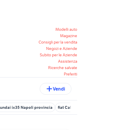
Modelli auto
Magazine
Consigli per la vendita
Negozi e Aziende
Subito per le Aziende
Assistenza
Ricerche salvate
Preferiti
Vendi
undai ix35 Napoli provincia
fiat Calvizzano
stop auto napoli
n