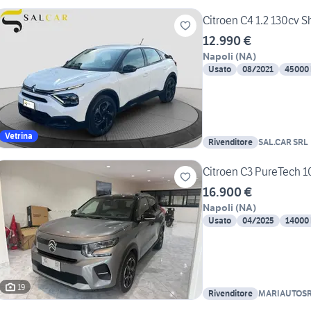
Citroen C4 1.2 130cv S
12.990 €
Napoli
(
NA
)
Usato
08/2021
45000
Vetrina
Rivenditore
SAL.CAR SRL
Citroen C3 PureTech 
16.900 €
Napoli
(
NA
)
Usato
04/2025
14000
19
Rivenditore
MARIAUTOS