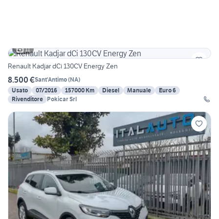
11
Renault Kadjar dCi 130CV Energy Zen
8.500 €
Sant'Antimo
(
NA
)
Usato
07/2016
157000 Km
Diesel
Manuale
Euro 6
Rivenditore
Pokicar Srl