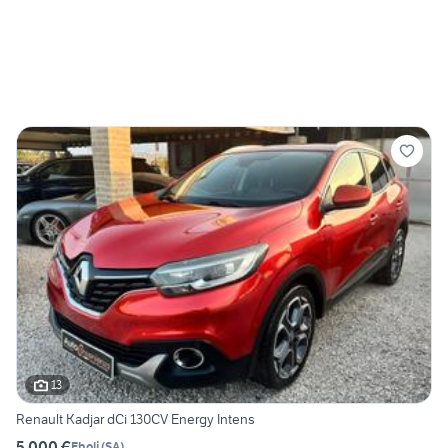
13
Renault Kadjar dCi 130CV Energy Intens
5.000 €
Eboli
(
SA
)