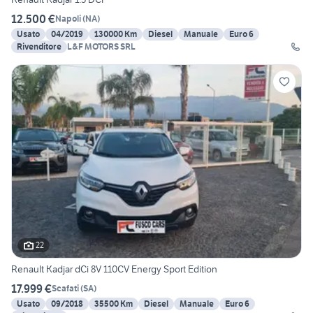
12.500 €
Napoli
(
NA
)
Usato
04/2019
130000 Km
Diesel
Manuale
Euro 6
Rivenditore
L&F MOTORS SRL
22
Renault Kadjar dCi 8V 110CV Energy Sport Edition
17.999 €
Scafati
(
SA
)
Usato
09/2018
35500 Km
Diesel
Manuale
Euro 6