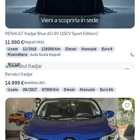
RENAULT Kadjar Blue dCi 8V 115CV Sport Edition2
11.990 €
Napoli
(
NA
)
Usato
12/2018
128000 Km
Diesel
Manuale
Euro 6
Rivenditore
Auto Scala Napoli
6
Renalut Kadjar
14.999 €
Avellino
(
AV
)
Usato
09/2017
97000 Km
Diesel
Manuale
Euro 6b