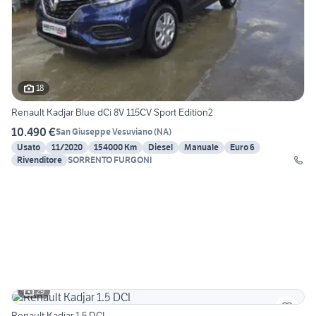
18
Renault Kadjar Blue dCi 8V 115CV Sport Edition2
10.490 €
San Giuseppe Vesuviano
(
NA
)
Usato
11/2020
154000 Km
Diesel
Manuale
Euro 6
Rivenditore
SORRENTO FURGONI
29
Renault Kadjar 1.5 DCI