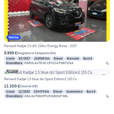
Vetrina
Renault Kadjar 1.5 dCi 110cv Energy Bose - 2017
9.999 €
Giugliano in Campania
(
NA
)
Usato
03/2017
230000 Km
Diesel
Manuale
Euro 6
Rivenditore
PAROLAUTO DI LETIZIA FORTUNA
20
Renault Kadjar 1.5 blue dci Sport Edition2 115 Cv.
13.300 €
Caserta
(
CE
)
Usato
12/2020
133470 Km
Diesel
Automatico
Euro 6
Rivenditore
GSA AUTOMOTIVE GROUP SRL