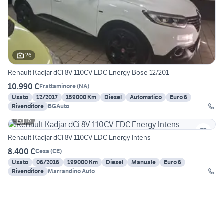
26
Renault Kadjar dCi 8V 110CV EDC Energy Bose 12/201
10.990 €
Frattaminore
(
NA
)
Usato
12/2017
159000 Km
Diesel
Automatico
Euro 6
Rivenditore
BGAuto
16
Renault Kadjar dCi 8V 110CV EDC Energy Intens
8.400 €
Cesa
(
CE
)
Usato
06/2016
199000 Km
Diesel
Manuale
Euro 6
Rivenditore
Marrandino Auto