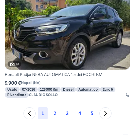
19
Renault Kadjar NERA AUTOMATICA 1.5 dci POCHI KM
9.900 €
Napoli
(
NA
)
Usato
07/2016
125000 Km
Diesel
Automatico
Euro 6
Rivenditore
CLAUDIO SOLLO
1
2
3
4
5