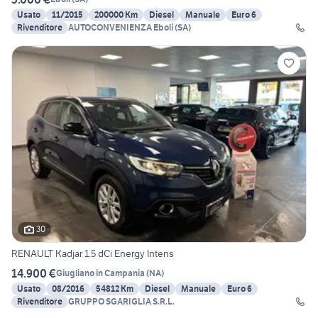
Usato
11/2015
200000 Km
Diesel
Manuale
Euro 6
Rivenditore
AUTOCONVENIENZA Eboli (SA)
30
RENAULT Kadjar 1.5 dCi Energy Intens
14.900 €
Giugliano in Campania
(
NA
)
Usato
08/2016
54812 Km
Diesel
Manuale
Euro 6
Rivenditore
GRUPPO SGARIGLIA S.R.L.