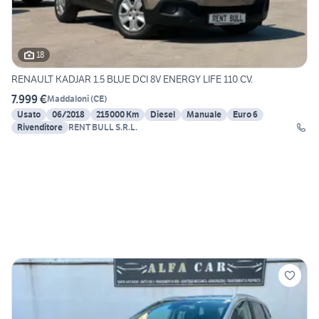
18
RENAULT KADJAR 1.5 BLUE DCI 8V ENERGY LIFE 110 CV.
7.999 €
Maddaloni
(
CE
)
Usato
06/2018
215000 Km
Diesel
Manuale
Euro 6
Rivenditore
RENT BULL S.R.L.