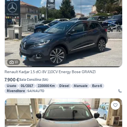
10
Renault Kadjar 1.5 dCi 8V 110CV Energy Bose GRANZI
7.900 €
Sala Consilina
(
SA
)
Usato
01/2017
220000 Km
Diesel
Manuale
Euro 6
Rivenditore
SAINAUTO