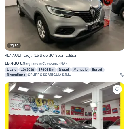
30
RENAULT Kadjar 1.5 Blue dCi Sport Edition
16.400 €
Giugliano in Campania
(
NA
)
Usato
10/2020
67906 Km
Diesel
Manuale
Euro 6
Rivenditore
GRUPPO SGARIGLIA S.R.L.