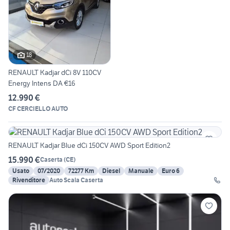
18
RENAULT Kadjar dCi 8V 110CV
Energy Intens DA €16
12.990 €
CF CERCIELLO AUTO
RENAULT Kadjar Blue dCi 150CV AWD Sport Edition2
15.990 €
Caserta
(
CE
)
Usato
07/2020
72277 Km
Diesel
Manuale
Euro 6
Rivenditore
Auto Scala Caserta