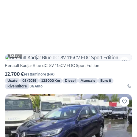
20
Renault Kadjar Blue dCi 8V 115CV EDC Sport Edition
12.700 €
Frattaminore
(
NA
)
Usato
08/2019
138000 Km
Diesel
Manuale
Euro 6
Rivenditore
BGAuto