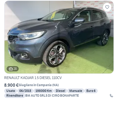
28
RENAULT KADJAR 1.5 DIESEL 110CV
8.900 €
Giugliano in Campania
(
NA
)
Usato
06/2015
198000 Km
Diesel
Manuale
Euro 6
Rivenditore
BM AUTO SRLS DI CIRO BONAPARTE