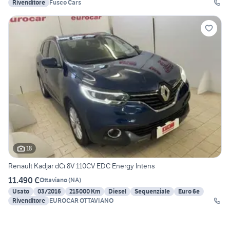
Rivenditore
Fusco Cars
18
Renault Kadjar dCi 8V 110CV EDC Energy Intens
11.490 €
Ottaviano
(
NA
)
Usato
03/2016
215000 Km
Diesel
Sequenziale
Euro 6e
Rivenditore
EUROCAR OTTAVIANO