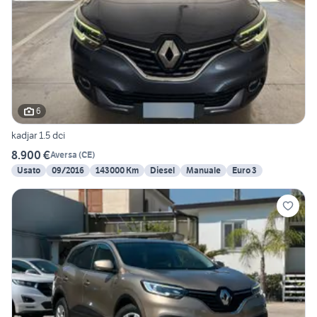
6
kadjar 1.5 dci
8.900 €
Aversa
(
CE
)
Usato
09/2016
143000 Km
Diesel
Manuale
Euro 3