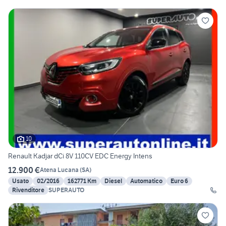
10
Renault Kadjar dCi 8V 110CV EDC Energy Intens
12.900 €
Atena Lucana
(
SA
)
Usato
02/2016
162771 Km
Diesel
Automatico
Euro 6
Rivenditore
SUPERAUTO