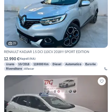
29
RENAULT KADJAR 1.5 DCI 110CV 2018!!! SPORT EDITION
12.990 €
Napoli
(
NA
)
Usato
10/2018
119000 Km
Diesel
Automatico
Euro 6e
Rivenditore
Alfacar