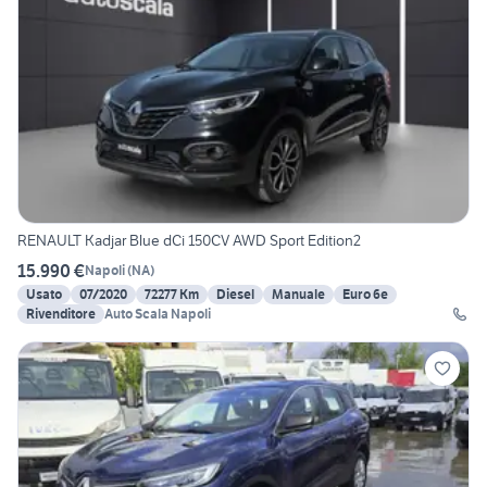
RENAULT Kadjar Blue dCi 150CV AWD Sport Edition2
15.990 €
Napoli
(
NA
)
Usato
07/2020
72277 Km
Diesel
Manuale
Euro 6e
Rivenditore
Auto Scala Napoli