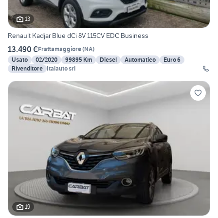
13
Renault Kadjar Blue dCi 8V 115CV EDC Business
13.490 €
Frattamaggiore
(
NA
)
Usato
02/2020
99895 Km
Diesel
Automatico
Euro 6
Rivenditore
Italauto srl
19