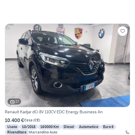
27
Renault Kadjar dCi 8V 110CV EDC Energy Business An
10.400 €
Cesa
(
CE
)
Usato
10/2018
160000 Km
Diesel
Automatico
Euro 6
Rivenditore
Marrandino Auto