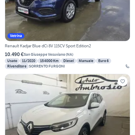
Vetrina
Renault Kadjar Blue dCi 8V 115CV Sport Edition2
10.490 €
San Giuseppe Vesuviano
(
NA
)
Usato
11/2020
154000 Km
Diesel
Manuale
Euro 6
Rivenditore
SORRENTO FURGONI