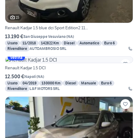
15
Renault Kadjar 1.5 blue dci Sport Edition2 11...
13.190 €
San Giuseppe Vesuviano
(
NA
)
Usato
11/2018
142822 Km
Diesel
Automatico
Euro 6
Rivenditore
AUTOAMBROSIO SRL
Vetrina
Renault Kadjar 1.5 DCI
12.500 €
Napoli
(
NA
)
Usato
04/2019
130000 Km
Diesel
Manuale
Euro 6
Rivenditore
L&F MOTORS SRL