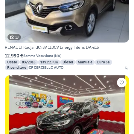
18
RENAULT Kadjar dCi 8V 110CV Energy Intens DA €16
12.990 €
Somma Vesuviana
(
NA
)
Usato
03/2018
139211 Km
Diesel
Manuale
Euro 6e
Rivenditore
CF CERCIELLO AUTO