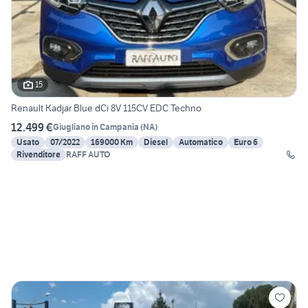
15
Renault Kadjar Blue dCi 8V 115CV EDC Techno
12.499 €
Giugliano in Campania
(
NA
)
Usato
07/2022
169000 Km
Diesel
Automatico
Euro 6
Rivenditore
RAFF AUTO