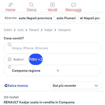
Home
Cerca
Vendi
Messaggi
auto Napoli provincia
auto Flumeri
dr Napoli provin
Ricerche
Subito
Auto
Renault
Kadjar
Campania
Cosa cerchi?
Filtri +2
Auto
Salva ricerca
Dal più recente
153 risultati
RENAULT Kadjar usata in vendita in Campania