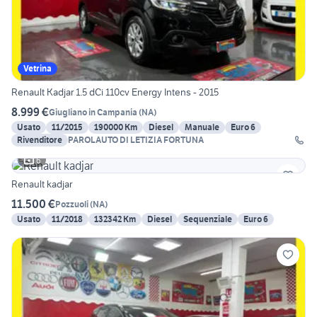
Vetrina
Renault Kadjar 1.5 dCi 110cv Energy Intens - 2015
8.999 €
Giugliano in Campania
(
NA
)
Usato
11/2015
190000 Km
Diesel
Manuale
Euro 6
Rivenditore
PAROLAUTO DI LETIZIA FORTUNA
6
Renault kadjar
11.500 €
Pozzuoli
(
NA
)
Usato
11/2018
132342 Km
Diesel
Sequenziale
Euro 6