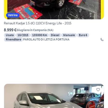
Vetrina
Renault Kadjar 1.5 dCi 110CV Energy Life - 2015
8.999 €
Giugliano in Campania
(
NA
)
Usato
10/2015
135000 Km
Diesel
Manuale
Euro 6
Rivenditore
PAROLAUTO DI LETIZIA FORTUNA