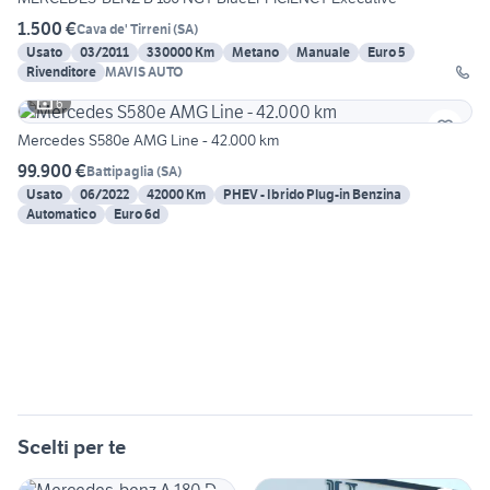
1.500 €
Cava de' Tirreni
(
SA
)
Usato
03/2011
330000 Km
Metano
Manuale
Euro 5
Rivenditore
MAVIS AUTO
6
Mercedes S580e AMG Line - 42.000 km
99.900 €
Battipaglia
(
SA
)
Usato
06/2022
42000 Km
PHEV - Ibrido Plug-in Benzina
Automatico
Euro 6d
Scelti per te