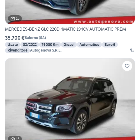
15
MERCEDES-BENZ GLC 220D 4MATIC 194CV AUTOMATIC PREM
35.700 €
Salerno
(
SA
)
Usato
02/2022
79000 Km
Diesel
Automatico
Euro 6
Rivenditore
Autogenova S.R.L.
15