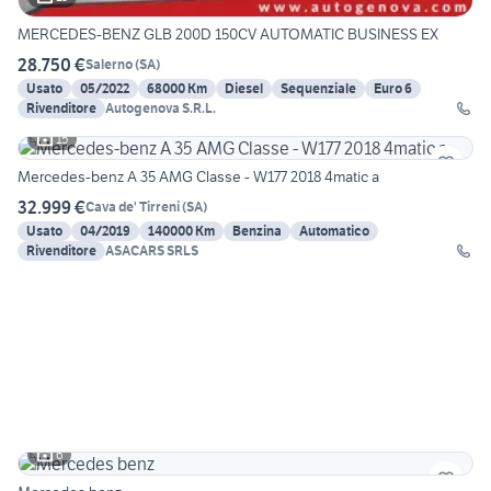
MERCEDES-BENZ GLB 200D 150CV AUTOMATIC BUSINESS EX
28.750 €
Salerno
(
SA
)
Usato
05/2022
68000 Km
Diesel
Sequenziale
Euro 6
Rivenditore
Autogenova S.R.L.
15
Mercedes-benz A 35 AMG Classe - W177 2018 4matic a
32.999 €
Cava de' Tirreni
(
SA
)
Usato
04/2019
140000 Km
Benzina
Automatico
Rivenditore
ASACARS SRLS
6