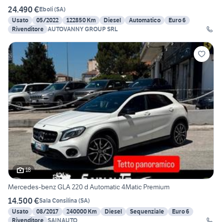
24.490 €
Eboli
(
SA
)
Usato
05/2022
122850 Km
Diesel
Automatico
Euro 6
Rivenditore
AUTOVANNY GROUP SRL
18
Mercedes-benz GLA 220 d Automatic 4Matic Premium
14.500 €
Sala Consilina
(
SA
)
Usato
08/2017
240000 Km
Diesel
Sequenziale
Euro 6
Rivenditore
SAINAUTO