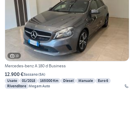
19
Mercedes-benz A 180 d Business
12.900 €
Sassano
(
SA
)
Usato
01/2018
165000 Km
Diesel
Manuale
Euro 6
Rivenditore
Megam Auto