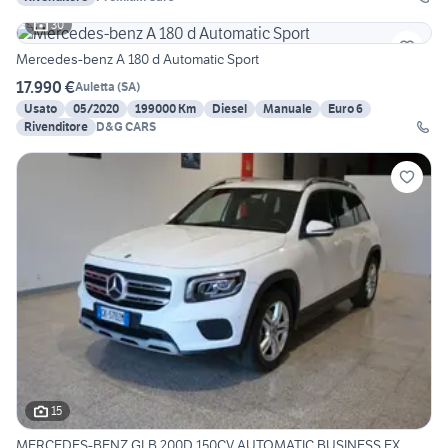
30
Mercedes-benz A 180 d Automatic Sport
17.990 €
Auletta
(
SA
)
Usato
05/2020
199000 Km
Diesel
Manuale
Euro 6
Rivenditore
D&G CARS
15
MERCEDES-BENZ GLB 200D 150CV AUTOMATIC BUSINESS EX