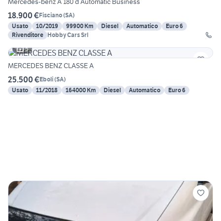
Mercedes-benz A 180 d Automatic Business
18.900 €
Fisciano
(
SA
)
Usato
10/2019
99900 Km
Diesel
Automatico
Euro 6
Rivenditore
Hobby Cars Srl
5
MERCEDES BENZ CLASSE A
25.500 €
Eboli
(
SA
)
Usato
11/2018
164000 Km
Diesel
Automatico
Euro 6