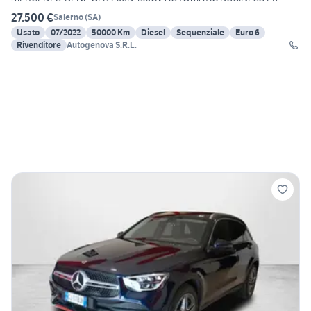
27.500 €
Salerno
(
SA
)
Usato
07/2022
50000 Km
Diesel
Sequenziale
Euro 6
Rivenditore
Autogenova S.R.L.