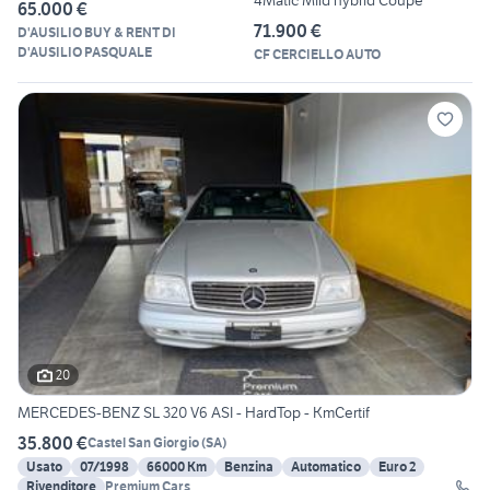
65.000 €
71.900 €
D'AUSILIO BUY & RENT DI
D'AUSILIO PASQUALE
CF CERCIELLO AUTO
20
MERCEDES-BENZ SL 320 V6 ASI - HardTop - KmCertif
35.800 €
Castel San Giorgio
(
SA
)
Usato
07/1998
66000 Km
Benzina
Automatico
Euro 2
Rivenditore
Premium Cars