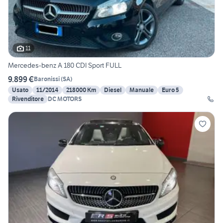
11
Mercedes-benz A 180 CDI Sport FULL
9.899 €
Baronissi
(
SA
)
Usato
11/2014
218000 Km
Diesel
Manuale
Euro 5
Rivenditore
DC MOTORS