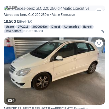
27
Mercedes-benz GLC 220 250 d 4Matic Executive
18.500 €
Eboli
(
SA
)
Usato
07/2016
300000 Km
Diesel
Automatico
Euro 6
Rivenditore
GRUPPO URSI
6
MERCEDES-BENZ B 180 NGT BlueEFFICIENCY Executive