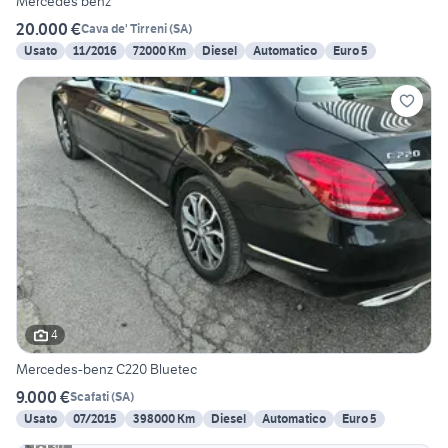
Mercedes benz
20.000 €
Cava de' Tirreni
(
SA
)
Usato
11/2016
72000 Km
Diesel
Automatico
Euro 5
4
Mercedes-benz C220 Bluetec
9.000 €
Scafati
(
SA
)
Usato
07/2015
398000 Km
Diesel
Automatico
Euro 5
30