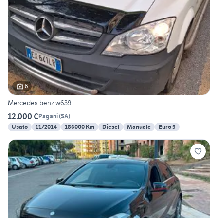
6
Mercedes benz w639
12.000 €
Pagani
(
SA
)
Usato
11/2014
186000 Km
Diesel
Manuale
Euro 5