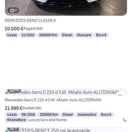
6
MERCEDES BENZ CLASSE A
10.000 €
Pagani
(
SA
)
Usato
11/2015
160000 Km
Diesel
Manuale
Euro 6
30
Mercedes-benz E 220 d S.W. 4Matic Auto ALLTERRAIN
21.999 €
Scafati
(
SA
)
Usato
09/2018
200000 Km
Diesel
Automatico
Euro 6
Rivenditore
Luxury Cars And Yachts
6