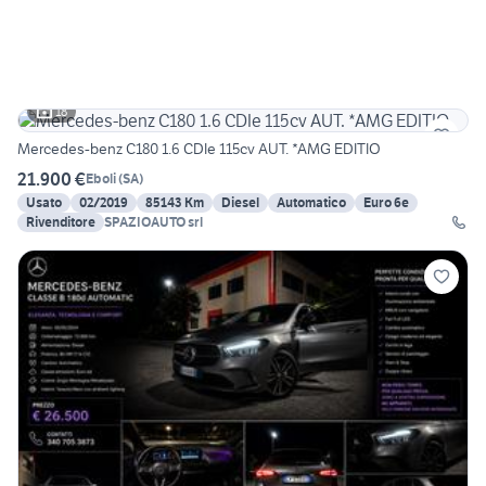
18
Mercedes-benz C180 1.6 CDIe 115cv AUT. *AMG EDITIO
21.900 €
Eboli
(
SA
)
Usato
02/2019
85143 Km
Diesel
Automatico
Euro 6e
Rivenditore
SPAZIOAUTO srl