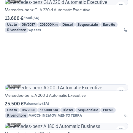
Mercedes-benz GLA 220 d Automatic Executive
13.600 €
Eboli
(
SA
)
Usato
06/2017
201000 Km
Diesel
Sequenziale
Euro 6e
Rivenditore
wpcars
27
Mercedes-benz A 200 d Automatic Executive
25.500 €
Palomonte
(
SA
)
Usato
08/2026
116000 Km
Diesel
Sequenziale
Euro 6
Rivenditore
MACCHINE MOVIMENTO TERRA
21