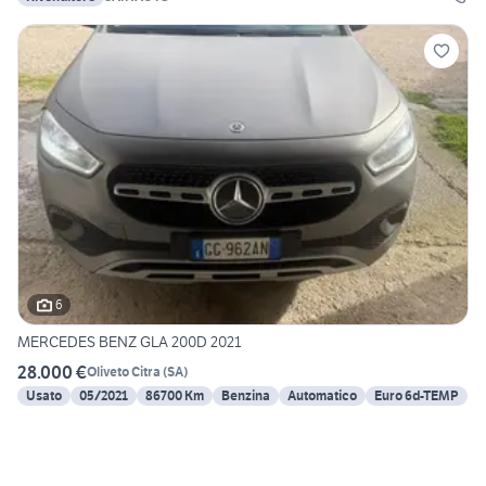
6
MERCEDES BENZ GLA 200D 2021
28.000 €
Oliveto Citra
(
SA
)
Usato
05/2021
86700 Km
Benzina
Automatico
Euro 6d-TEMP