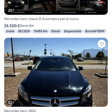
6
Mercedes benz classe B Automatica pari al nuovo
26.500 €
Siano
(
SA
)
Usato
05/2024
76455 Km
Diesel
Sequenziale
Euro 6d-TEMP
6
Mercedes benz 180d