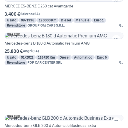
MERCEDES-BENZ E 250 cat Avantgarde
3.400 €
Salerno
(
SA
)
Usato
09/1996
190000 Km
Diesel
Manuale
Euro 1
Rivenditore
GROUP GM CARS S.R.L.
17
Mercedes-benz B 180 d Automatic Premium AMG
25.800 €
Angri
(
SA
)
Usato
01/2021
118420 Km
Diesel
Automatico
Euro 6
Rivenditore
FDP CAR CENTER SRL
14
Mercedes-benz GLB 200 d Automatic Business Extra