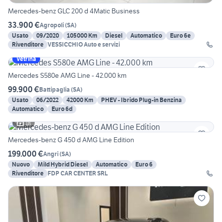
Mercedes-benz GLC 200 d 4Matic Business
33.900 €
Agropoli
(
SA
)
Usato
09/2020
105000 Km
Diesel
Automatico
Euro 6e
Rivenditore
VESSICCHIO Auto e servizi
Vetrina
Mercedes S580e AMG Line - 42.000 km
99.900 €
Battipaglia
(
SA
)
Usato
06/2022
42000 Km
PHEV - Ibrido Plug-in Benzina
Automatico
Euro 6d
18
Mercedes-benz G 450 d AMG Line Edition
199.000 €
Angri
(
SA
)
Nuovo
Mild Hybrid Diesel
Automatico
Euro 6
Rivenditore
FDP CAR CENTER SRL