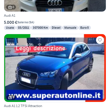
6
Audi A1
5.000 €
Salerno
(
SA
)
Usato
03/2011
307000 Km
Diesel
Manuale
Euro 5
9
Audi A1 1.2 TFSI Attraction