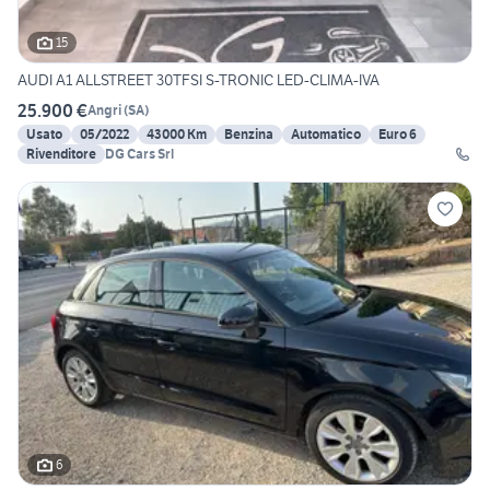
15
AUDI A1 ALLSTREET 30TFSI S-TRONIC LED-CLIMA-IVA
25.900 €
Angri
(
SA
)
Usato
05/2022
43000 Km
Benzina
Automatico
Euro 6
Rivenditore
DG Cars Srl
6