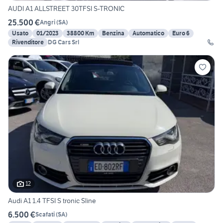
AUDI A1 ALLSTREET 30TFSI S-TRONIC
25.500 €
Angri
(
SA
)
Usato
01/2023
38800 Km
Benzina
Automatico
Euro 6
Rivenditore
DG Cars Srl
12
Audi A1 1.4 TFSI S tronic Sline
6.500 €
Scafati
(
SA
)