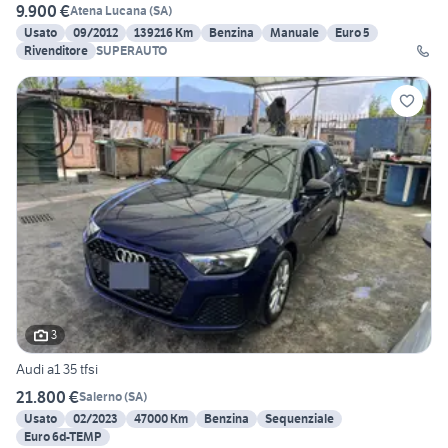
9.900 €
Atena Lucana
(
SA
)
Usato
09/2012
139216 Km
Benzina
Manuale
Euro 5
Rivenditore
SUPERAUTO
3
Audi a1 35 tfsi
21.800 €
Salerno
(
SA
)
Usato
02/2023
47000 Km
Benzina
Sequenziale
Euro 6d-TEMP