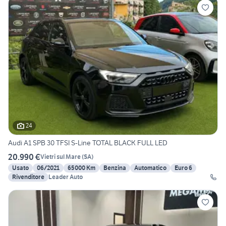
24
Audi A1 SPB 30 TFSI S-Line TOTAL BLACK FULL LED
20.990 €
Vietri sul Mare
(
SA
)
Usato
06/2021
65000 Km
Benzina
Automatico
Euro 6
Rivenditore
Leader Auto