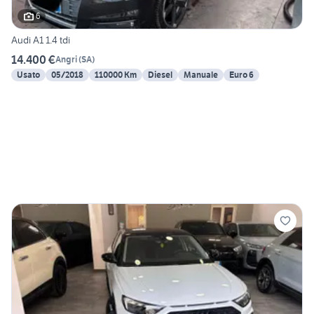
6
Audi A1 1.4 tdi
14.400 €
Angri
(
SA
)
Usato
05/2018
110000 Km
Diesel
Manuale
Euro 6