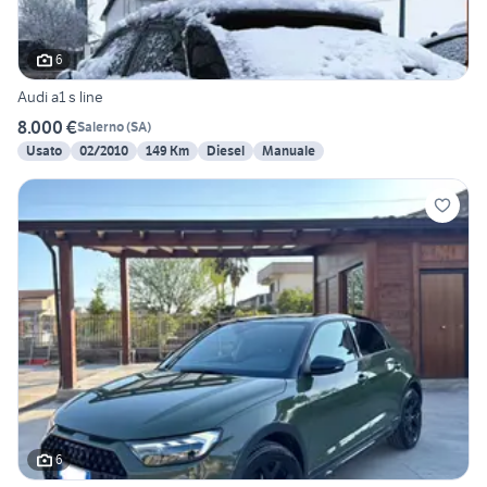
6
Audi a1 s line
8.000 €
Salerno
(
SA
)
Usato
02/2010
149 Km
Diesel
Manuale
6