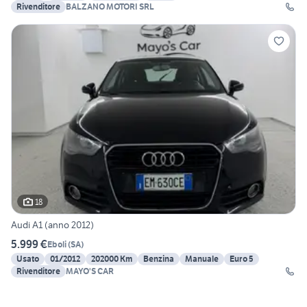
Rivenditore
BALZANO MOTORI SRL
18
Audi A1 (anno 2012)
5.999 €
Eboli
(
SA
)
Usato
01/2012
202000 Km
Benzina
Manuale
Euro 5
Rivenditore
MAYO'S CAR