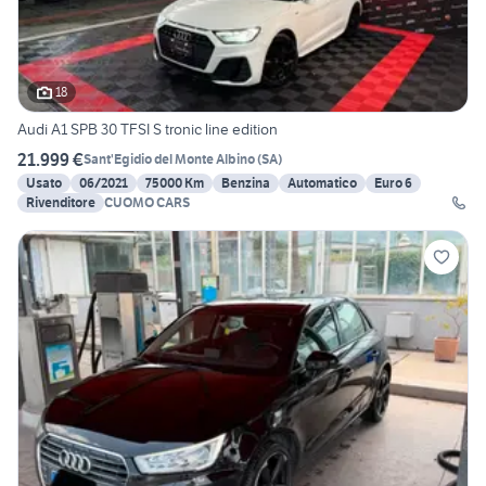
18
Audi A1 SPB 30 TFSI S tronic line edition
21.999 €
Sant'Egidio del Monte Albino
(
SA
)
Usato
06/2021
75000 Km
Benzina
Automatico
Euro 6
Rivenditore
CUOMO CARS