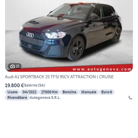
15
Audi A1 SPORTBACK 25 TFSI 95CV ATTRACTION ( CRUISE
19.800 €
Salerno
(
SA
)
Usato
04/2022
27000 Km
Benzina
Manuale
Euro 6
Rivenditore
Autogenova S.R.L.