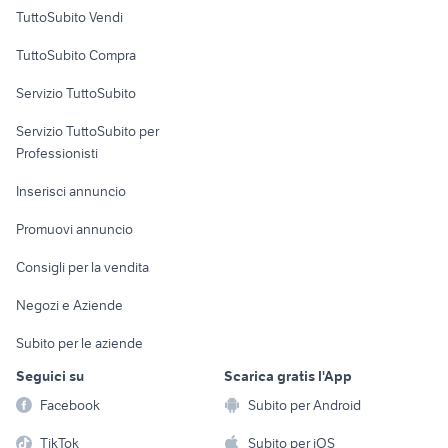
Case vacanza
TuttoSubito Vendi
Uffici e Locali
TuttoSubito Compra
commerciali
Servizio TuttoSubito
elettronica
per la casa e la
sports e hobby
Servizio TuttoSubito per
persona
Informatica
Animali
Professionisti
Arredamento e
Console e
Accessori per
Casalinghi
Inserisci annuncio
Videogiochi
animali
Elettrodomestici
Promuovi annuncio
Audio/Video
Musica e Film
Giardino e Fai da te
Consigli per la vendita
Fotografia
Libri e Riviste
Abbigliamento e
Negozi e Aziende
Telefonia
Strumenti Musicali
Accessori
Subito per le aziende
Sports
Tutto per i bambini
Seguici su
Scarica gratis l'App
Biciclette
Facebook
Subito per Android
Collezionismo
TikTok
Subito per iOS