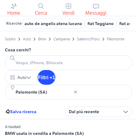
Home
Cerca
Vendi
Messaggi
auto de angelis atena lucana
fiat Teggiano
fiat angri
Ricerche
Subito
Auto
Bmw
Campania
Salerno (Prov)
Palomonte
Cosa cerchi?
Filtri +1
Auto
Salva ricerca
Dal più recente
4 risultati
BMW usata in vendita a Palomonte (SA)