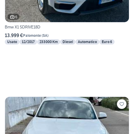
6
Bmw X1 SDRIVE18D
13.999 €
Palomonte
(
SA
)
Usato
12/2017
233000 Km
Diesel
Automatico
Euro 6