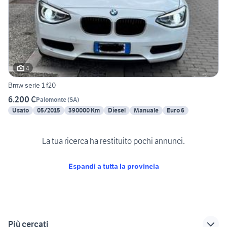
4
Bmw serie 1 f20
6.200 €
Palomonte
(
SA
)
Usato
05/2015
390000 Km
Diesel
Manuale
Euro 6
La tua ricerca ha restituito pochi annunci.
Espandi a tutta la provincia
Più cercati