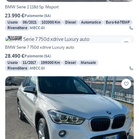
BMW Serie 1 118d 5p. Msport
23.990 €
Palomonte
(
SA
)
Usato
06/2021
102000 Km
Diesel
Automatico
Euro 6d-TEMP
Rivenditore
MECC.GI
22
BMW Serie 7 750d xdrive Luxury auto
28.490 €
Palomonte
(
SA
)
Usato
11/2017
199000 Km
Diesel
Manuale
Rivenditore
MECC.GI