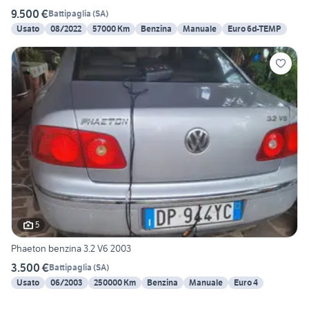
9.500 €
Battipaglia
(
SA
)
Usato
08/2022
57000 Km
Benzina
Manuale
Euro 6d-TEMP
5
Phaeton benzina 3.2 V6 2003
3.500 €
Battipaglia
(
SA
)
Usato
06/2003
250000 Km
Benzina
Manuale
Euro 4