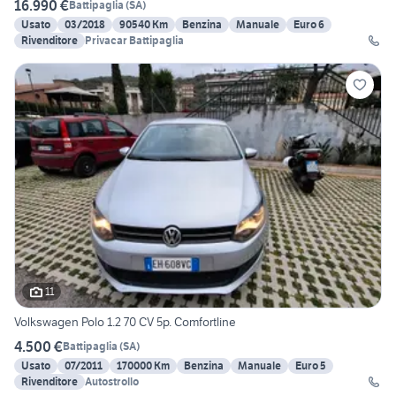
16.990 €
Battipaglia
(
SA
)
Usato
03/2018
90540 Km
Benzina
Manuale
Euro 6
Rivenditore
Privacar Battipaglia
11
Volkswagen Polo 1.2 70 CV 5p. Comfortline
4.500 €
Battipaglia
(
SA
)
Usato
07/2011
170000 Km
Benzina
Manuale
Euro 5
Rivenditore
Autostrollo