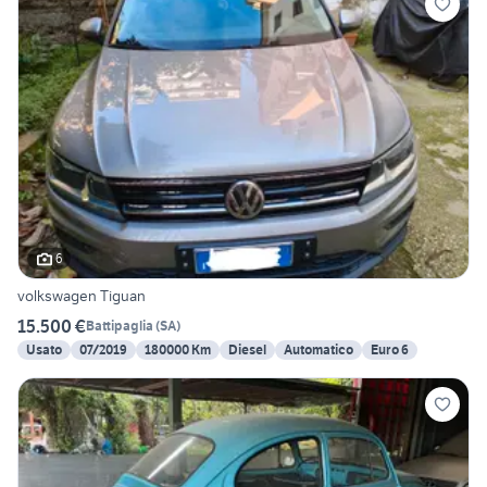
6
volkswagen Tiguan
15.500 €
Battipaglia
(
SA
)
Usato
07/2019
180000 Km
Diesel
Automatico
Euro 6