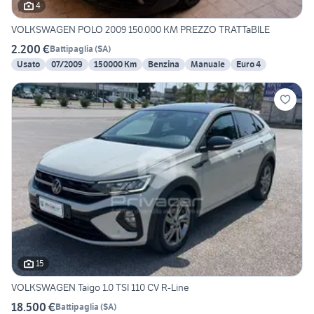
4
VOLKSWAGEN POLO 2009 150.000 KM PREZZO TRATTaBILE
2.200 €
Battipaglia
(
SA
)
Usato
07/2009
150000 Km
Benzina
Manuale
Euro 4
15
VOLKSWAGEN Taigo 1.0 TSI 110 CV R-Line
18.500 €
Battipaglia
(
SA
)