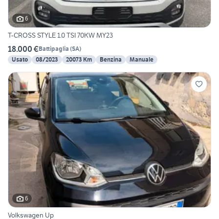
6
T-CROSS STYLE 1.0 TSI 70KW MY23
18.000 €
Battipaglia
(
SA
)
Usato
08/2023
20073 Km
Benzina
Manuale
6
Volkswagen Up