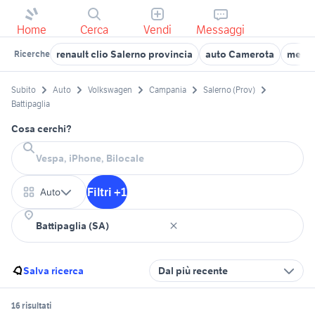
Home
Cerca
Vendi
Messaggi
renault clio Salerno provincia
auto Camerota
merce
Ricerche
Subito
Auto
Volkswagen
Campania
Salerno (Prov)
Battipaglia
Cosa cerchi?
Filtri +1
Auto
Salva ricerca
Dal più recente
16 risultati