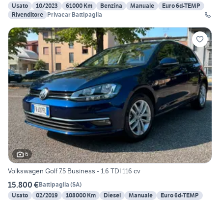
Usato
10/2023
61000 Km
Benzina
Manuale
Euro 6d-TEMP
Rivenditore
Privacar Battipaglia
6
Volkswagen Golf 7.5 Business - 1.6 TDI 116 cv
15.800 €
Battipaglia
(
SA
)
Usato
02/2019
108000 Km
Diesel
Manuale
Euro 6d-TEMP