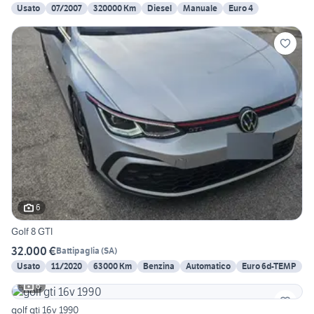
Usato
07/2007
320000 Km
Diesel
Manuale
Euro 4
6
Golf 8 GTI
32.000 €
Battipaglia
(
SA
)
Usato
11/2020
63000 Km
Benzina
Automatico
Euro 6d-TEMP
6
golf gti 16v 1990