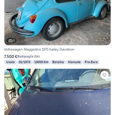
6
Volkswagen Maggiolino 1975 harley Davidson
7.500 €
Battipaglia
(
SA
)
Usato
01/1970
10000 Km
Benzina
Manuale
Pre-Euro