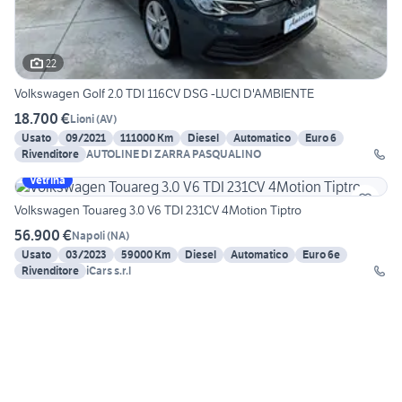
22
Volkswagen Golf 2.0 TDI 116CV DSG -LUCI D'AMBIENTE
18.700 €
Lioni
(
AV
)
Usato
09/2021
111000 Km
Diesel
Automatico
Euro 6
Rivenditore
AUTOLINE DI ZARRA PASQUALINO
Vetrina
Volkswagen Touareg 3.0 V6 TDI 231CV 4Motion Tiptro
56.900 €
Napoli
(
NA
)
Usato
03/2023
59000 Km
Diesel
Automatico
Euro 6e
Rivenditore
iCars s.r.l