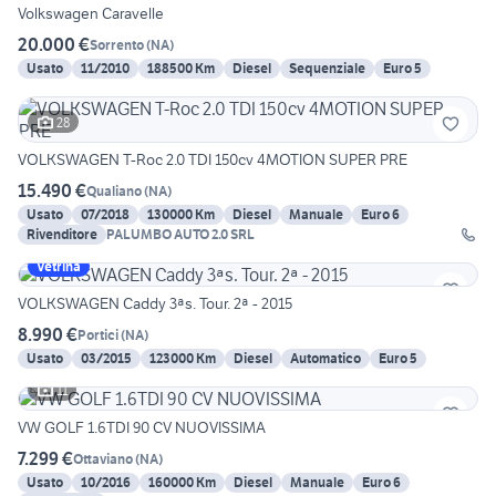
Volkswagen Caravelle
20.000 €
Sorrento
(
NA
)
Usato
11/2010
188500 Km
Diesel
Sequenziale
Euro 5
28
VOLKSWAGEN T-Roc 2.0 TDI 150cv 4MOTION SUPER PRE
15.490 €
Qualiano
(
NA
)
Usato
07/2018
130000 Km
Diesel
Manuale
Euro 6
Rivenditore
PALUMBO AUTO 2.0 SRL
Vetrina
VOLKSWAGEN Caddy 3ªs. Tour. 2ª - 2015
8.990 €
Portici
(
NA
)
Usato
03/2015
123000 Km
Diesel
Automatico
Euro 5
11
VW GOLF 1.6TDI 90 CV NUOVISSIMA
7.299 €
Ottaviano
(
NA
)
Usato
10/2016
160000 Km
Diesel
Manuale
Euro 6