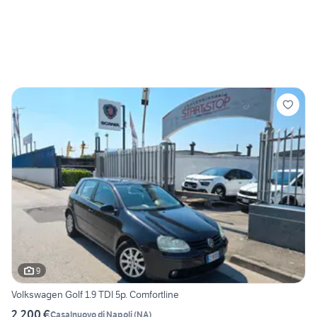
9
Volkswagen Golf 1.9 TDI 5p. Comfortline
2.200 €
Casalnuovo di Napoli
(
NA
)