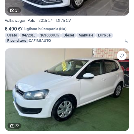
14
Volkswagen Polo - 2015 1.4 TDI 75 CV
6.490 €
Giugliano in Campania
(
NA
)
Usato
04/2015
169000 Km
Diesel
Manuale
Euro 6e
Rivenditore
CAFIMIAUTO
22