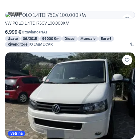
12
VW POLO 1.4TDI 75CV 100.000KM
6.999 €
Ottaviano
(
NA
)
Usato
06/2015
99000 Km
Diesel
Manuale
Euro 6
Rivenditore
O.EMME CAR
Vetrina