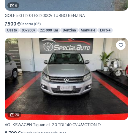
6
GOLF 5 GTI 2.0TFSI 200CV TURBO BENZINA
7.500 €
Caserta
(
CE
)
Usato
03/2007
225000 Km
Benzina
Manuale
Euro 4
20
VOLKSWAGEN Tiguan cil. 2.0 TDI 140 CV 4MOTION Tr