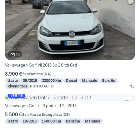
10
Volkswagen Golf VII 2013 3p 2.0 tdi Gtd
8.900 €
Sant'Antimo
(
NA
)
Usato
09/2015
220000 Km
Diesel
Manuale
Euro 6e
Rivenditore
PUNTO AUTO
Vetrina
Volkswagen Golf 7 - 3 porte - 1.2 - 2013
5.500 €
San Marco Evangelista
(
CE
)
Usato
10/2013
150000 Km
Benzina
Manuale