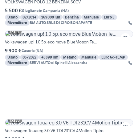
VOLKSWAGEN POLO 1.2 BENZINA 60CV
5.500 €
Giugliano in Campania
(
NA
)
Usato
02/2014
169000 Km
Benzina
Manuale
Euro 5
Rivenditore
BM AUTO SRLS DI CIRO BONAPARTE
21
Volkswagen up! 1.0 5p. eco move BlueMotion Te...
9.900 €
Casoria
(
NA
)
Usato
05/2022
45899 Km
Metano
Manuale
Euro 6d-TEMP
Rivenditore
SERVI AUTO di Spinelli Alessandra
20
Volkswagen Touareg 3.0 V6 TDI 231CV 4Motion Tiptro