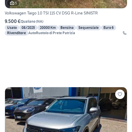
5
Volkswagen Taigo 1.0 TSI 115 CV DSG R-Line SINISTR
9.500 €
Qualiano
(
NA
)
Usato
08/2025
20000 Km
Benzina
Sequenziale
Euro 6
Rivenditore
AutoRuotolo di Prete Patrizia