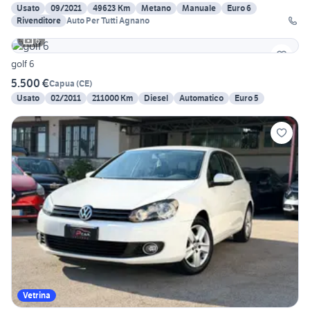
Usato
09/2021
49623 Km
Metano
Manuale
Euro 6
Rivenditore
Auto Per Tutti Agnano
6
golf 6
5.500 €
Capua
(
CE
)
Usato
02/2011
211000 Km
Diesel
Automatico
Euro 5
Vetrina