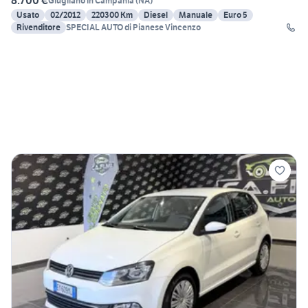
8.700 €
Giugliano in Campania
(
NA
)
Usato
02/2012
220300 Km
Diesel
Manuale
Euro 5
Rivenditore
SPECIAL AUTO di Pianese Vincenzo