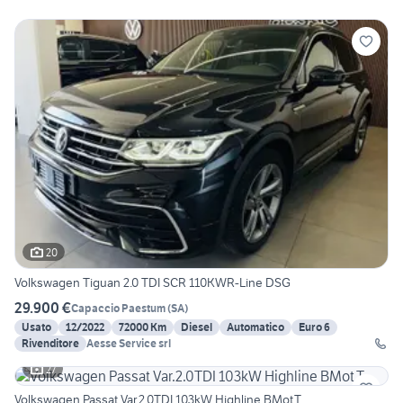
20
Volkswagen Tiguan 2.0 TDI SCR 110KWR-Line DSG
29.900 €
Capaccio Paestum
(
SA
)
Usato
12/2022
72000 Km
Diesel
Automatico
Euro 6
Rivenditore
Aesse Service srl
27
Volkswagen Passat Var.2.0TDI 103kW Highline BMot.T