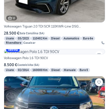
16
Volkswagen Tiguan 2.0 TDI SCR 110KWR-Line DSG...
28.500 €
Sala Consilina
(
SA
)
Usato
03/2023
110452 Km
Diesel
Automatico
Euro 6e
Rivenditore
Casalcar
Vetrina
Volkswagen Polo 1.6 TDI 90CV
8.500 €
Castelcivita
(
SA
)
Usato
02/2014
160000 Km
Diesel
Manuale
Euro 5