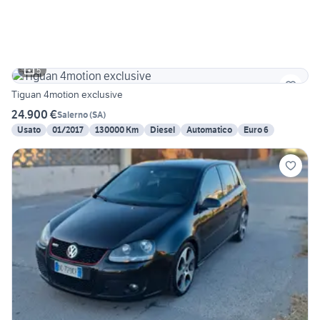
5
Tiguan 4motion exclusive
24.900 €
Salerno
(
SA
)
Usato
01/2017
130000 Km
Diesel
Automatico
Euro 6