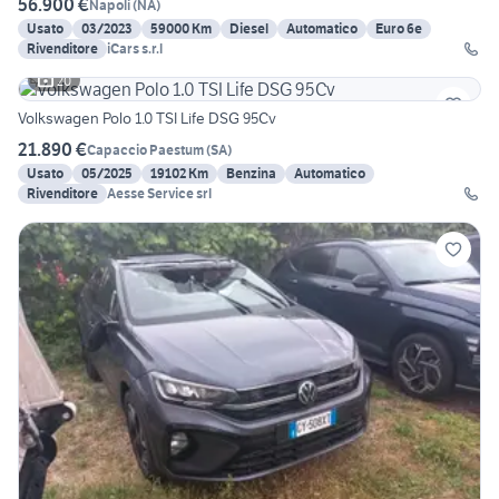
56.900 €
Napoli
(
NA
)
Usato
03/2023
59000 Km
Diesel
Automatico
Euro 6e
Rivenditore
iCars s.r.l
20
Volkswagen Polo 1.0 TSI Life DSG 95Cv
21.890 €
Capaccio Paestum
(
SA
)
Usato
05/2025
19102 Km
Benzina
Automatico
Rivenditore
Aesse Service srl