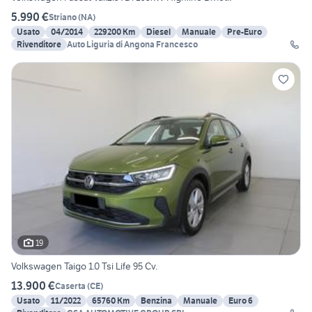
5.990 €
Striano
(
NA
)
Usato
04/2014
229200 Km
Diesel
Manuale
Pre-Euro
Rivenditore
Auto Liguria di Angona Francesco
19
Volkswagen Taigo 1.0 Tsi Life 95 Cv.
13.900 €
Caserta
(
CE
)
Usato
11/2022
65760 Km
Benzina
Manuale
Euro 6