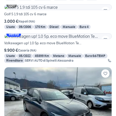
6
Golf 5 1.9 tdi 105 cv 6 marce
3.000 €
Napoli
(
NA
)
Usato
09/2006
170 Km
Diesel
Manuale
Euro 4
Vetrina
Volkswagen up! 1.0 5p. eco move BlueMotion Te...
9.900 €
Casoria
(
NA
)
Usato
05/2022
45899 Km
Metano
Manuale
Euro 6d-TEMP
Rivenditore
SERVI AUTO di Spinelli Alessandra