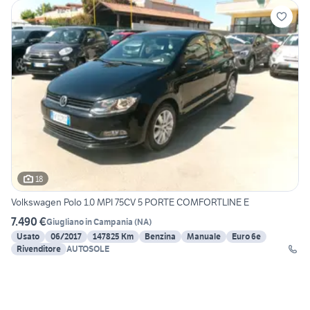
18
Volkswagen Polo 1.0 MPI 75CV 5 PORTE COMFORTLINE E
7.490 €
Giugliano in Campania
(
NA
)
Usato
06/2017
147825 Km
Benzina
Manuale
Euro 6e
Rivenditore
AUTOSOLE