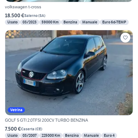
volkswagen t-cross
18.500 €
Salerno
(
SA
)
Usato
03/2023
59000 Km
Benzina
Manuale
Euro 6d-TEMP
Vetrina
GOLF 5 GTI 2.0TFSI 200CV TURBO BENZINA
7.500 €
Caserta
(
CE
)
Usato
03/2007
225000 Km
Benzina
Manuale
Euro 4