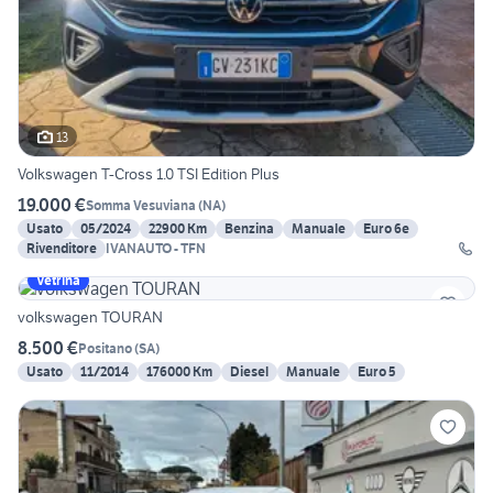
13
Volkswagen T-Cross 1.0 TSI Edition Plus
19.000 €
Somma Vesuviana
(
NA
)
Usato
05/2024
22900 Km
Benzina
Manuale
Euro 6e
Rivenditore
IVANAUTO - TFN
Vetrina
volkswagen TOURAN
8.500 €
Positano
(
SA
)
Usato
11/2014
176000 Km
Diesel
Manuale
Euro 5