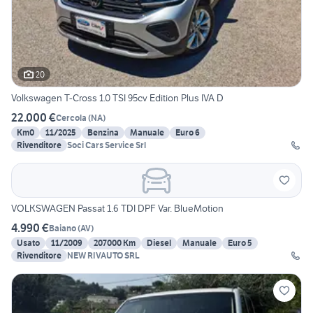
20
Volkswagen T-Cross 1.0 TSI 95cv Edition Plus IVA D
22.000 €
Cercola
(
NA
)
Km0
11/2025
Benzina
Manuale
Euro 6
Rivenditore
Soci Cars Service Srl
VOLKSWAGEN Passat 1.6 TDI DPF Var. BlueMotion
4.990 €
Baiano
(
AV
)
Usato
11/2009
207000 Km
Diesel
Manuale
Euro 5
Rivenditore
NEW RIVAUTO SRL