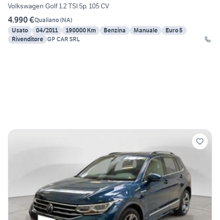
Volkswagen Golf 1.2 TSI 5p. 105 CV
4.990 €
Qualiano
(
NA
)
Usato
04/2011
190000 Km
Benzina
Manuale
Euro 5
Rivenditore
GP CAR SRL