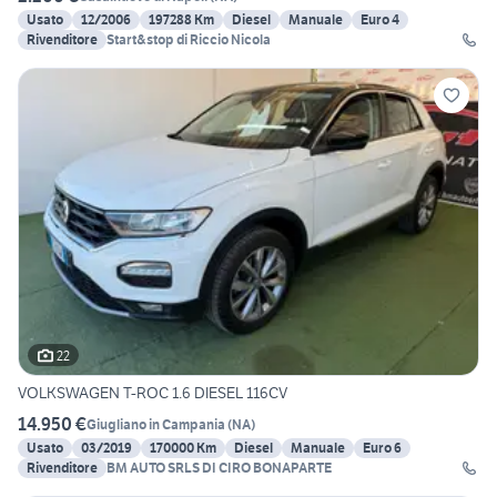
Usato
12/2006
197288 Km
Diesel
Manuale
Euro 4
Rivenditore
Start&stop di Riccio Nicola
22
VOLKSWAGEN T-ROC 1.6 DIESEL 116CV
14.950 €
Giugliano in Campania
(
NA
)
Usato
03/2019
170000 Km
Diesel
Manuale
Euro 6
Rivenditore
BM AUTO SRLS DI CIRO BONAPARTE