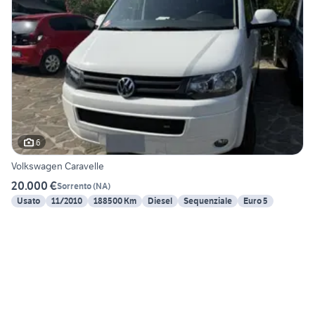
6
Volkswagen Caravelle
20.000 €
Sorrento
(
NA
)
Usato
11/2010
188500 Km
Diesel
Sequenziale
Euro 5