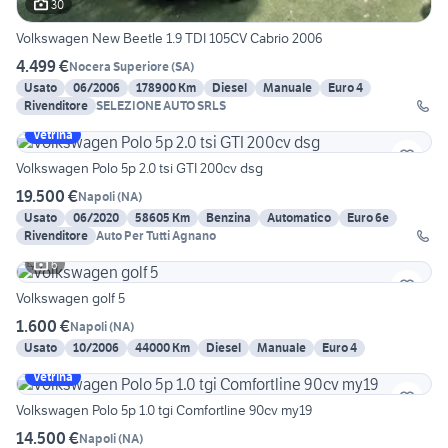
30
Volkswagen New Beetle 1.9 TDI 105CV Cabrio 2006
4.499 €
Nocera Superiore
(
SA
)
Usato
06/2006
178900 Km
Diesel
Manuale
Euro 4
Rivenditore
SELEZIONE AUTO SRLS
Vetrina
Volkswagen Polo 5p 2.0 tsi GTI 200cv dsg
19.500 €
Napoli
(
NA
)
Usato
06/2020
58605 Km
Benzina
Automatico
Euro 6e
Rivenditore
Auto Per Tutti Agnano
6
Volkswagen golf 5
1.600 €
Napoli
(
NA
)
Usato
10/2006
44000 Km
Diesel
Manuale
Euro 4
Vetrina
Volkswagen Polo 5p 1.0 tgi Comfortline 90cv my19
14.500 €
Napoli
(
NA
)