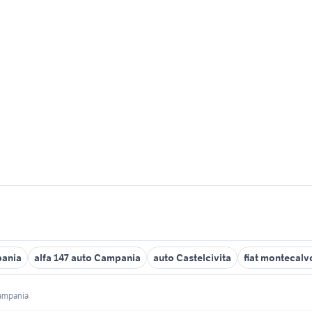
pania
alfa 147 auto Campania
auto Castelcivita
fiat montecalv
ampania