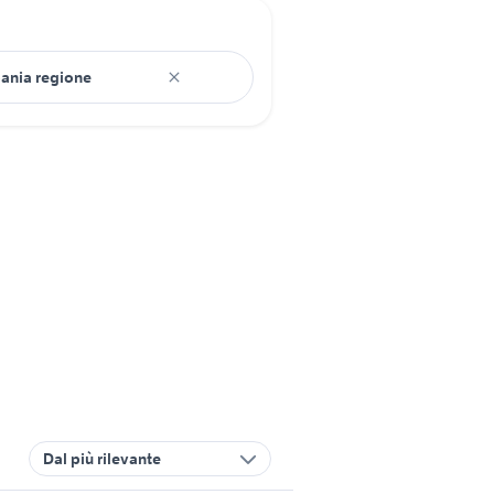
Dal più rilevante