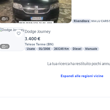
5
Rivenditore
MA LU CARS S
Dodge Journey
3.400 €
Telese Terme
(
BN
)
6
Usato
01/2008
263245 Km
Diesel
Manuale
La tua ricerca ha restituito pochi ann
Espandi alle regioni vicine