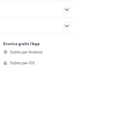
adattatore fasciatoio
nissan silvia
sports e hobby
a
Scarica gratis l'App
Animali
nca
mini usate veneto
Subito per Android
ento e
ta
bmw x1 2016
Accessori per animali
hi
Subito per iOS
Musica e Film
omestici
Libri e Riviste
e Fai da te
Strumenti Musicali
amento e
ri
Sports
 i bambini
Biciclette
Collezionismo