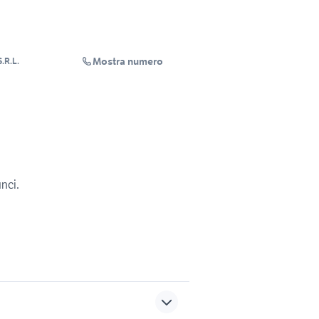
Mostra numero
.R.L.
unci.