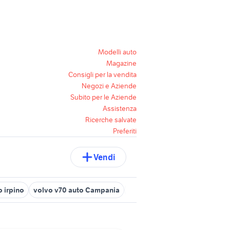
Modelli auto
Magazine
Consigli per la vendita
Negozi e Aziende
Subito per le Aziende
Assistenza
Ricerche salvate
Preferiti
Vendi
o irpino
volvo v70 auto Campania
bianco auto gesualdo
fiat 