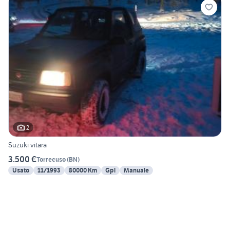
2
Suzuki vitara
3.500 €
Torrecuso
(
BN
)
Usato
11/1993
80000 Km
Gpl
Manuale