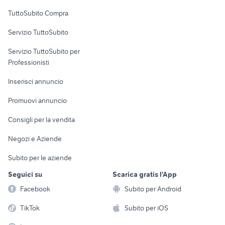
Uffici e Locali
TuttoSubito Compra
commerciali
Servizio TuttoSubito
elettronica
per la casa e la
sports e hobby
Servizio TuttoSubito per
persona
Informatica
Animali
Professionisti
Arredamento e
Console e
Accessori per
Casalinghi
Inserisci annuncio
Videogiochi
animali
Elettrodomestici
Promuovi annuncio
Audio/Video
Musica e Film
Giardino e Fai da te
Consigli per la vendita
Fotografia
Libri e Riviste
Abbigliamento e
Negozi e Aziende
Telefonia
Strumenti Musicali
Accessori
Subito per le aziende
Sports
Tutto per i bambini
Seguici su
Scarica gratis l'App
Biciclette
Facebook
Subito per Android
Collezionismo
TikTok
Subito per iOS