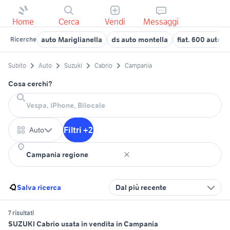
Home
Cerca
Vendi
Messaggi
auto Mariglianella
ds auto montella
fiat. 600 auto 
Ricerche
Subito
Auto
Suzuki
Cabrio
Campania
Cosa cerchi?
Filtri +2
Auto
Salva ricerca
Dal più recente
7 risultati
SUZUKI Cabrio usata in vendita in Campania