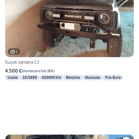
3
Suzuki santana 1.3
4.500 €
Montesarchio
(
BN
)
Usato
10/1990
800000 Km
Benzina
Manuale
Pre-Euro