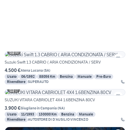
10
Suzuki Swift 1.3 CABRIO ( ARIA CONDIZIONATA / SERV
4.500 €
Atena Lucana
(
SA
)
Usato
06/1992
88056 Km
Benzina
Manuale
Pre-Euro
Rivenditore
SUPERAUTO
11
SUZUKI VITARA CABRIOLET 4X4 1.6BENZINA 80CV
3.900 €
Giugliano in Campania
(
NA
)
Usato
11/1993
130000 Km
Benzina
Manuale
Rivenditore
AUTOSTORE DI D'AUSILIO VINCENZO