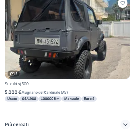
5
Suzuki sj 500
5.000 €
Mugnano del Cardinale
(
AV
)
Usato
04/1988
100000 Km
Manuale
Euro 4
Più cercati