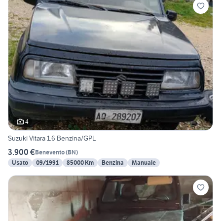
4
Suzuki Vitara 1.6 Benzina/GPL
3.900 €
Benevento
(
BN
)
Usato
09/1991
85000 Km
Benzina
Manuale