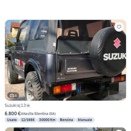
6
Suzuki sj 1.3 ie
6.800 €
Altavilla Silentina
(
SA
)
Usato
12/1986
30000 Km
Benzina
Manuale